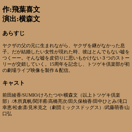
作:飛葉喜文
演出:横森文
あらすじ
ヤクザの父の元に生まれながら、ヤクザを継がなかった息
子。だが結婚したい女性が現れた時、彼はとんでもない嘘を
つくーー。そんな嘘を皮切りに思いもかけない３つのストー
リーが交錯していく。15周年を記念し、トツゲキ倶楽部が初
の劇場ライブ映像を製作＆配信。
キャスト
前田綾香/SUMIO/けろたつや/横森文（以上トツゲキ倶楽
部）/木所真帆/関洋甫/高橋亮次/田久保柚香/田中ひとみ/滝口
幸恵/松倉凛/見米克之（劇団ミックスドッグス）/武藤萌香/山
口弘