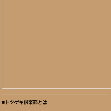
■トツゲキ倶楽部とは