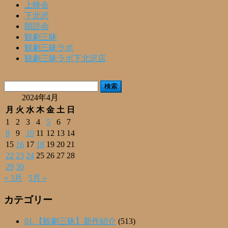
上映会
下北沢
朗読会
観劇三昧
観劇三昧ラボ
観劇三昧ラボ下北沢店
検
索:
2024年4月
月
火
水
木
金
土
日
1
2
3
4
5
6
7
8
9
10
11
12
13
14
15
16
17
18
19
20
21
22
23
24
25
26
27
28
29
30
« 3月
5月 »
カテゴリー
01.【観劇三昧】新作紹介
(513)