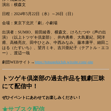
演出：横森文
日程：2024年5月22日（水）～26日（日）
会場：東京下北沢「劇」小劇場
出演者：SUMIO、前田綾香、横森文、けろたつや（声の出
演）（以上トツゲキ倶楽部）、井内勇希、大島夏紀、関洋
甫、高橋亮次、田中ひとみ、中西みなみ、藤本康平、細田こ
はる（たすいち）、望月ミキ、吉川亜紀子（テアトル・エコ
ー）、渡辺一哉
劇団WEBサイト→
https://totsugekiclub.wixsite.com/-site
トツゲキ倶楽部の過去作品を観劇三昧
にて配信中！
ぜひイベントにあわせてお楽しみください！
★サブスク配信