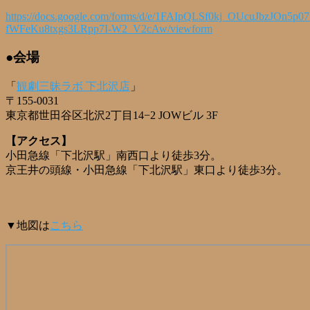
https://docs.google.com/forms/d/e/1FAIpQLSf0kj_OUcuJbzJOn5p07
fWFeKu8txgs3LRpp7I-W2_V2cAw/viewform
●会場
「
観劇三昧ラボ 下北沢店
」
〒155-0031
東京都世田谷区北沢2丁目14−2 JOWビル 3F
【アクセス】
小田急線「下北沢駅」南西口より徒歩3分。
京王井の頭線・小田急線「下北沢駅」東口より徒歩3分。
▼地図は
こちら