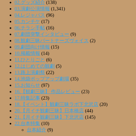
02.グッズ紹介
(138)
03.演劇公演情報
(1,341)
04.レジャパス
(96)
05.カンチケ
(17)
06.チラシ手帖
(16)
07.劇団突撃インタビュー
(9)
08.観劇三昧パートナーズヴォイス
(2)
09.劇団向け情報
(15)
10.掲載情報
(14)
11.ひとりごと
(6)
12.はじめての観劇
(5)
13.路上演劇祭
(22)
14.池袋ポップアップ劇場
(35)
15.お知らせ
(97)
16.【観劇三昧】 作品レビュー
(23)
17.特集記事
(23)
18.【イベント】観劇三昧ラボ下北沢店
(20)
20.【月イチ観劇三昧】日本橋店
(44)
21.【月イチ観劇三昧】下北沢店
(145)
22.台本特集
(10)
台本紹介
(9)