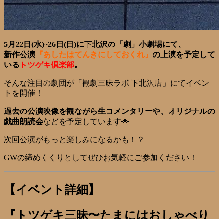
5月22日(水)~26日(日)に下北沢の「劇」小劇場にて、
新作公演
『あしたはてんきにしておくれ』
の上演を予定して
いる
トツゲキ倶楽部
。
そんな注目の劇団が「観劇三昧ラボ 下北沢店」にてイベン
トを開催！
過去の公演映像を観ながら生コメンタリーや、オリジナルの
戯曲朗読会
などを予定しています🌟
次回公演がもっと楽しみになるかも！？
GWの締めくくりとしてぜひお気軽にご参加ください！
【イベント詳細】
『トツゲキ三昧〜たまにはおしゃべり