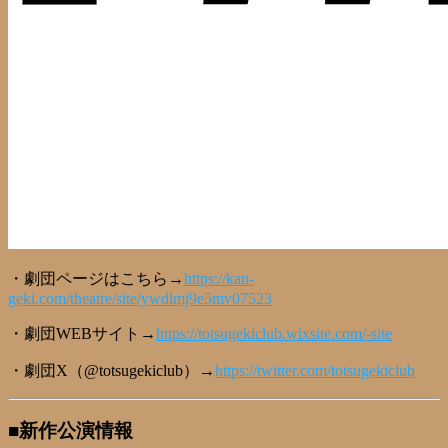
・劇団ページはこちら→
https://kan-
geki.com/theatre/site/ywdlmj9e5mv07523
・劇団WEBサイト→
https://totsugekiclub.wixsite.com/-site
・劇団X（@totsugekiclub）→
https://twitter.com/totsugekiclub
■新作公演情報