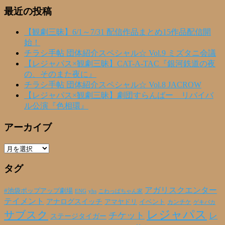
最近の投稿
【観劇三昧】6/1～7/31 配信作品まとめ15作品配信開
始！
チラシ手帖 団体紹介スペシャル☆ Vol.9 ミズタニ会議
【レジャパス×観劇三昧】CAT-A-TAC『銀河鉄道の夜
の、そのまた夜に』
チラシ手帖 団体紹介スペシャル☆ Vol.8 JACROW
【レジャパス×観劇三昧】劇団すらんばー リバイバ
ル公演『色相環』
アーカイブ
ア
ー
タグ
カ
イ
ブ
アガリスクエンター
#池袋ポップアップ劇場
ENG
yhs
こわっぱちゃん家
テイメント
アナログスイッチ
アマヤドリ
イベント
カンチケ
ゲキバカ
レジャパス
サブスク
チケット
レ
ステージタイガー