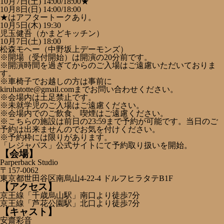
10月7日(土) 14:00/18:00★
10月8日(日) 14:00/18:00
★はアフタートークあり。
10月5日(木) 19:30
児玉健吾（かまどキッチン）
10月7日(土) 18:00
松森モヘー（中野坂上デーモンズ）
※開場（受付開始）は開演の20分前です。
※開演時間を過ぎてからのご入場はご遠慮いただいておりま
す。
※車椅子でお越しの方は事前に
kiruhatotte@gmail.comまでお問い合わせください。
※会場内は土足禁止です。
※未就学児のご入場はご遠慮ください。
※会場内でのご飲食、喫煙はご遠慮ください。
※こちらの施設は前日の23:59まで予約が可能です。当日のご
予約は出来ませんのでお気を付けください。
※予約枠には限りがあります。
「レジャパス」公式サイトにて予約取り扱いを開始。
【会場】
Parperback Studio
〒157-0062
東京都世田谷区南烏山4-22-4 ドルフヒラタテB1F
【アクセス】
京王線「千歳烏山駅」南口より徒歩7分
京王線「芦花公園駅」北口より徒歩7分
【キャスト】
安齋彩音