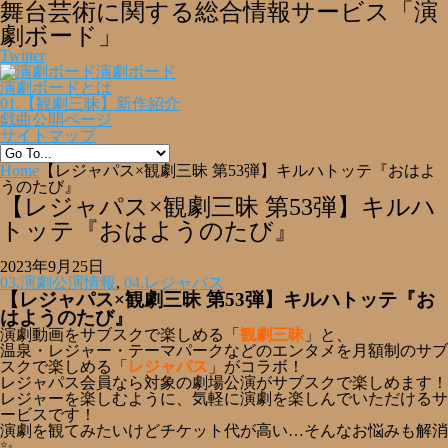
舞台芸術に関する総合情報サービス「演
劇ボード」
Twitter
演劇ボード
演劇ボードとは
01.【観劇三昧】新作紹介
戯曲公開ページ
サイトマップ
Home
【レジャパス×観劇三昧 第53弾】キルハトッテ『おはよ
うのたび』
【レジャパス×観劇三昧 第53弾】キルハ
トッテ『おはようのたび』
2023年9月25日
03.演劇公演情報
,
04.レジャパス
【レジャパス×観劇三昧 第53弾】キルハトッテ『お
はようのたび』
演劇動画をサブスクで楽しめる「
観劇三昧
」と、
温泉・レジャー・テーマパークなどのエンタメを月額制のサブ
スクで楽しめる「
レジャパス
」がコラボ！
レジャパス会員なら対象の劇場公演がサブスクで楽しめます！
レジャーを楽しむように、気軽に演劇を楽しんでいただけるサ
ービスです！
演劇を観てみたいけどチケット代が高い…そんなお悩みも解消
✨