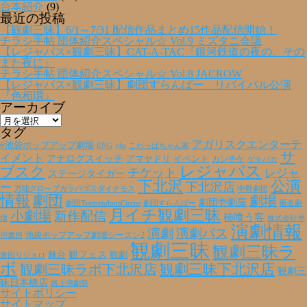
台本紹介
(9)
最近の投稿
【観劇三昧】6/1～7/31 配信作品まとめ15作品配信開始！
チラシ手帖 団体紹介スペシャル☆ Vol.9 ミズタニ会議
【レジャパス×観劇三昧】CAT-A-TAC『銀河鉄道の夜の、その
また夜に』
チラシ手帖 団体紹介スペシャル☆ Vol.8 JACROW
【レジャパス×観劇三昧】劇団すらんばー リバイバル公演
『色相環』
アーカイブ
ア
ー
タグ
カ
アガリスクエンターテ
#池袋ポップアップ劇場
ENG
yhs
こわっぱちゃん家
イ
サ
イメント
アナログスイッチ
アマヤドリ
イベント
カンチケ
ゲキバカ
ブ
レジャパス
ブスク
チケット
レジャ
ステージタイガー
下北沢
公演
下北沢店
ー
万能グローブガラパゴスダイナモス
中野劇団
情報
劇団
劇場
劇団壱劇屋
劇団TremendousCircus
劇団すらんばー
匿名劇
月イチ観劇三昧
小劇場
新作配信
柿喰う客
壇
株式会社早
演劇情報
演劇
演劇パス
池袋ポップアップ劇場シーズン2
川書房
観劇三昧
観劇三昧ラ
観フェス
観劇
舞台
激団リジョロ
ボ
観劇三昧ラボ下北沢店
観劇三昧下北沢店
観劇三
昧日本橋店
路上演劇祭
サイトポリシー
サイトマップ