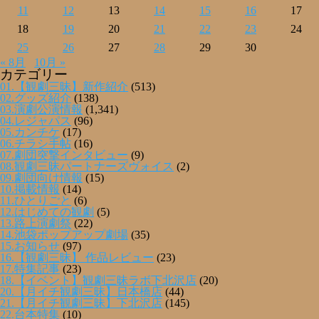
11
12
13
14
15
16
17
18
19
20
21
22
23
24
25
26
27
28
29
30
« 8月
10月 »
カテゴリー
01.【観劇三昧】新作紹介
(513)
02.グッズ紹介
(138)
03.演劇公演情報
(1,341)
04.レジャパス
(96)
05.カンチケ
(17)
06.チラシ手帖
(16)
07.劇団突撃インタビュー
(9)
08.観劇三昧パートナーズヴォイス
(2)
09.劇団向け情報
(15)
10.掲載情報
(14)
11.ひとりごと
(6)
12.はじめての観劇
(5)
13.路上演劇祭
(22)
14.池袋ポップアップ劇場
(35)
15.お知らせ
(97)
16.【観劇三昧】 作品レビュー
(23)
17.特集記事
(23)
18.【イベント】観劇三昧ラボ下北沢店
(20)
20.【月イチ観劇三昧】日本橋店
(44)
21.【月イチ観劇三昧】下北沢店
(145)
22.台本特集
(10)