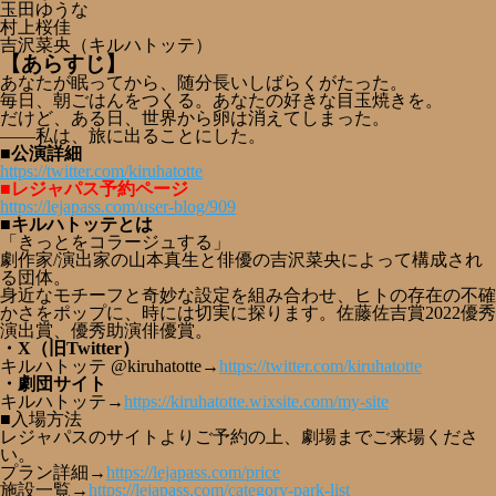
玉田ゆうな
村上桜佳
吉沢菜央（キルハトッテ）
【あらすじ】
あなたが眠ってから、随分長いしばらくがたった。
毎日、朝ごはんをつくる。あなたの好きな目玉焼きを。
だけど、ある日、世界から卵は消えてしまった。
――私は、旅に出ることにした。
■公演詳細
https://twitter.com/kiruhatotte
■レジャパス予約ページ
https://lejapass.com/user-blog/909
■キルハトッテとは
「きっとをコラージュする」
劇作家/演出家の山本真生と俳優の吉沢菜央によって構成され
る団体。
身近なモチーフと奇妙な設定を組み合わせ、ヒトの存在の不確
かさをポップに、時には切実に探ります。佐藤佐吉賞2022優秀
演出賞、優秀助演俳優賞。
・X（旧Twitter）
キルハトッテ @kiruhatotte→
https://twitter.com/kiruhatotte
・劇団サイト
キルハトッテ→
https://kiruhatotte.wixsite.com/my-site
■入場方法
レジャパスのサイトよりご予約の上、劇場までご来場くださ
い。
プラン詳細→
https://lejapass.com/price
施設一覧→
https://lejapass.com/category-park-list