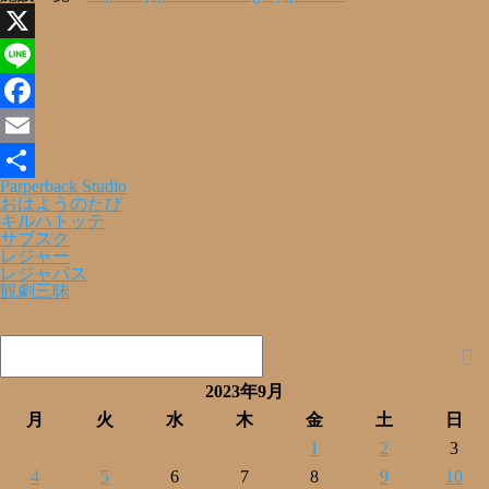
X
Line
Facebook
Email
Parperback Studio
共
おはようのたび
キルハトッテ
有
サブスク
レジャー
レジャパス
観劇三昧
2023年9月
月
火
水
木
金
土
日
1
2
3
4
5
6
7
8
9
10