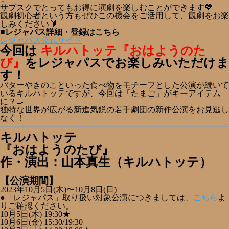
サブスクでとってもお得に演劇を楽しむことができます💖
観劇初心者という方もぜひこの機会をご活用して、観劇をお楽
しみください🔰
■レジャパス詳細・登録はこちら
レジャパス公式サイト
今回は
キルハトッテ『おはよう
のた
び』
をレジャパスでお楽しみいただけま
す！
バターやきのこといった食べ物をモチーフとした公演が続いて
いるキルハトッテですが、今回は「たまご」がキーアイテム
に？🍳
独特な世界が広がる新進気鋭の若手劇団の新作公演をお見逃し
なく！
キルハトッテ
『おはようのたび』
作・演出：山本真生（キルハトッテ）
【公演期間】
2023年10月5日(木)〜10月8日(日)
●「レジャパス」取り扱い対象公演につきましては、
こちら
よ
りご確認ください。
10月5日(木) 19:30★
10月6日(金) 15:30/19:30