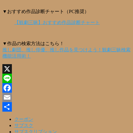
▼おすすめ作品診断チャート（PC推奨）
【観劇三昧】おすすめ作品診断チャート
▼作品の検索方法はこちら！
推し劇団、推し俳優、推し作品を見つけよう！観劇三昧検索
機能活用術！
X
Line
Facebook
Email
共
クーポン
サブスク
有
サブスクリプション