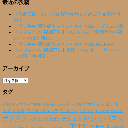
最近の投稿
【観劇三昧】6/1～7/31 配信作品まとめ15作品配信開
始！
チラシ手帖 団体紹介スペシャル☆ Vol.9 ミズタニ会議
【レジャパス×観劇三昧】CAT-A-TAC『銀河鉄道の夜
の、そのまた夜に』
チラシ手帖 団体紹介スペシャル☆ Vol.8 JACROW
【レジャパス×観劇三昧】劇団すらんばー リバイバ
ル公演『色相環』
アーカイブ
ア
ー
タグ
カ
イ
ブ
アガリスクエンター
#池袋ポップアップ劇場
ENG
yhs
こわっぱちゃん家
テイメント
アナログスイッチ
アマヤドリ
イベント
カンチケ
ゲキバカ
レジャパス
サブスク
チケット
レ
ステージタイガー
下北沢
下北沢店
ジャー
万能グローブガラパゴスダイナモス
中野劇団