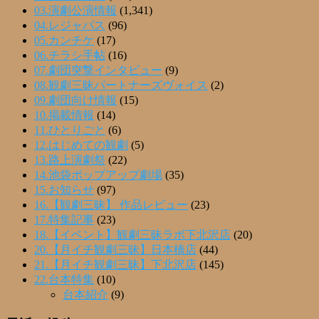
03.演劇公演情報
(1,341)
04.レジャパス
(96)
05.カンチケ
(17)
06.チラシ手帖
(16)
07.劇団突撃インタビュー
(9)
08.観劇三昧パートナーズヴォイス
(2)
09.劇団向け情報
(15)
10.掲載情報
(14)
11.ひとりごと
(6)
12.はじめての観劇
(5)
13.路上演劇祭
(22)
14.池袋ポップアップ劇場
(35)
15.お知らせ
(97)
16.【観劇三昧】 作品レビュー
(23)
17.特集記事
(23)
18.【イベント】観劇三昧ラボ下北沢店
(20)
20.【月イチ観劇三昧】日本橋店
(44)
21.【月イチ観劇三昧】下北沢店
(145)
22.台本特集
(10)
台本紹介
(9)