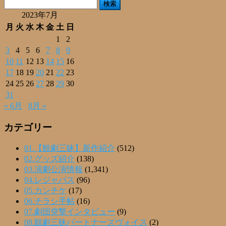
検
索:
2023年7月
月
火
水
木
金
土
日
1
2
3
4
5
6
7
8
9
10
11
12
13
14
15
16
17
18
19
20
21
22
23
24
25
26
27
28
29
30
31
« 6月
8月 »
カテゴリー
01.【観劇三昧】新作紹介
(512)
02.グッズ紹介
(138)
03.演劇公演情報
(1,341)
04.レジャパス
(96)
05.カンチケ
(17)
06.チラシ手帖
(16)
07.劇団突撃インタビュー
(9)
08.観劇三昧パートナーズヴォイス
(2)