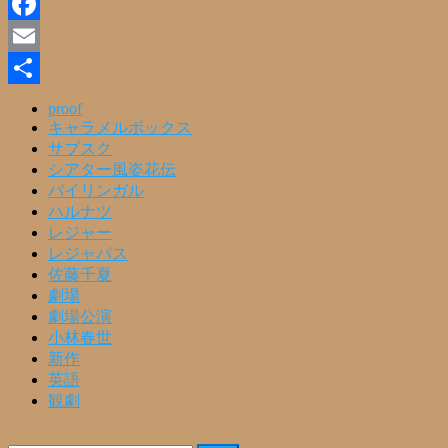
Line
Facebook
Email
共
proof
キャラメルボックス
有
サブスク
シアター風姿花伝
バイリンガル
ハルナツ
レジャー
レジャパス
佐藤千夏
劇場
劇場公演
小林春世
新作
英語
観劇