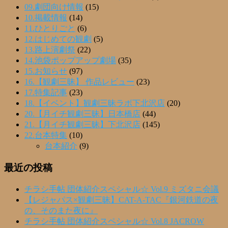
09.劇団向け情報
(15)
10.掲載情報
(14)
11.ひとりごと
(6)
12.はじめての観劇
(5)
13.路上演劇祭
(22)
14.池袋ポップアップ劇場
(35)
15.お知らせ
(97)
16.【観劇三昧】 作品レビュー
(23)
17.特集記事
(23)
18.【イベント】観劇三昧ラボ下北沢店
(20)
20.【月イチ観劇三昧】日本橋店
(44)
21.【月イチ観劇三昧】下北沢店
(145)
22.台本特集
(10)
台本紹介
(9)
最近の投稿
チラシ手帖 団体紹介スペシャル☆ Vol.9 ミズタニ会議
【レジャパス×観劇三昧】CAT-A-TAC『銀河鉄道の夜
の、そのまた夜に』
チラシ手帖 団体紹介スペシャル☆ Vol.8 JACROW