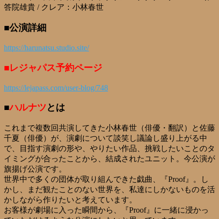
答院雄貴 / クレア：小林春世
■公演詳細
https://harunatsu.studio.site/
■レジャパス予約ページ
https://lejapass.com/user-blog/748
■
ハルナツ
とは
これまで複数回共演してきた小林春世（俳優・翻訳）と佐藤
千夏（俳優）が、演劇について談笑し議論し盛り上がる中
で、目指す演劇の形や、やりたい作品、挑戦したいことのタ
イミングが合ったことから、結成されたユニット。今公演が
旗揚げ公演です。
世界中で多くの団体が取り組んできた戯曲、『Proof』。し
かし、まだ観たことのない世界を、私達にしかないものを活
かしながら作りたいと考えています。
お客様が劇場に入った瞬間から、『Proof』に一緒に浸かっ