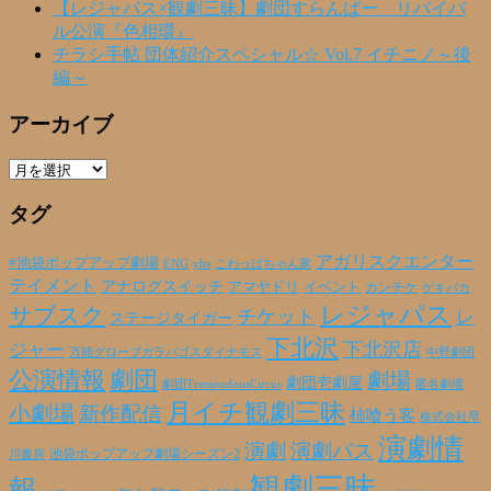
【レジャパス×観劇三昧】劇団すらんばー リバイバ
ル公演『色相環』
チラシ手帖 団体紹介スペシャル☆ Vol.7 イチニノ～後
編～
アーカイブ
ア
ー
タグ
カ
イ
ブ
アガリスクエンター
#池袋ポップアップ劇場
ENG
yhs
こわっぱちゃん家
テイメント
アナログスイッチ
アマヤドリ
イベント
カンチケ
ゲキバカ
レジャパス
サブスク
チケット
レ
ステージタイガー
下北沢
下北沢店
ジャー
万能グローブガラパゴスダイナモス
中野劇団
公演情報
劇団
劇場
劇団壱劇屋
劇団TremendousCircus
匿名劇壇
月イチ観劇三昧
小劇場
新作配信
柿喰う客
株式会社早
演劇情
演劇
演劇パス
池袋ポップアップ劇場シーズン2
川書房
観劇三昧
報