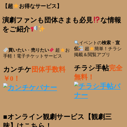
【超
お得なサービス】
演劇ファンも団体さまも必見
な情報
をご紹介
イベントの
検索
・
宣
伝
超
簡単！チラシ
買いたい
・
売りたい
超
お
掲載＆閲覧アプリ
手軽！電子チケットサービス
チラシ手帖
完全
カンチケ
団体手数料
無料！
￥0！
■オンライン観劇サービス【観劇三
昧】はこちら！