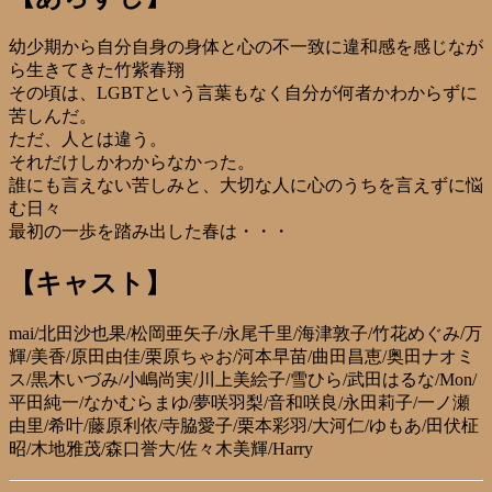
幼少期から自分自身の身体と心の不一致に違和感を感じなが
ら生きてきた竹紫春翔
その頃は、LGBTという言葉もなく自分が何者かわからずに
苦しんだ。
ただ、人とは違う。
それだけしかわからなかった。
誰にも言えない苦しみと、大切な人に心のうちを言えずに悩
む日々
最初の一歩を踏み出した春は・・・
【キャスト】
mai/北田沙也果/松岡亜矢子/永尾千里/海津敦子/竹花めぐみ/万
輝/美香/原田由佳/栗原ちゃお/河本早苗/曲田昌恵/奥田ナオミ
ス/黒木いづみ/小嶋尚実/川上美絵子/雪ひら/武田はるな/Mon/
平田純一/なかむらまゆ/夢咲羽梨/音和咲良/永田莉子/一ノ瀬
由里/希叶/藤原利依/寺脇愛子/栗本彩羽/大河仁/ゆもあ/田伏柾
昭/木地雅茂/森口誉大/佐々木美輝/Harry