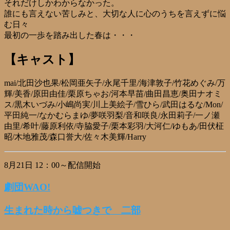
それだけしかわからなかった。
誰にも言えない苦しみと、大切な人に心のうちを言えずに悩
む日々
最初の一歩を踏み出した春は・・・
【キャスト】
mai/北田沙也果/松岡亜矢子/永尾千里/海津敦子/竹花めぐみ/万
輝/美香/原田由佳/栗原ちゃお/河本早苗/曲田昌恵/奥田ナオミ
ス/黒木いづみ/小嶋尚実/川上美絵子/雪ひら/武田はるな/Mon/
平田純一/なかむらまゆ/夢咲羽梨/音和咲良/永田莉子/一ノ瀬
由里/希叶/藤原利依/寺脇愛子/栗本彩羽/大河仁/ゆもあ/田伏柾
昭/木地雅茂/森口誉大/佐々木美輝/Harry
8月21日 12：00～配信開始
劇団WAO!
生まれた時から嘘つきで 二部