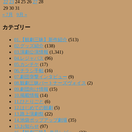
22
23
24
25
26
27
28
29
30
31
« 7月
9月 »
カテゴリー
01.【観劇三昧】新作紹介
(513)
02.グッズ紹介
(138)
03.演劇公演情報
(1,341)
04.レジャパス
(96)
05.カンチケ
(17)
06.チラシ手帖
(16)
07.劇団突撃インタビュー
(9)
08.観劇三昧パートナーズヴォイス
(2)
09.劇団向け情報
(15)
10.掲載情報
(14)
11.ひとりごと
(6)
12.はじめての観劇
(5)
13.路上演劇祭
(22)
14.池袋ポップアップ劇場
(35)
15.お知らせ
(97)