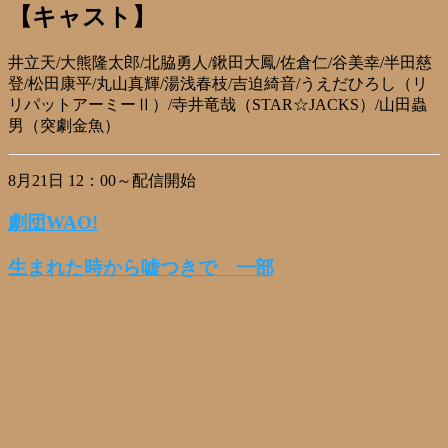
【キャスト】
井立天/大熊隆太郎/北脇勇人/鍬田大鳳/佐倉仁/谷美幸/半田慈
登/松田康平/丸山真輝/湯浅春枝/吉迫綺音/うえだひろし（リ
リパットアーミーⅡ）/寺井竜哉（STAR☆JACKS）/山田蟲
男（突劇金魚）
8月21日 12：00～配信開始
劇団WAO!
生まれた時から嘘つきで 一部