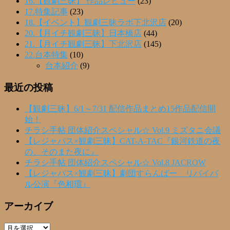
16.【観劇三昧】 作品レビュー
(23)
17.特集記事
(23)
18.【イベント】観劇三昧ラボ下北沢店
(20)
20.【月イチ観劇三昧】日本橋店
(44)
21.【月イチ観劇三昧】下北沢店
(145)
22.台本特集
(10)
台本紹介
(9)
最近の投稿
【観劇三昧】6/1～7/31 配信作品まとめ15作品配信開
始！
チラシ手帖 団体紹介スペシャル☆ Vol.9 ミズタニ会議
【レジャパス×観劇三昧】CAT-A-TAC『銀河鉄道の夜
の、そのまた夜に』
チラシ手帖 団体紹介スペシャル☆ Vol.8 JACROW
【レジャパス×観劇三昧】劇団すらんばー リバイバ
ル公演『色相環』
アーカイブ
ア