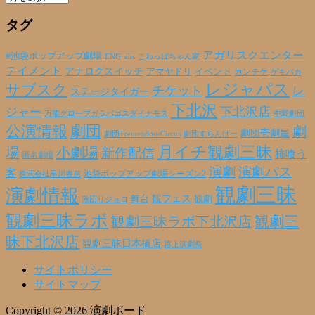
ー
タグ
カ
イ
ブ
アガリスクエンター
#池袋ポップアップ劇場
ENG
yhs
こわっぱちゃん家
テイメント
アナログスイッチ
アマヤドリ
イベント
カンチケ
ゲキバカ
レジャパス
サブスク
チケット
レ
ステージタイガー
下北沢
下北沢店
ジャー
万能グローブガラパゴスダイナモス
中野劇団
公演情報
劇団
劇
劇団壱劇屋
劇団TremendousCircus
劇団すらんばー
月イチ観劇三昧
場
小劇場
新作配信
柿喰う
匿名劇壇
演劇
演劇パス
客
池袋ポップアップ劇場シーズン2
株式会社早川書房
観劇三昧
演劇情報
観フェス
観劇
舞台
激団リジョロ
観劇三昧ラボ
観劇三昧ラボ下北沢店
観劇三
昧下北沢店
観劇三昧日本橋店
路上演劇祭
サイトポリシー
サイトマップ
Copyright © 2026 演劇ボード