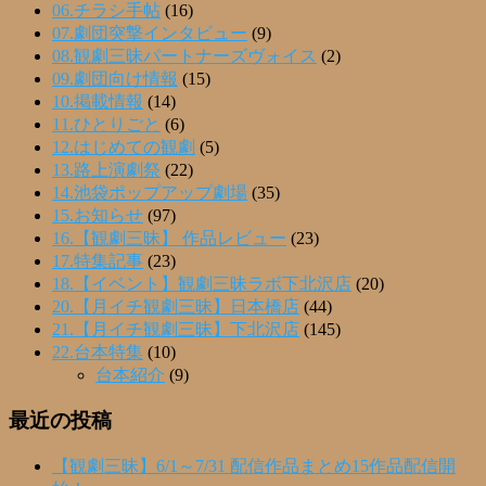
06.チラシ手帖
(16)
07.劇団突撃インタビュー
(9)
08.観劇三昧パートナーズヴォイス
(2)
09.劇団向け情報
(15)
10.掲載情報
(14)
11.ひとりごと
(6)
12.はじめての観劇
(5)
13.路上演劇祭
(22)
14.池袋ポップアップ劇場
(35)
15.お知らせ
(97)
16.【観劇三昧】 作品レビュー
(23)
17.特集記事
(23)
18.【イベント】観劇三昧ラボ下北沢店
(20)
20.【月イチ観劇三昧】日本橋店
(44)
21.【月イチ観劇三昧】下北沢店
(145)
22.台本特集
(10)
台本紹介
(9)
最近の投稿
【観劇三昧】6/1～7/31 配信作品まとめ15作品配信開