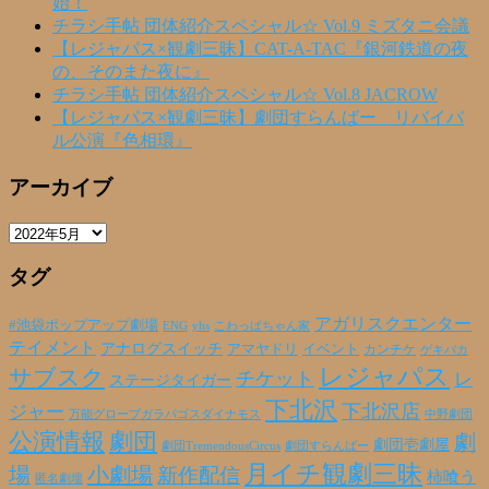
始！
チラシ手帖 団体紹介スペシャル☆ Vol.9 ミズタニ会議
【レジャパス×観劇三昧】CAT-A-TAC『銀河鉄道の夜
の、そのまた夜に』
チラシ手帖 団体紹介スペシャル☆ Vol.8 JACROW
【レジャパス×観劇三昧】劇団すらんばー リバイバ
ル公演『色相環』
アーカイブ
ア
ー
タグ
カ
イ
ブ
アガリスクエンター
#池袋ポップアップ劇場
ENG
yhs
こわっぱちゃん家
テイメント
アナログスイッチ
アマヤドリ
イベント
カンチケ
ゲキバカ
レジャパス
サブスク
チケット
レ
ステージタイガー
下北沢
下北沢店
ジャー
万能グローブガラパゴスダイナモス
中野劇団
公演情報
劇団
劇
劇団壱劇屋
劇団TremendousCircus
劇団すらんばー
月イチ観劇三昧
場
小劇場
新作配信
柿喰う
匿名劇壇