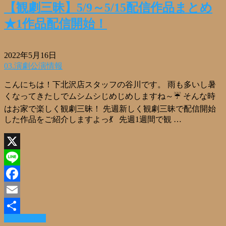
【観劇三昧】5/9～5/15配信作品まとめ
★1作品配信開始！
2022年5月16日
03.演劇公演情報
こんにちは！下北沢店スタッフの谷川です。 雨も多いし暑
くなってきたしでムシムシじめじめしますね～☔ そんな時
はお家で楽しく観劇三昧！ 先週新しく観劇三昧で配信開始
した作品をご紹介しますよっ💃 先週1週間で観 …
X
Line
Facebook
Email
Read More »
共