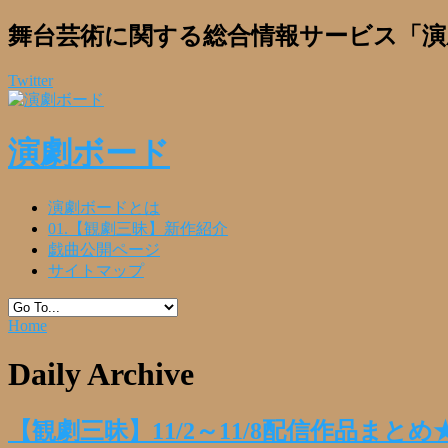
舞台芸術に関する総合情報サービス「演
Twitter
演劇ボード
演劇ボードとは
01.【観劇三昧】新作紹介
戯曲公開ページ
サイトマップ
Home
Daily Archive
【観劇三昧】11/2～11/8配信作品まと