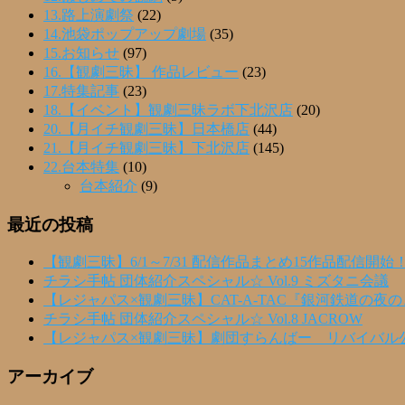
13.路上演劇祭
(22)
14.池袋ポップアップ劇場
(35)
15.お知らせ
(97)
16.【観劇三昧】 作品レビュー
(23)
17.特集記事
(23)
18.【イベント】観劇三昧ラボ下北沢店
(20)
20.【月イチ観劇三昧】日本橋店
(44)
21.【月イチ観劇三昧】下北沢店
(145)
22.台本特集
(10)
台本紹介
(9)
最近の投稿
【観劇三昧】6/1～7/31 配信作品まとめ15作品配信開始
チラシ手帖 団体紹介スペシャル☆ Vol.9 ミズタニ会議
【レジャパス×観劇三昧】CAT-A-TAC『銀河鉄道の夜
チラシ手帖 団体紹介スペシャル☆ Vol.8 JACROW
【レジャパス×観劇三昧】劇団すらんばー リバイバル
アーカイブ