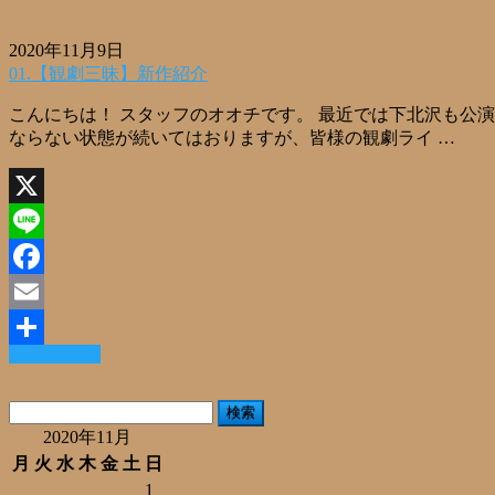
2020年11月9日
01.【観劇三昧】新作紹介
こんにちは！ スタッフのオオチです。 最近では下北沢も公
ならない状態が続いてはおりますが、皆様の観劇ライ …
X
Line
Facebook
Email
Read More »
共
有
検
索:
2020年11月
月
火
水
木
金
土
日
1