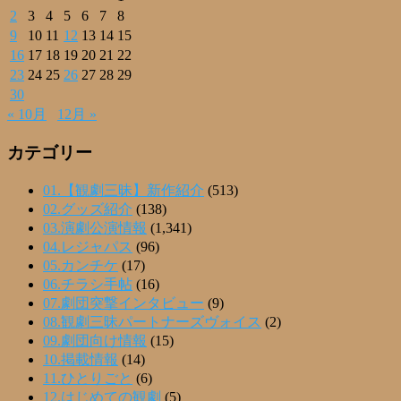
2
3
4
5
6
7
8
9
10
11
12
13
14
15
16
17
18
19
20
21
22
23
24
25
26
27
28
29
30
« 10月
12月 »
カテゴリー
01.【観劇三昧】新作紹介
(513)
02.グッズ紹介
(138)
03.演劇公演情報
(1,341)
04.レジャパス
(96)
05.カンチケ
(17)
06.チラシ手帖
(16)
07.劇団突撃インタビュー
(9)
08.観劇三昧パートナーズヴォイス
(2)
09.劇団向け情報
(15)
10.掲載情報
(14)
11.ひとりごと
(6)
12.はじめての観劇
(5)