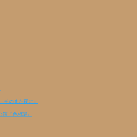
！
の、そのまた夜に』
公演『色相環』