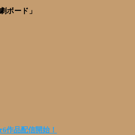
劇ボード」
め★6作品配信開始！