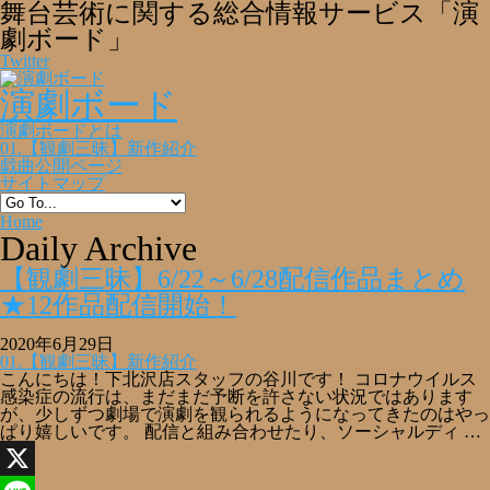
舞台芸術に関する総合情報サービス「演
劇ボード」
Twitter
演劇ボード
演劇ボードとは
01.【観劇三昧】新作紹介
戯曲公開ページ
サイトマップ
Home
Daily Archive
【観劇三昧】6/22～6/28配信作品まとめ
★12作品配信開始！
2020年6月29日
01.【観劇三昧】新作紹介
こんにちは！下北沢店スタッフの谷川です！ コロナウイルス
感染症の流行は、まだまだ予断を許さない状況ではあります
が、少しずつ劇場で演劇を観られるようになってきたのはやっ
ぱり嬉しいです。 配信と組み合わせたり、ソーシャルディ …