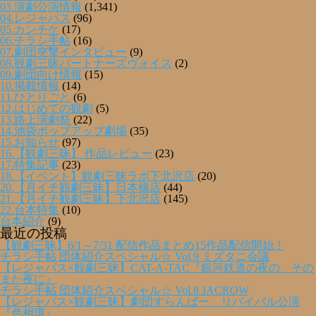
03.演劇公演情報
(1,341)
04.レジャパス
(96)
05.カンチケ
(17)
06.チラシ手帖
(16)
07.劇団突撃インタビュー
(9)
08.観劇三昧パートナーズヴォイス
(2)
09.劇団向け情報
(15)
10.掲載情報
(14)
11.ひとりごと
(6)
12.はじめての観劇
(5)
13.路上演劇祭
(22)
14.池袋ポップアップ劇場
(35)
15.お知らせ
(97)
16.【観劇三昧】 作品レビュー
(23)
17.特集記事
(23)
18.【イベント】観劇三昧ラボ下北沢店
(20)
20.【月イチ観劇三昧】日本橋店
(44)
21.【月イチ観劇三昧】下北沢店
(145)
22.台本特集
(10)
台本紹介
(9)
最近の投稿
【観劇三昧】6/1～7/31 配信作品まとめ15作品配信開始！
チラシ手帖 団体紹介スペシャル☆ Vol.9 ミズタニ会議
【レジャパス×観劇三昧】CAT-A-TAC『銀河鉄道の夜の、その
また夜に』
チラシ手帖 団体紹介スペシャル☆ Vol.8 JACROW
【レジャパス×観劇三昧】劇団すらんばー リバイバル公演
『色相環』