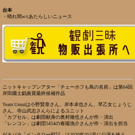
台本
・晴れ間w/cあたらしいニュース
ニットキャップシアター「チェーホフも鳥の名前」は第64回
岸田國士戯曲賞最終候補作品
Team Unsuiは小野賢章さん、岸本卓也さん、早乙女じょうじ
さん、寺山武志さんらによるユニット
「カプセル」は劇団献身の奥村徹也さんが作・演出
「レンコン」は劇団5454の春陽漁介さんが作・演出を担当
ゲキバカ「ベンタロー戦記」は2020年の2月に公演を終え、