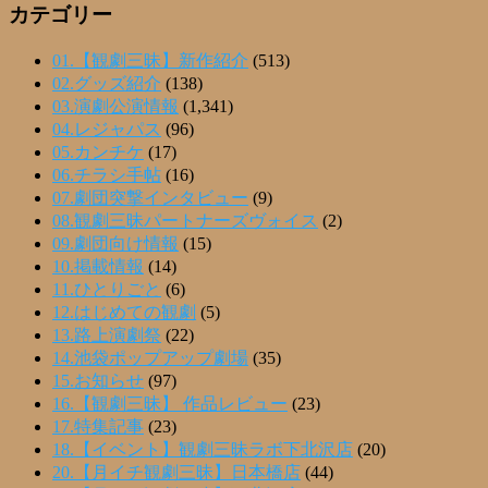
カテゴリー
01.【観劇三昧】新作紹介
(513)
02.グッズ紹介
(138)
03.演劇公演情報
(1,341)
04.レジャパス
(96)
05.カンチケ
(17)
06.チラシ手帖
(16)
07.劇団突撃インタビュー
(9)
08.観劇三昧パートナーズヴォイス
(2)
09.劇団向け情報
(15)
10.掲載情報
(14)
11.ひとりごと
(6)
12.はじめての観劇
(5)
13.路上演劇祭
(22)
14.池袋ポップアップ劇場
(35)
15.お知らせ
(97)
16.【観劇三昧】 作品レビュー
(23)
17.特集記事
(23)
18.【イベント】観劇三昧ラボ下北沢店
(20)
20.【月イチ観劇三昧】日本橋店
(44)