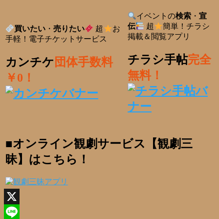
イベントの
検索
・
宣
伝
超
簡単！チラシ
買いたい
・
売りたい
超
お
掲載＆閲覧アプリ
手軽！電子チケットサービス
チラシ手帖
完全
カンチケ
団体手数料
無料！
￥0！
■オンライン観劇サービス【観劇三
昧】はこちら！
X