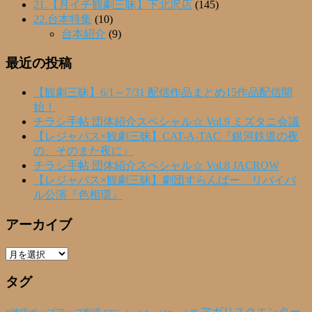
21.【月イチ観劇三昧】下北沢店
(145)
22.台本特集
(10)
台本紹介
(9)
最近の投稿
【観劇三昧】6/1～7/31 配信作品まとめ15作品配信開
始！
チラシ手帖 団体紹介スペシャル☆ Vol.9 ミズタニ会議
【レジャパス×観劇三昧】CAT-A-TAC『銀河鉄道の夜
の、そのまた夜に』
チラシ手帖 団体紹介スペシャル☆ Vol.8 JACROW
【レジャパス×観劇三昧】劇団すらんばー リバイバ
ル公演『色相環』
アーカイブ
ア
ー
タグ
カ
イ
ブ
アガリスクエンター