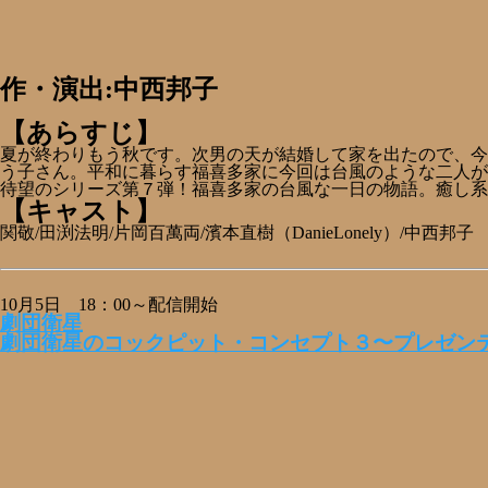
作・演出:中西邦子
【あらすじ】
夏が終わりもう秋です。次男の天が結婚して家を出たので、今
う子さん。平和に暮らす福喜多家に今回は台風のような二人が
待望のシリーズ第７弾！福喜多家の台風な一日の物語。癒し系
【キャスト】
関敬/田渕法明/片岡百萬両/濱本直樹（DanieLonely）/中西邦子
10月5日 18：00～配信開始
劇団衛星
劇団衛星のコックピット・コンセプト３〜プレゼン