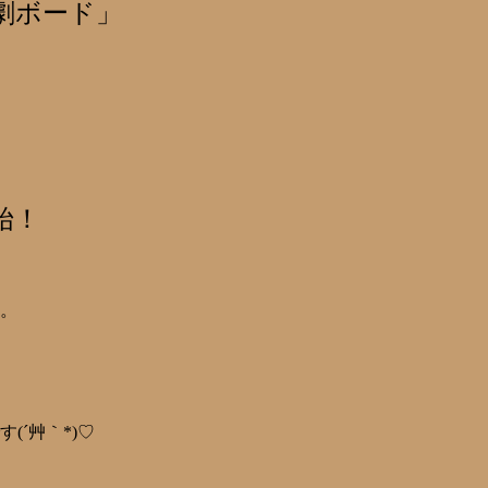
劇ボード」
始！
。
´艸｀*)♡