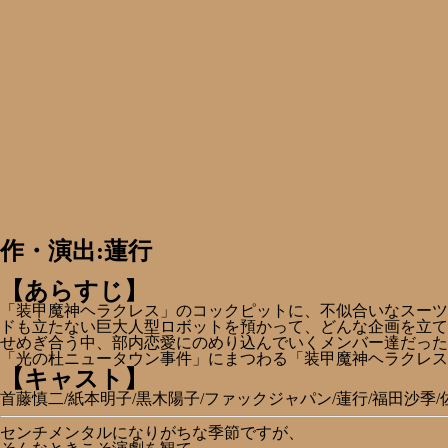
作・演出:蓮行
【あらすじ】
「装甲魔神ヘラクレス」のコックピットに、不似合いなスーツ
ドも立たない巨大人型ロボットを預かって、どんな企画を立て
せめぎ合う中、部内恋愛にのめり込んでいくメンバー達だった
「光の杜ニュータウン事件」にまつわる「装甲魔神ヘラクレス
【キャスト】
首藤慎二/紙本明子/黒木陽子/ファックジャパン/蓮行/福田沙季
センチメンタルになりがちな季節ですが、