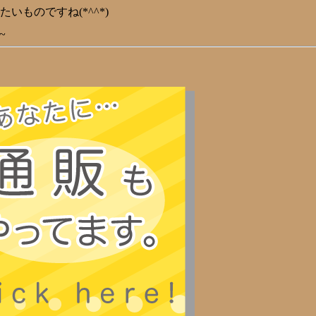
ものですね(*^^*)
~