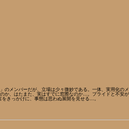
」のメンバーだが、立場は少々微妙である。一体、実用化のメ
のか、はたまた、実はすでに窓際なのか…。プライドと不安が
言をきっかけに、事態は思わぬ展開を見せる…。