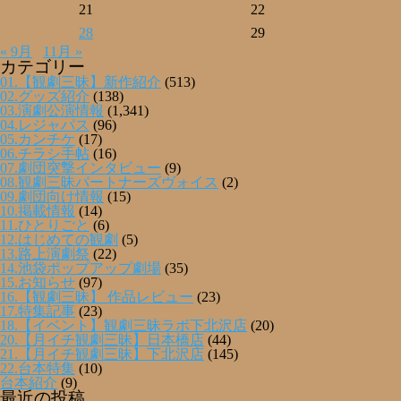
21
22
28
29
« 9月
11月 »
カテゴリー
01.【観劇三昧】新作紹介
(513)
02.グッズ紹介
(138)
03.演劇公演情報
(1,341)
04.レジャパス
(96)
05.カンチケ
(17)
06.チラシ手帖
(16)
07.劇団突撃インタビュー
(9)
08.観劇三昧パートナーズヴォイス
(2)
09.劇団向け情報
(15)
10.掲載情報
(14)
11.ひとりごと
(6)
12.はじめての観劇
(5)
13.路上演劇祭
(22)
14.池袋ポップアップ劇場
(35)
15.お知らせ
(97)
16.【観劇三昧】 作品レビュー
(23)
17.特集記事
(23)
18.【イベント】観劇三昧ラボ下北沢店
(20)
20.【月イチ観劇三昧】日本橋店
(44)
21.【月イチ観劇三昧】下北沢店
(145)
22.台本特集
(10)
台本紹介
(9)
最近の投稿