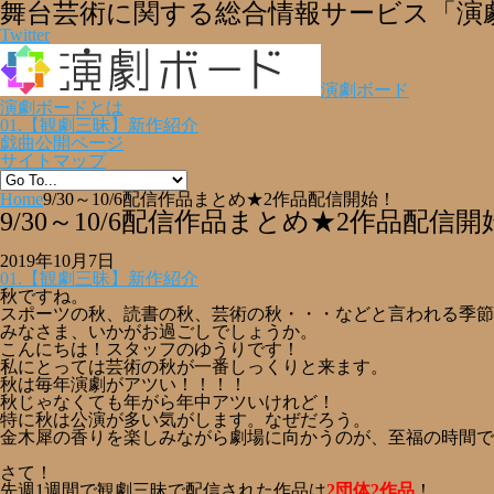
舞台芸術に関する総合情報サービス「演
Twitter
演劇ボード
演劇ボードとは
01.【観劇三昧】新作紹介
戯曲公開ページ
サイトマップ
Home
9/30～10/6配信作品まとめ★2作品配信開始！
9/30～10/6配信作品まとめ★2作品配信開
2019年10月7日
01.【観劇三昧】新作紹介
秋ですね。
スポーツの秋、読書の秋、芸術の秋・・・などと言われる季節
みなさま、いかがお過ごしでしょうか。
こんにちは！スタッフのゆうりです！
私にとっては芸術の秋が一番しっくりと来ます。
秋は毎年演劇がアツい！！！！
秋じゃなくても年がら年中アツいけれど！
特に秋は公演が多い気がします。なぜだろう。
金木犀の香りを楽しみながら劇場に向かうのが、至福の時間です(
さて！
先週1週間で観劇三昧で配信された作品は
2団体2作品
！