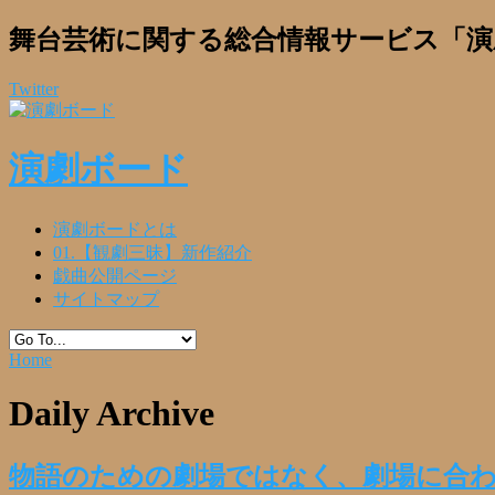
舞台芸術に関する総合情報サービス「演
Twitter
演劇ボード
演劇ボードとは
01.【観劇三昧】新作紹介
戯曲公開ページ
サイトマップ
Home
Daily Archive
物語のための劇場ではなく、劇場に合