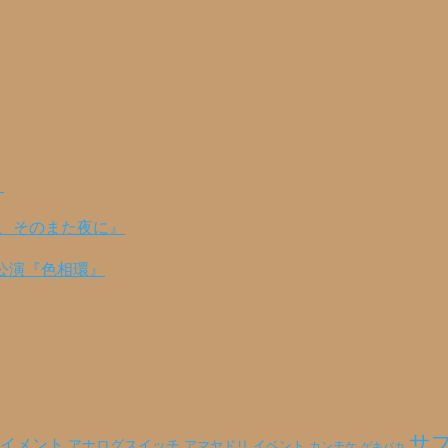
！
の、そのまた夜に』
公演『色相環』
サ
イメント
アナログスイッチ
アマヤドリ
イベント
カンチケ
ゲキバカ