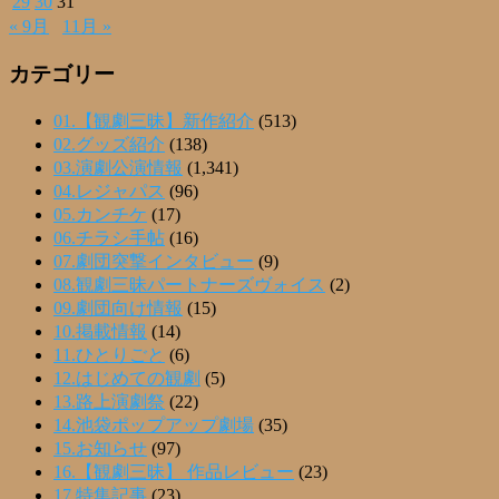
29
30
31
« 9月
11月 »
カテゴリー
01.【観劇三昧】新作紹介
(513)
02.グッズ紹介
(138)
03.演劇公演情報
(1,341)
04.レジャパス
(96)
05.カンチケ
(17)
06.チラシ手帖
(16)
07.劇団突撃インタビュー
(9)
08.観劇三昧パートナーズヴォイス
(2)
09.劇団向け情報
(15)
10.掲載情報
(14)
11.ひとりごと
(6)
12.はじめての観劇
(5)
13.路上演劇祭
(22)
14.池袋ポップアップ劇場
(35)
15.お知らせ
(97)
16.【観劇三昧】 作品レビュー
(23)
17.特集記事
(23)