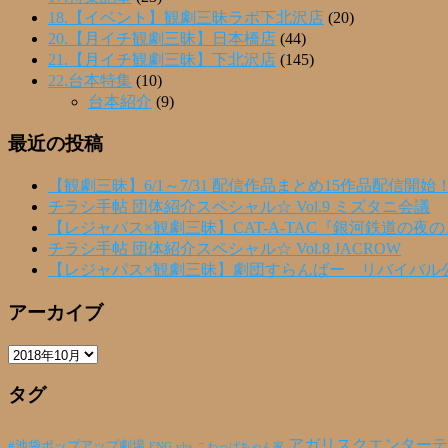
18.【イベント】観劇三昧ラボ下北沢店
(20)
20.【月イチ観劇三昧】日本橋店
(44)
21.【月イチ観劇三昧】下北沢店
(145)
22.台本特集
(10)
台本紹介
(9)
最近の投稿
【観劇三昧】6/1～7/31 配信作品まとめ15作品配信開始
チラシ手帖 団体紹介スペシャル☆ Vol.9 ミズタニ会議
【レジャパス×観劇三昧】CAT-A-TAC『銀河鉄道の夜
チラシ手帖 団体紹介スペシャル☆ Vol.8 JACROW
【レジャパス×観劇三昧】劇団すらんばー リバイバル
アーカイブ
ア
ー
タグ
カ
イ
ブ
アガリスクエンターテ
#池袋ポップアップ劇場
ENG
yhs
こわっぱちゃん家