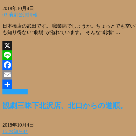
2018年10月4日
03.演劇公演情報
日本橋店の武田です。 職業病でしょうか。ちょっとでも空い
も知り得ない”劇場”が溢れています。 そんな”劇場” …
X
Line
Facebook
Email
Read More »
共
有
観劇三昧下北沢店、北口からの道順。
2018年10月4日
15.お知らせ