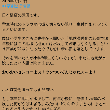
2018年9月20日
03.演劇公演情報
日本橋店の武田です。
学生時代のトラウマは振り切らない限り一生付きまとってく
るといいます。
僕は小学生のころに先生から聞いた「地球温暖化の影響で10
年後にはこの地域（地元）は水没して跡形もなくなる」とい
う言葉が22歳になった今でも心に暗い影を落としています。
それを聞いたのが小学5年生くらいですが、未だに地元が水
没したという話は聞きません。
おいおいセンコーよぉ！ウソついてんじゃねぇ～よ！
…と虚勢を張ってもまだ怖い。
もし本当に地元が水没して、何年か後に「恐怖！○○県の水
没した街がやばすぎる」みたいにN〇〇E〇 まとめにまとめ
られると思うと怖いしやばすぎる。