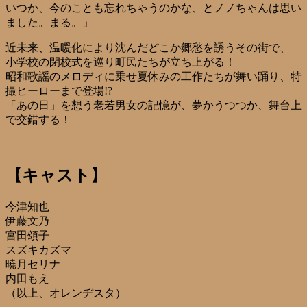
いつか、今のことも忘れちゃうのかな、とノノちゃんは思い
ました。まる。」
近未来、温暖化により沈んだどこか郷愁を誘うその街で、
小学校の閉校式を巡り町民たちが立ち上がる！
昭和歌謡のメロディに乗せ夏休みの工作たちが舞い踊り、特
撮ヒーローまで登場!?
「あの日」を想う老若男女の記憶が、夢かうつつか、舞台上
で交錯する！
【キャスト】
今津知也
伊藤文乃
宮田頌子
スズキカズマ
暁月セリナ
内田もえ
（以上、オレンヂスタ）