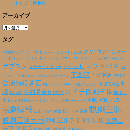
ル公演『色相環』
アーカイブ
ア
ー
タグ
カ
イ
ブ
アガリスクエンター
#池袋ポップアップ劇場
ENG
yhs
こわっぱちゃん家
テイメント
アナログスイッチ
アマヤドリ
イベント
カンチケ
ゲキバカ
レジャパス
サブスク
チケット
レ
ステージタイガー
下北沢
下北沢店
ジャー
万能グローブガラパゴスダイナモス
中野劇団
公演情報
劇団
劇
劇団壱劇屋
劇団TremendousCircus
劇団すらんばー
月イチ観劇三昧
場
小劇場
新作配信
柿喰う
匿名劇壇
演劇
演劇パス
客
池袋ポップアップ劇場シーズン2
株式会社早川書房
観劇三昧
演劇情報
観フェス
観劇
舞台
激団リジョロ
観劇三昧ラボ
観劇三昧ラボ下北沢店
観劇三
昧下北沢店
観劇三昧日本橋店
路上演劇祭