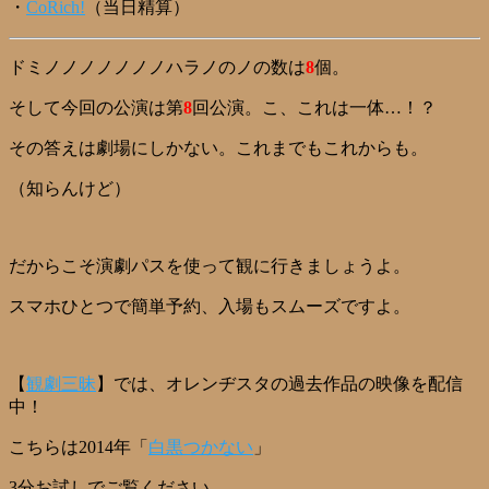
・
CoRich!
（当日精算）
ドミノノノノノノノハラノのノの数は
8
個。
そして今回の公演は第
8
回公演。こ、これは一体…！？
その答えは劇場にしかない。これまでもこれからも。
（知らんけど）
だからこそ演劇パスを使って観に行きましょうよ。
スマホひとつで簡単予約、入場もスムーズですよ。
【
観劇三昧
】では、オレンヂスタの過去作品の映像を配信
中！
こちらは2014年「
白黒つかない
」
3分お試しでご覧ください。