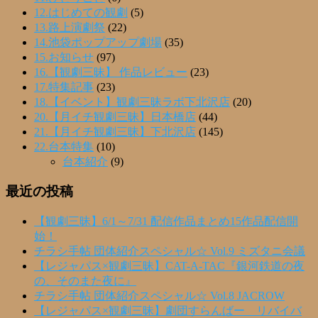
12.はじめての観劇
(5)
13.路上演劇祭
(22)
14.池袋ポップアップ劇場
(35)
15.お知らせ
(97)
16.【観劇三昧】 作品レビュー
(23)
17.特集記事
(23)
18.【イベント】観劇三昧ラボ下北沢店
(20)
20.【月イチ観劇三昧】日本橋店
(44)
21.【月イチ観劇三昧】下北沢店
(145)
22.台本特集
(10)
台本紹介
(9)
最近の投稿
【観劇三昧】6/1～7/31 配信作品まとめ15作品配信開
始！
チラシ手帖 団体紹介スペシャル☆ Vol.9 ミズタニ会議
【レジャパス×観劇三昧】CAT-A-TAC『銀河鉄道の夜
の、そのまた夜に』
チラシ手帖 団体紹介スペシャル☆ Vol.8 JACROW
【レジャパス×観劇三昧】劇団すらんばー リバイバ