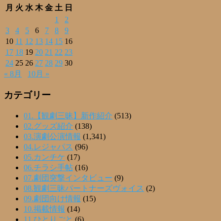
月
火
水
木
金
土
日
1
2
3
4
5
6
7
8
9
10
11
12
13
14
15
16
17
18
19
20
21
22
23
24
25
26
27
28
29
30
« 8月
10月 »
カテゴリー
01.【観劇三昧】新作紹介
(513)
02.グッズ紹介
(138)
03.演劇公演情報
(1,341)
04.レジャパス
(96)
05.カンチケ
(17)
06.チラシ手帖
(16)
07.劇団突撃インタビュー
(9)
08.観劇三昧パートナーズヴォイス
(2)
09.劇団向け情報
(15)
10.掲載情報
(14)
11.ひとりごと
(6)