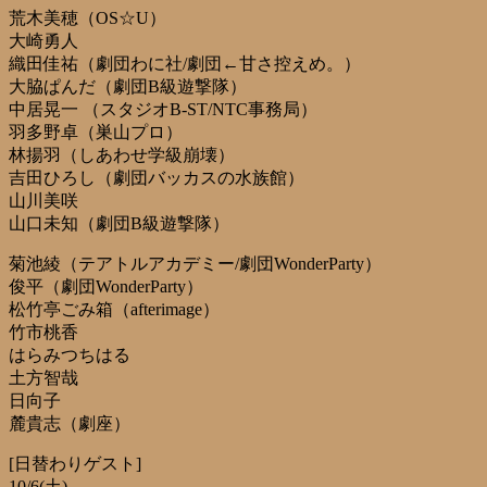
荒木美穂（OS☆U）
大崎勇人
織田佳祐（劇団わに社/劇団←甘さ控えめ。）
大脇ぱんだ（劇団B級遊撃隊）
中居晃一 （スタジオB-ST/NTC事務局）
羽多野卓（巣山プロ）
林揚羽（しあわせ学級崩壊）
吉田ひろし（劇団バッカスの水族館）
山川美咲
山口未知（劇団B級遊撃隊）
菊池綾（テアトルアカデミー/劇団WonderParty）
俊平（劇団WonderParty）
松竹亭ごみ箱（afterimage）
竹市桃香
はらみつちはる
土方智哉
日向子
麓貴志（劇座）
[日替わりゲスト]
10/6(土)