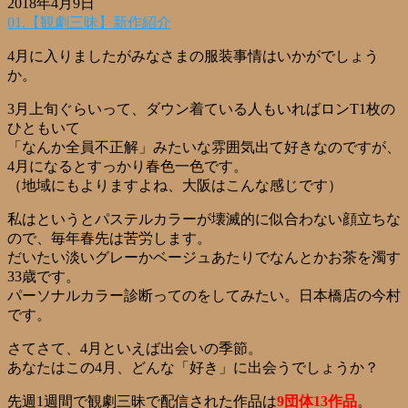
2018年4月9日
01.【観劇三昧】新作紹介
4月に入りましたがみなさまの服装事情はいかがでしょう
か。
3月上旬ぐらいって、ダウン着ている人もいればロンT1枚の
ひともいて
「なんか全員不正解」みたいな雰囲気出て好きなのですが、
4月になるとすっかり春色一色です。
（地域にもよりますよね、大阪はこんな感じです）
私はというとパステルカラーが壊滅的に似合わない顔立ちな
ので、毎年春先は苦労します。
だいたい淡いグレーかベージュあたりでなんとかお茶を濁す
33歳です。
パーソナルカラー診断ってのをしてみたい。日本橋店の今村
です。
さてさて、4月といえば出会いの季節。
あなたはこの4月、どんな「好き」に出会うでしょうか？
先週1週間で観劇三昧で配信された作品は
9団体13作品
。