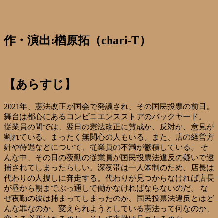
作・演出:楢原拓（chari-T）
【あらすじ】
2021年、憲法改正が国会で発議され、その国民投票の前日。
舞台は都心にあるコンビニエンスストアのバックヤード。
従業員の間では、翌日の憲法改正に賛成か、反対か、意見が
割れている。まったく無関心の人もいる。また、店の経営方
針や待遇などについて、従業員の不満が鬱積している。 そ
んな中、その日の夜勤の従業員が国民投票法違反の疑いで逮
捕されてしまったらしい。深夜帯は一人体制のため、店長は
代わりの人捜しに奔走する。代わりが見つからなければ店長
が昼から朝までぶっ通しで働かなければならないのだ。 な
ぜ夜勤の彼は捕まってしまったのか、国民投票法違反とはど
んな罪なのか、変えられようとしている憲法って何なのか、