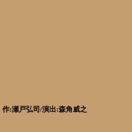
作:瀬戸弘司/演出:森角威之