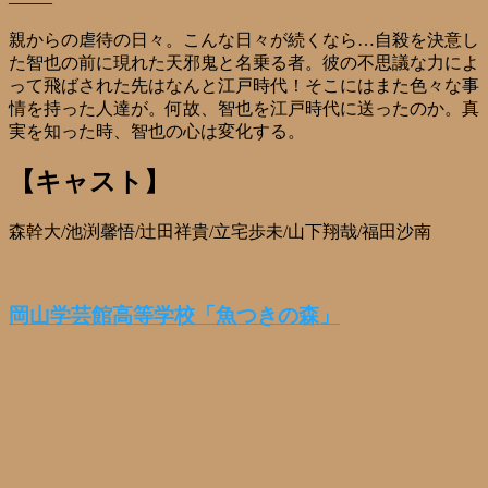
——–
親からの虐待の日々。こんな日々が続くなら…自殺を決意し
た智也の前に現れた天邪鬼と名乗る者。彼の不思議な力によ
って飛ばされた先はなんと江戸時代！そこにはまた色々な事
情を持った人達が。何故、智也を江戸時代に送ったのか。真
実を知った時、智也の心は変化する。
【キャスト】
森幹大/池渕馨悟/辻田祥貴/立宅歩未/山下翔哉/福田沙南
岡山学芸館高等学校「魚つきの森」