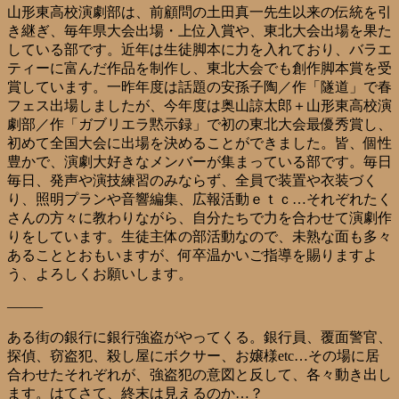
山形東高校演劇部は、前顧問の土田真一先生以来の伝統を引
き継ぎ、毎年県大会出場・上位入賞や、東北大会出場を果た
している部です。近年は生徒脚本に力を入れており、バラエ
ティーに富んだ作品を制作し、東北大会でも創作脚本賞を受
賞しています。一昨年度は話題の安孫子陶／作「隧道」で春
フェス出場しましたが、今年度は奥山諒太郎＋山形東高校演
劇部／作「ガブリエラ黙示録」で初の東北大会最優秀賞し、
初めて全国大会に出場を決めることができました。皆、個性
豊かで、演劇大好きなメンバーが集まっている部です。毎日
毎日、発声や演技練習のみならず、全員で装置や衣装づく
り、照明プランや音響編集、広報活動ｅｔｃ…それぞれたく
さんの方々に教わりながら、自分たちで力を合わせて演劇作
りをしています。生徒主体の部活動なので、未熟な面も多々
あることとおもいますが、何卒温かいご指導を賜りますよ
う、よろしくお願いします。
——–
ある街の銀行に銀行強盗がやってくる。銀行員、覆面警官、
探偵、窃盗犯、殺し屋にボクサー、お嬢様etc…その場に居
合わせたそれぞれが、強盗犯の意図と反して、各々動き出し
ます。はてさて、終末は見えるのか…？