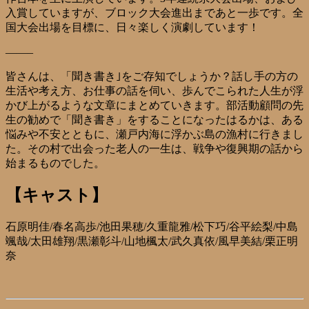
入賞していますが、ブロック大会進出まであと一歩です。全
国大会出場を目標に、日々楽しく演劇しています！
——–
皆さんは、「聞き書き｣をご存知でしょうか？話し手の方の
生活や考え方、お仕事の話を伺い、歩んでこられた人生が浮
かび上がるような文章にまとめていきます。部活動顧問の先
生の勧めで「聞き書き」をすることになったはるかは、ある
悩みや不安とともに、瀬戸内海に浮かぶ島の漁村に行きまし
た。その村で出会った老人の一生は、戦争や復興期の話から
始まるものでした。
【キャスト】
石原明佳/春名高歩/池田果穂/久重龍雅/松下巧/谷平絵梨/中島
颯哉/太田雄翔/黒瀬彰斗/山地楓太/武久真依/風早美結/栗正明
奈