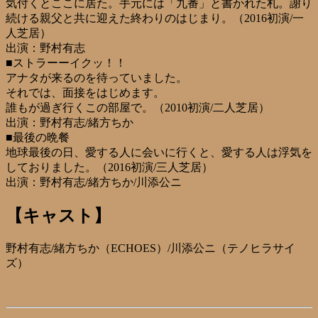
気付くとここに居た。手元には「九番」と書かれた札。謝り
続ける親父と共に迎えた終わりのはじまり。（2016初演/一
人芝居）
出演：野村有志
■ストラーーイクッ！！
アナタが来るのを待っていました。
それでは、面接をはじめます。
誰もが過ぎ行くこの部屋で。（2010初演/二人芝居）
出演：野村有志/緒方ちか
■最後の晩餐
地球最後の日、愛する人に会いに行くと、愛する人は浮気を
しておりました。（2016初演/三人芝居）
出演：野村有志/緒方ちか/川添公ニ
【キャスト】
野村有志/緒方ちか（ECHOES）/川添公ニ（テノヒラサイ
ズ）