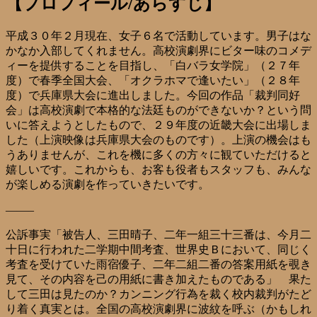
【プロフィール/あらすじ】
平成３０年２月現在、女子６名で活動しています。男子はな
かなか入部してくれません。高校演劇界にビター味のコメデ
ィーを提供することを目指し、「白バラ女学院」（２７年
度）で春季全国大会、「オクラホマで逢いたい」（２８年
度）で兵庫県大会に進出しました。今回の作品「裁判同好
会」は高校演劇で本格的な法廷ものができないか？という問
いに答えようとしたもので、２９年度の近畿大会に出場しま
した（上演映像は兵庫県大会のものです）。上演の機会はも
うありませんが、これを機に多くの方々に観ていただけると
嬉しいです。これからも、お客も役者もスタッフも、みんな
が楽しめる演劇を作っていきたいです。
——–
公訴事実「被告人、三田晴子、二年一組三十三番は、今月二
十日に行われた二学期中間考査、世界史Ｂにおいて、同じく
考査を受けていた雨宿優子、二年二組二番の答案用紙を覗き
見て、その内容を己の用紙に書き加えたものである」 果た
して三田は見たのか？カンニング行為を裁く校内裁判がたど
り着く真実とは。全国の高校演劇界に波紋を呼ぶ（かもしれ