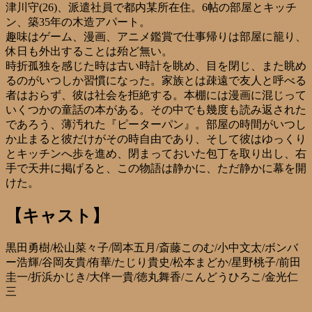
津川守(26)、派遣社員で都内某所在住。6帖の部屋とキッチ
ン、築35年の木造アパート。
趣味はゲーム、漫画、アニメ鑑賞で仕事帰りは部屋に籠り、
休日も外出することは殆ど無い。
時折孤独を感じた時は古い時計を眺め、目を閉じ、また眺め
るのがいつしか習慣になった。家族とは疎遠で友人と呼べる
者はおらず、彼は社会を拒絶する。本棚には漫画に混じって
いくつかの童話の本がある。その中でも幾度も読み返された
であろう、薄汚れた『ピーターパン』。部屋の時間がいつし
か止まると彼だけがその時自由であり、そして彼はゆっくり
とキッチンへ歩を進め、閉まっておいた包丁を取り出し、右
手で天井に掲げると、この物語は静かに、ただ静かに幕を開
けた。
【キャスト】
黒田勇樹/松山菜々子/岡本五月/斎藤このむ/小中文太/ボンバ
ー浩輝/谷岡友貴/侑華/たじり貴史/松本まどか/星野桃子/前田
圭一/折浜かじき/大伴一貴/徳丸舞香/こんどうひろこ/金光仁
三