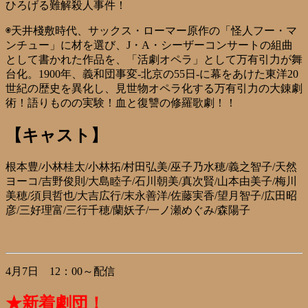
ひろげる難解殺人事件！
◉天井棧敷時代、サックス・ローマー原作の「怪人フー・マ
ンチュー」に材を選び、J・A・シーザーコンサートの組曲
として書かれた作品を、「活劇オペラ」として万有引力が舞
台化。1900年、義和団事変-北京の55日-に幕をあけた東洋20
世紀の歴史を異化し、見世物オペラ化する万有引力の大錬劇
術！語りものの実験！血と復讐の修羅歌劇！！
【キャスト】
根本豊/小林桂太/小林拓/村田弘美/巫子乃水穂/義之智子/天然
ヨーコ/吉野俊則/大島睦子/石川朝美/真次賢/山本由美子/梅川
美穂/須貝哲也/大吉広行/末永善洋/佐藤実香/望月智子/広田昭
彦/三好理富/三行千穂/蘭妖子/一ノ瀬めぐみ/森陽子
4月7日 12：00～配信
★新着劇団！