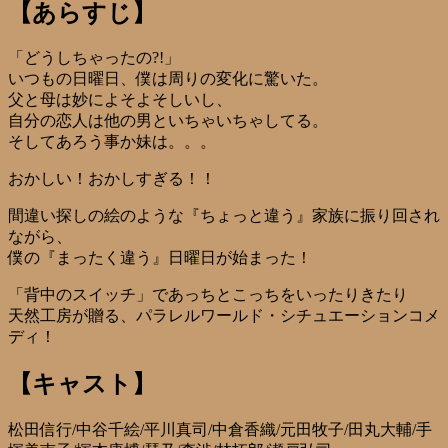
【あらすじ】
「どうしちゃったの?!」
いつもの日曜日、僕は周りの変化に驚いた。
父と母は妙によそよそしいし、
自分の恋人は他の男といちゃいちゃしてる。
そしてあろう事か妹は。。。
おかしい！おかしすぎる！！
間違い探しの絵のような『ちょっと違う』家族に振り回され
ながら、
僕の『まったく違う』日曜日が始まった！
「背中のスイッチ」であっちとこっちをいったりきたり
天然工房が贈る、パラレルワールド・シチュエーションコメ
ディ！
【キャスト】
松田信行/中谷千絵/平川真司/中倉香織/元田牧子/田丸大輔/手