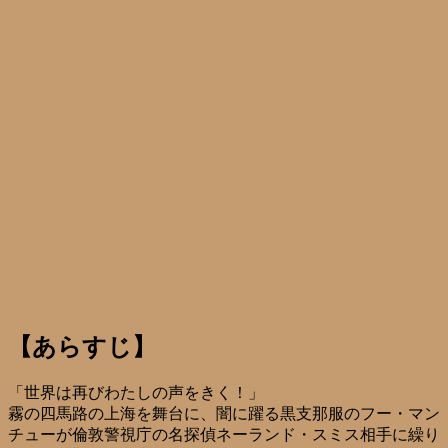
【あらすじ】
「世界は再びわたしの声をきく！」
霧の四馬路の上海を舞台に、闇に躍る黒支那服のフー・マン
チューが倫敦警視庁の名探偵ネーランド・スミス相手に繰り