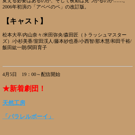
変える必要はあるのか、そして夜勤は見つかるのか……。
2006年初演の「アベベのベ」の改訂版。
【キャスト】
松本大卒/内山奈々/米田弥央/森田匠（トラッシュマスター
ズ）/小杉美香/室田渓人/藤本紗也香/小西智/那木慧/和田千裕/
飯田紘一朗/関田育子
4月5日 19：00～配信開始
★新着劇団！
天然工房
「パラレルボーイ」