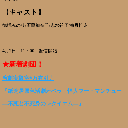
【キャスト】
徳橋みのり/斎藤加奈子/志水衿子/梅舟惟永
4月7日 11：00～配信開始
★新着劇団！
演劇実験室◉万有引力
「紙芝居原色活劇オペラ 怪人フー・マンチュー
―不死と不死身のレクイエム―」