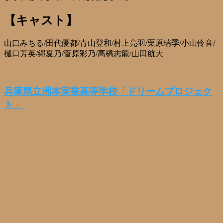
【キャスト】
山口みちる/田代優都/青山登和/村上亮羽/栗原瑞季/小山伶音/
樋口芳英/縄夏乃/菅原彩乃/髙橋志龍/山田航大
兵庫県立洲本実業高等学校「ドリームプロジェク
ト」