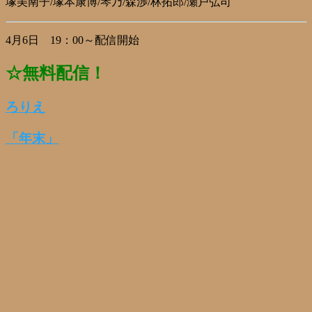
塚美南子/塚本康博/琴乃/森渉/林拓郎/瀬戸弘司
4月6日 19：00～配信開始
☆無料配信！
ろりえ
「年末」