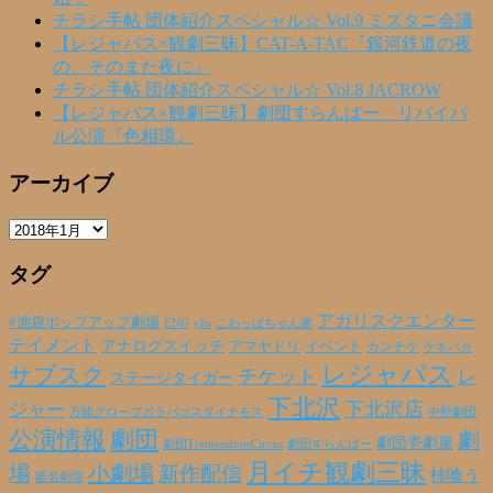
チラシ手帖 団体紹介スペシャル☆ Vol.9 ミズタニ会議
【レジャパス×観劇三昧】CAT-A-TAC『銀河鉄道の夜
の、そのまた夜に』
チラシ手帖 団体紹介スペシャル☆ Vol.8 JACROW
【レジャパス×観劇三昧】劇団すらんばー リバイバ
ル公演『色相環』
アーカイブ
ア
ー
タグ
カ
イ
ブ
アガリスクエンター
#池袋ポップアップ劇場
ENG
yhs
こわっぱちゃん家
テイメント
アナログスイッチ
アマヤドリ
イベント
カンチケ
ゲキバカ
レジャパス
サブスク
チケット
レ
ステージタイガー
下北沢
下北沢店
ジャー
万能グローブガラパゴスダイナモス
中野劇団
公演情報
劇団
劇
劇団壱劇屋
劇団TremendousCircus
劇団すらんばー
月イチ観劇三昧
場
小劇場
新作配信
柿喰う
匿名劇壇