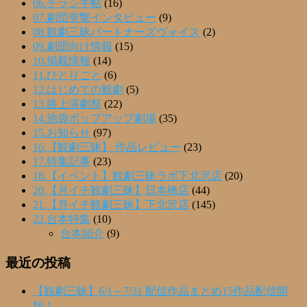
06.チラシ手帖
(16)
07.劇団突撃インタビュー
(9)
08.観劇三昧パートナーズヴォイス
(2)
09.劇団向け情報
(15)
10.掲載情報
(14)
11.ひとりごと
(6)
12.はじめての観劇
(5)
13.路上演劇祭
(22)
14.池袋ポップアップ劇場
(35)
15.お知らせ
(97)
16.【観劇三昧】 作品レビュー
(23)
17.特集記事
(23)
18.【イベント】観劇三昧ラボ下北沢店
(20)
20.【月イチ観劇三昧】日本橋店
(44)
21.【月イチ観劇三昧】下北沢店
(145)
22.台本特集
(10)
台本紹介
(9)
最近の投稿
【観劇三昧】6/1～7/31 配信作品まとめ15作品配信開
始！