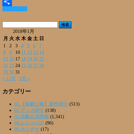
Email
Read More »
共
有
検
索:
2018年1月
月
火
水
木
金
土
日
1
2
3
4
5
6
7
8
9
10
11
12
13
14
15
16
17
18
19
20
21
22
23
24
25
26
27
28
29
30
31
« 12月
2月 »
カテゴリー
01.【観劇三昧】新作紹介
(513)
02.グッズ紹介
(138)
03.演劇公演情報
(1,341)
04.レジャパス
(96)
05.カンチケ
(17)