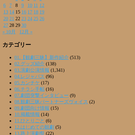
6
7
8
9
10
11
12
13
14
15
16
17
18
19
20
21
22
23
24
25
26
27
28
29
30
« 10月
12月 »
カテゴリー
01.【観劇三昧】新作紹介
(513)
02.グッズ紹介
(138)
03.演劇公演情報
(1,341)
04.レジャパス
(96)
05.カンチケ
(17)
06.チラシ手帖
(16)
07.劇団突撃インタビュー
(9)
08.観劇三昧パートナーズヴォイス
(2)
09.劇団向け情報
(15)
10.掲載情報
(14)
11.ひとりごと
(6)
12.はじめての観劇
(5)
13.路上演劇祭
(22)