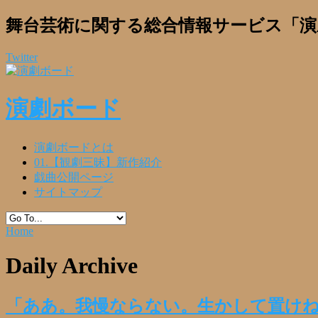
舞台芸術に関する総合情報サービス「演
Twitter
演劇ボード
演劇ボードとは
01.【観劇三昧】新作紹介
戯曲公開ページ
サイトマップ
Home
Daily Archive
「ああ。我慢ならない。生かして置け