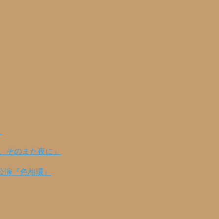
！
の、そのまた夜に』
公演『色相環』