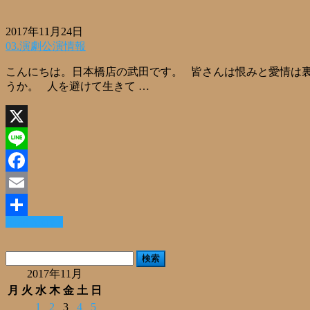
2017年11月24日
03.演劇公演情報
こんにちは。日本橋店の武田です。 皆さんは恨みと愛情は裏
うか。 人を避けて生きて …
X
Line
Facebook
Email
Read More »
共
有
検
索:
2017年11月
月
火
水
木
金
土
日
1
2
3
4
5