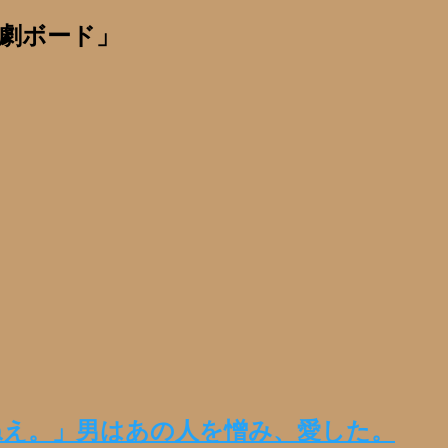
劇ボード」
ねえ。」男はあの人を憎み、愛した。