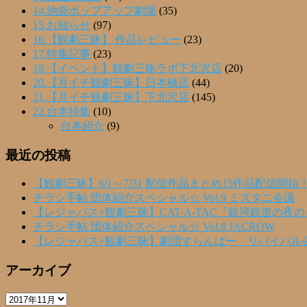
14.池袋ポップアップ劇場
(35)
15.お知らせ
(97)
16.【観劇三昧】 作品レビュー
(23)
17.特集記事
(23)
18.【イベント】観劇三昧ラボ下北沢店
(20)
20.【月イチ観劇三昧】日本橋店
(44)
21.【月イチ観劇三昧】下北沢店
(145)
22.台本特集
(10)
台本紹介
(9)
最近の投稿
【観劇三昧】6/1～7/31 配信作品まとめ15作品配信開始
チラシ手帖 団体紹介スペシャル☆ Vol.9 ミズタニ会議
【レジャパス×観劇三昧】CAT-A-TAC『銀河鉄道の夜
チラシ手帖 団体紹介スペシャル☆ Vol.8 JACROW
【レジャパス×観劇三昧】劇団すらんばー リバイバル
アーカイブ
ア