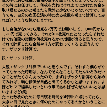
世の中のある程度の相場の基準が生まれてしまってるので。
その時にお任せして、何枚を売ればそれまでにかけたお金を
取り返せるのかと考えたら意外と少ないじゃないですか。言
うても。自分の次回公演の時に売る枚数を考えて計算してみ
ればいいような気がしますね。
もし自信がないなら定点を2万円でお願いして、1,000円から
1,500円で売ってみる。それが100枚売れたとなったらそれだ
けでお値段の指標や何枚売れるかの指標が出ると思うので、
それで計算したら全然やり方が変わってくる と思うんで
す。ザックリ計算で。
観：ザックリ計算。
大熊：ザックリ計算でいいと思うんです。それすら僕らがや
ってなかった時期は、なんでそんなことしてたんやろみたい
なことがたくさんあったので、まずはザックリ計算から始め
てみれば、頼む価値が自然と出てくるかなと思いますね。よ
ほどヒマで編集したいという事であればぜんぜんいいとは思
いますけど(笑)
たった数枚のために毎日寝る時間を3時間づつ削ってたら、
大きい目で見たときに何のためにやってるのかということに
なると思うので。