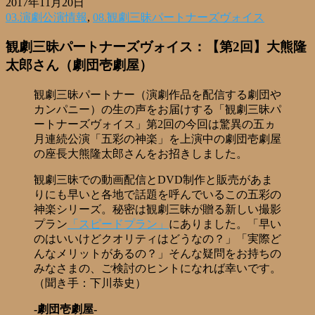
2017年11月20日
03.演劇公演情報
,
08.観劇三昧パートナーズヴォイス
観劇三昧パートナーズヴォイス：【第2回】大熊隆
太郎さん（劇団壱劇屋）
観劇三昧パートナー（演劇作品を配信する劇団や
カンパニー）の生の声をお届けする「観劇三昧パ
ートナーズヴォイス」第2回の今回は驚異の五ヵ
月連続公演「五彩の神楽」を上演中の劇団壱劇屋
の座長大熊隆太郎さんをお招きしました。
観劇三昧での動画配信とDVD制作と販売があま
りにも早いと各地で話題を呼んでいるこの五彩の
神楽シリーズ。秘密は観劇三昧が贈る新しい撮影
プラン
「スピードプラン」
にありました。「早い
のはいいけどクオリティはどうなの？」「実際ど
んなメリットがあるの？」そんな疑問をお持ちの
みなさまの、ご検討のヒントになれば幸いです。
（聞き手：下川恭史）
-劇団壱劇屋-