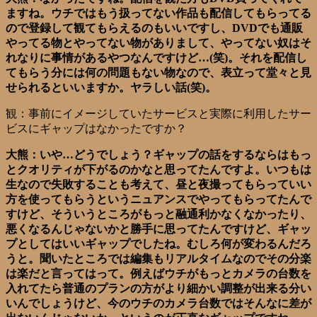
ますね。ウチではもう扱ってない作品も配信してもらってる
ので登録して観てもらえるのもいいですし、DVDでも通販
やってる物とやってない物がありまして、やってない奴はそ
れなりに事情があるやつなんですけど…(笑)。それを配信し
てもらう分には何の問題もない物なので、表立って堂々と見
せられるといいますか。ヤラしい話(笑)。
観：事前にイメージしていたサービスと実際に利用したサー
ビスにギャップはなかったですか？
大熊：いや…どうでしょう？ギャップの話をするならはもっ
とクオリティが下がるのかなと思ってたんですよ。いつもは
生なので失敗することも考えて、昼と夜撮ってもらっていい
方を使ってもらうというニュアンスでやってもらってたんで
すけど、そういうところがもっと融通利かなくなかったり、
悪くなるんじゃないかと勝手に思ってたんですけど、ギャッ
プとしてはいいギャップでしたね。むしろ何が変わるんだろ
うと。聞いたところでは編集もリアルタイムなのでその分楽
は楽だと言ってはって。例えばウチがもっとカメラの台数を
入れてたら普通のプランの方がより細かい調整が出来る分い
いんでしょうけど、今のウチのカメラ台数ではそんなに差が