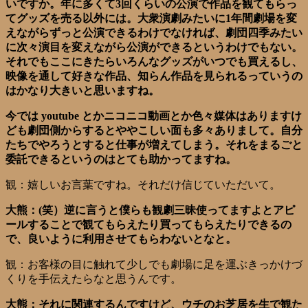
いですか。年に多くて3回くらいの公演で作品を観てもらっ
てグッズを売る以外には。大衆演劇みたいに1年間劇場を変
えながらずっと公演できるわけでなければ、劇団四季みたい
に次々演目を変えながら公演ができるというわけでもない。
それでもここにきたらいろんなグッズがいつでも買えるし、
映像を通して好きな作品、知らん作品を見られるっていうの
はかなり大きいと思いますね。
今では youtube とかニコニコ動画とか色々媒体はありますけ
ども劇団側からするとややこしい面も多々ありまして。自分
たちでやろうとすると仕事が増えてしまう。それをまるごと
委託できるというのはとても助かってますね。
観：嬉しいお言葉ですね。それだけ信じていただいて。
大熊：(笑）逆に言うと僕らも観劇三昧使ってますよとアピ
ールすることで観てもらえたり買ってもらえたりできるの
で、良いように利用させてもらわないとなと。
観：お客様の目に触れて少しでも劇場に足を運ぶきっかけづ
くりを手伝えたらなと思うんです。
大熊：それに関連するんですけど、ウチのお芝居を生で観た