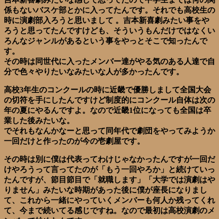
係もないバスケ部とかに入ってたんです。それでも高校生の
時に演劇部入ろうと思いまして 。吉本新喜劇みたい事をや
ろうと思ってたんですけども、そういうもんだけではなくい
ろんなジャンルがあるという事をやっとそこで知ったんで
す。
その時は同世代に入ったメンバー達がやる気のある人達で自
分で色々やりたいなみたいな人が多かったんです。
高校3年生のコンクールの時に近畿で優勝しまして全国大会
の切符を手にしたんですけど制度的にコンクール自体は次の
年の夏にやるんですよ。なので近畿1位になっても全国は卒
業した後みたいな。
でそれもなんかなーと思って同年代で劇団をやってみようか
一回だけと作ったのが今の壱劇屋です。
その時は別に僕は代表ってわけじゃなかったんですが一回だ
けやろうって言ってたのが「もう一回やろか」と続けていっ
たんですが、節目節目で「就職します」「大学では演劇はや
りません」みたいな時期があった後に僕が座長になりまし
て、これから一緒にやっていくメンバーも何人か残ってくれ
て、今まで続いてる感じですね。なので最初は高校演劇のメ