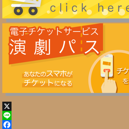
X
Line