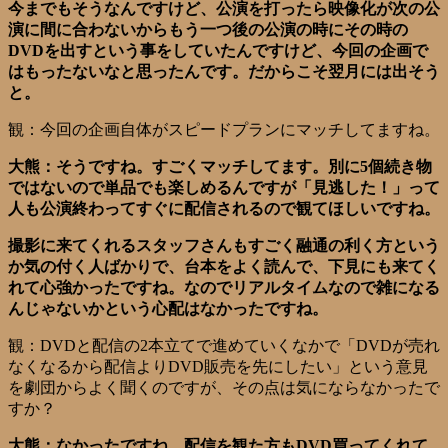
今までもそうなんですけど、公演を打ったら映像化が次の公
演に間に合わないからもう一つ後の公演の時にその時の
DVDを出すという事をしていたんですけど、今回の企画で
はもったないなと思ったんです。だからこそ翌月には出そう
と。
観：今回の企画自体がスピードプランにマッチしてますね。
大熊：そうですね。すごくマッチしてます。別に5個続き物
ではないので単品でも楽しめるんですが「見逃した！」って
人も公演終わってすぐに配信されるので観てほしいですね。
撮影に来てくれるスタッフさんもすごく融通の利く方という
か気の付く人ばかりで、台本をよく読んで、下見にも来てく
れて心強かったですね。なのでリアルタイムなので雑になる
んじゃないかという心配はなかったですね。
観：DVDと配信の2本立てで進めていくなかで「DVDが売れ
なくなるから配信よりDVD販売を先にしたい」という意見
を劇団からよく聞くのですが、その点は気にならなかったで
すか？
大熊：なかったですね。配信を観た方もDVD買ってくれて