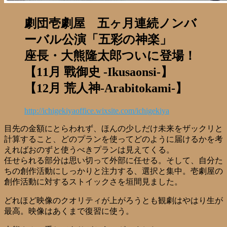
劇団壱劇屋 五ヶ月連続ノンバ
ーバル公演「五彩の神楽」
座長・大熊隆太郎ついに登場！
【11月 戰御史 -Ikusaonsi-】
【12月 荒人神-Arabitokami-】
http://ichigekiyaoffice.wixsite.com/ichigekiya
目先の金額にとらわれず、ほんの少しだけ未来をザックリと
計算すること、どのプランを使ってどのように届けるかを考
えればおのずと使うべきプランは見えてくる。
任せられる部分は思い切って外部に任せる。そして、自分た
ちの創作活動にしっかりと注力する、選択と集中。壱劇屋の
創作活動に対するストイックさを垣間見ました。
どれほど映像のクオリティが上がろうとも観劇はやはり生が
最高。映像はあくまで復習に使う。