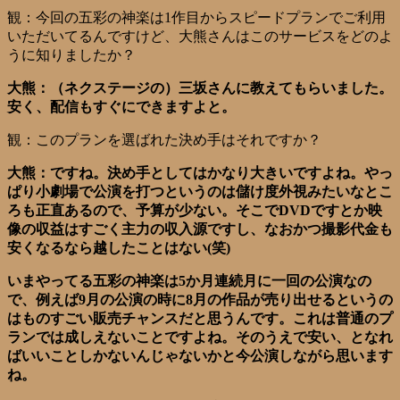
観：今回の五彩の神楽は1作目からスピードプランでご利用
いただいてるんですけど、大熊さんはこのサービスをどのよ
うに知りましたか？
大熊：（ネクステージの）三坂さんに教えてもらいました。
安く、配信もすぐにできますよと。
観：このプランを選ばれた決め手はそれですか？
大熊：ですね。決め手としてはかなり大きいですよね。やっ
ぱり小劇場で公演を打つというのは儲け度外視みたいなとこ
ろも正直あるので、予算が少ない。そこでDVDですとか映
像の収益はすごく主力の収入源ですし、なおかつ撮影代金も
安くなるなら越したことはない(笑)
いまやってる五彩の神楽は5か月連続月に一回の公演なの
で、例えば9月の公演の時に8月の作品が売り出せるというの
はものすごい販売チャンスだと思うんです。これは普通のプ
ランでは成しえないことですよね。そのうえで安い、となれ
ばいいことしかないんじゃないかと今公演しながら思います
ね。