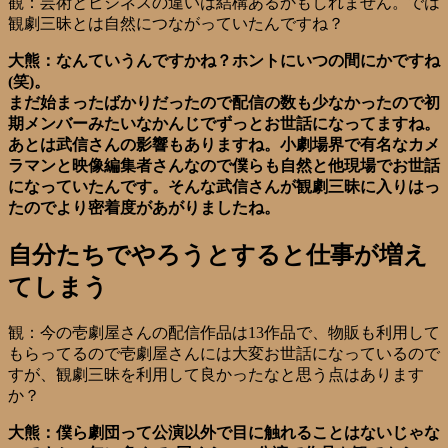
観：芸術とビジネスの違いは結構あるかもしれません。では
観劇三昧とは自然につながっていたんですね？
大熊：なんていうんですかね？ホントにいつの間にかですね
(笑)。
まだ始まったばかりだったので配信の数も少なかったので初
期メンバーみたいなかんじでずっとお世話になってますね。
あとは武信さんの影響もありますね。小劇場界で有名なカメ
ラマンと映像編集者さんなので僕らも自然と他現場でお世話
になっていたんです。そんな武信さんが観劇三昧に入りはっ
たのでより密着度があがりましたね。
自分たちでやろうとすると仕事が増え
てしまう
観：今の壱劇屋さんの配信作品は13作品で、物販も利用して
もらってるので壱劇屋さんには大変お世話になっているので
すが、観劇三昧を利用して良かったなと思う点はあります
か？
大熊：僕ら劇団って公演以外で目に触れることはないじゃな