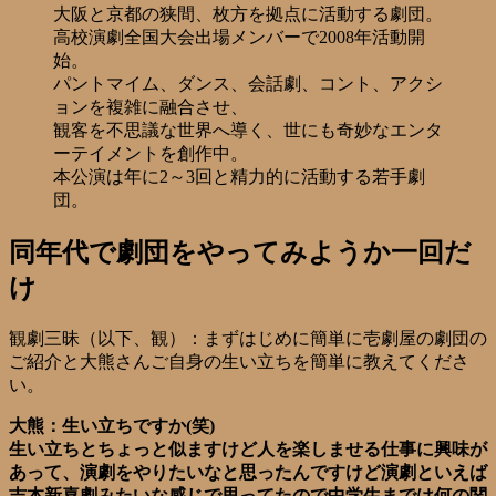
大阪と京都の狭間、枚方を拠点に活動する劇団。
高校演劇全国大会出場メンバーで2008年活動開
始。
パントマイム、ダンス、会話劇、コント、アクシ
ョンを複雑に融合させ、
観客を不思議な世界へ導く、世にも奇妙なエンタ
ーテイメントを創作中。
本公演は年に2～3回と精力的に活動する若手劇
団。
同年代で劇団をやってみようか一回だ
け
観劇三昧（以下、観）：まずはじめに簡単に壱劇屋の劇団の
ご紹介と大熊さんご自身の生い立ちを簡単に教えてくださ
い。
大熊：生い立ちですか(笑)
生い立ちとちょっと似ますけど人を楽しませる仕事に興味が
あって、演劇をやりたいなと思ったんですけど演劇といえば
吉本新喜劇みたいな感じで思ってたので中学生までは何の関