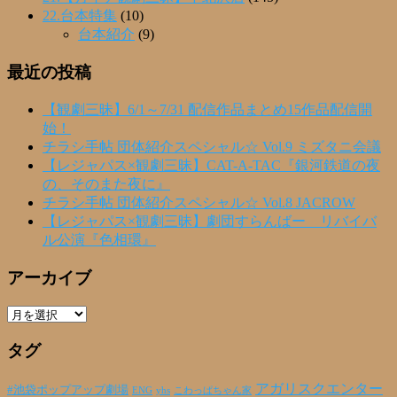
22.台本特集
(10)
台本紹介
(9)
最近の投稿
【観劇三昧】6/1～7/31 配信作品まとめ15作品配信開
始！
チラシ手帖 団体紹介スペシャル☆ Vol.9 ミズタニ会議
【レジャパス×観劇三昧】CAT-A-TAC『銀河鉄道の夜
の、そのまた夜に』
チラシ手帖 団体紹介スペシャル☆ Vol.8 JACROW
【レジャパス×観劇三昧】劇団すらんばー リバイバ
ル公演『色相環』
アーカイブ
ア
ー
タグ
カ
イ
ブ
アガリスクエンター
#池袋ポップアップ劇場
ENG
yhs
こわっぱちゃん家