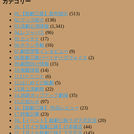
カテゴリー
01.【観劇三昧】新作紹介
(513)
02.グッズ紹介
(138)
03.演劇公演情報
(1,341)
04.レジャパス
(96)
05.カンチケ
(17)
06.チラシ手帖
(16)
07.劇団突撃インタビュー
(9)
08.観劇三昧パートナーズヴォイス
(2)
09.劇団向け情報
(15)
10.掲載情報
(14)
11.ひとりごと
(6)
12.はじめての観劇
(5)
13.路上演劇祭
(22)
14.池袋ポップアップ劇場
(35)
15.お知らせ
(97)
16.【観劇三昧】 作品レビュー
(23)
17.特集記事
(23)
18.【イベント】観劇三昧ラボ下北沢店
(20)
20.【月イチ観劇三昧】日本橋店
(44)
21.【月イチ観劇三昧】下北沢店
(145)