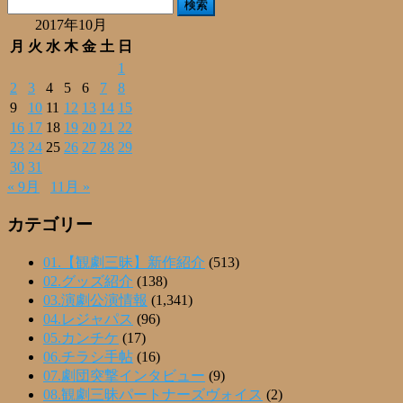
検
索:
2017年10月
月
火
水
木
金
土
日
1
2
3
4
5
6
7
8
9
10
11
12
13
14
15
16
17
18
19
20
21
22
23
24
25
26
27
28
29
30
31
« 9月
11月 »
カテゴリー
01.【観劇三昧】新作紹介
(513)
02.グッズ紹介
(138)
03.演劇公演情報
(1,341)
04.レジャパス
(96)
05.カンチケ
(17)
06.チラシ手帖
(16)
07.劇団突撃インタビュー
(9)
08.観劇三昧パートナーズヴォイス
(2)