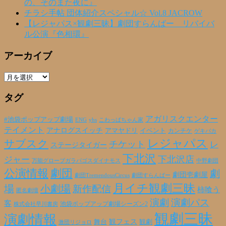
の、そのまた夜に』
チラシ手帖 団体紹介スペシャル☆ Vol.8 JACROW
【レジャパス×観劇三昧】劇団すらんばー リバイバ
ル公演『色相環』
アーカイブ
ア
ー
タグ
カ
イ
ブ
アガリスクエンター
#池袋ポップアップ劇場
ENG
yhs
こわっぱちゃん家
テイメント
アナログスイッチ
アマヤドリ
イベント
カンチケ
ゲキバカ
レジャパス
サブスク
チケット
レ
ステージタイガー
下北沢
下北沢店
ジャー
万能グローブガラパゴスダイナモス
中野劇団
公演情報
劇団
劇
劇団壱劇屋
劇団TremendousCircus
劇団すらんばー
月イチ観劇三昧
場
小劇場
新作配信
柿喰う
匿名劇壇
演劇
演劇パス
客
池袋ポップアップ劇場シーズン2
株式会社早川書房
観劇三昧
演劇情報
観フェス
観劇
舞台
激団リジョロ