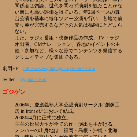
関係者は勿論、世代を問わず演劇を観たことがな
い層にも高い評価を得ている。年2回ペースの舞
台公演を基本に毎年ツアー公演を行い、各地で前
売り券が完売するなどその人気は福岡にとどまら
ない。
また、ラジオ番組・映像作品の作成、TV・ラジ
オ出演、CMナレーション、各地のイベントの主
催・参加など、様々な形でコンテンツを発信する
クリエイティブな集団である。
劇団HP
http://www.galapagos-dynamos.com/
twitter
@galapa_kun
ゴジゲン
2006年、慶應義塾大学公認演劇サークル“創像工
房 in front of.”において結成。
2008年4月に正式に独立。
主宰の松居大悟が全ての作・演出を手がける。
メンバーの出身地は、福岡・島根・沖縄・北海
道・岐阜・富山となぜか地方に偏っている。