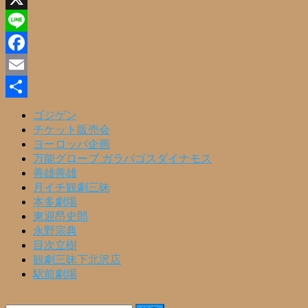
X
Line
Facebook
Email
共
ゴジゲン
チケット販売会
有
ヨーロッパ企画
万能グローブ ガラパゴスダイナモス
善雄善雄
月イチ観劇三昧
本多劇場
東迎昂史郎
永野宗典
目次立樹
観劇三昧下北沢店
駅前劇場