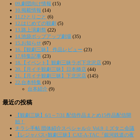
09.劇団向け情報
(15)
10.掲載情報
(14)
11.ひとりごと
(6)
12.はじめての観劇
(5)
13.路上演劇祭
(22)
14.池袋ポップアップ劇場
(35)
15.お知らせ
(97)
16.【観劇三昧】 作品レビュー
(23)
17.特集記事
(23)
18.【イベント】観劇三昧ラボ下北沢店
(20)
20.【月イチ観劇三昧】日本橋店
(44)
21.【月イチ観劇三昧】下北沢店
(145)
22.台本特集
(10)
台本紹介
(9)
最近の投稿
【観劇三昧】6/1～7/31 配信作品まとめ15作品配信開
始！
チラシ手帖 団体紹介スペシャル☆ Vol.9 ミズタニ会議
【レジャパス×観劇三昧】CAT-A-TAC『銀河鉄道の夜