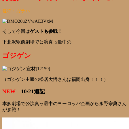
愛称：ガラパ
そして今回は
ゲストも参戦！
下北沢駅前劇場で公演真っ最中の
ゴジゲン
（ゴジゲン主宰の松居大悟さんは福岡出身！！！）
NEW
10/21追記
本多劇場で公演真っ最中のヨーロッパ企画から永野宗典さん
が参戦！