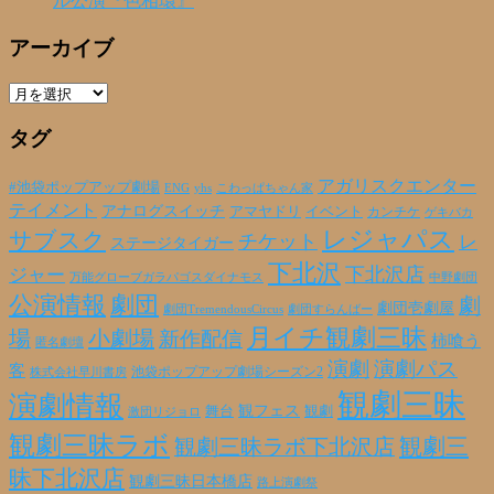
ル公演『色相環』
アーカイブ
ア
ー
タグ
カ
イ
ブ
アガリスクエンター
#池袋ポップアップ劇場
ENG
yhs
こわっぱちゃん家
テイメント
アナログスイッチ
アマヤドリ
イベント
カンチケ
ゲキバカ
レジャパス
サブスク
チケット
レ
ステージタイガー
下北沢
下北沢店
ジャー
万能グローブガラパゴスダイナモス
中野劇団
公演情報
劇団
劇
劇団壱劇屋
劇団TremendousCircus
劇団すらんばー
月イチ観劇三昧
場
小劇場
新作配信
柿喰う
匿名劇壇
演劇
演劇パス
客
池袋ポップアップ劇場シーズン2
株式会社早川書房
観劇三昧
演劇情報
観フェス
観劇
舞台
激団リジョロ
観劇三昧ラボ
観劇三昧ラボ下北沢店
観劇三
昧下北沢店
観劇三昧日本橋店
路上演劇祭