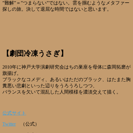
”難解”＝”つまらない”ではない。雲を掴むようなメタファー
探しの旅。決して退屈な時間ではないと思います。
【劇団冷凍うさぎ】
2010年に神戸大学演劇研究会はちの巣座を母体に森岡拓磨が
旗揚げ。
ブラックなコメディ、あるいはただのブラック、はたまた胸
糞悪い悲劇といった辺りをうろうろしつつ、
バランスを欠いて混乱した人間模様を濃淡交えて描く。
公式サイト
Twitter
（公式）