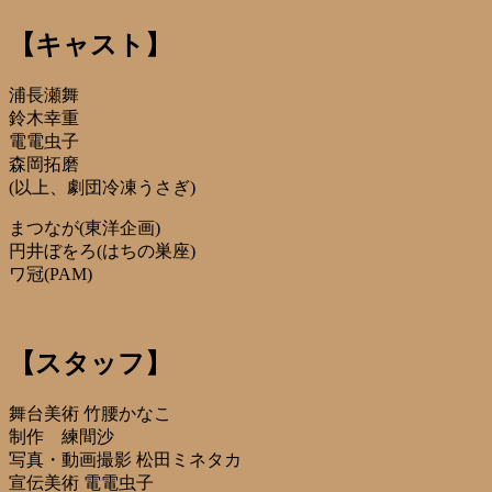
【キャスト】
浦長瀬舞
鈴木幸重
電電虫子
森岡拓磨
(以上、劇団冷凍うさぎ)
まつなが(東洋企画)
円井ぼをろ(はちの巣座)
ワ冠(PAM)
【スタッフ】
舞台美術 竹腰かなこ
制作 練間沙
写真・動画撮影 松田ミネタカ
宣伝美術 電電虫子