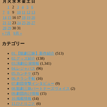
月
火
水
木
金
土
日
1
2
3
4
5
6
7
8
9
10
11
12
13
14
15
16
17
18
19
20
21
22
23
24
25
26
27
28
29
30
31
« 7月
9月 »
カテゴリー
01.【観劇三昧】新作紹介
(513)
02.グッズ紹介
(138)
03.演劇公演情報
(1,341)
04.レジャパス
(96)
05.カンチケ
(17)
06.チラシ手帖
(16)
07.劇団突撃インタビュー
(9)
08.観劇三昧パートナーズヴォイス
(2)
09.劇団向け情報
(15)
10.掲載情報
(14)
11.ひとりごと
(6)