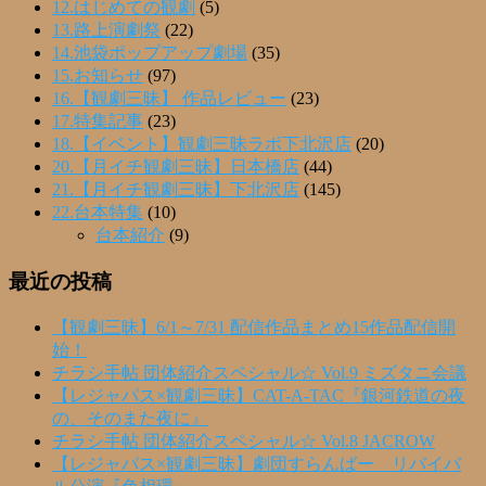
12.はじめての観劇
(5)
13.路上演劇祭
(22)
14.池袋ポップアップ劇場
(35)
15.お知らせ
(97)
16.【観劇三昧】 作品レビュー
(23)
17.特集記事
(23)
18.【イベント】観劇三昧ラボ下北沢店
(20)
20.【月イチ観劇三昧】日本橋店
(44)
21.【月イチ観劇三昧】下北沢店
(145)
22.台本特集
(10)
台本紹介
(9)
最近の投稿
【観劇三昧】6/1～7/31 配信作品まとめ15作品配信開
始！
チラシ手帖 団体紹介スペシャル☆ Vol.9 ミズタニ会議
【レジャパス×観劇三昧】CAT-A-TAC『銀河鉄道の夜
の、そのまた夜に』
チラシ手帖 団体紹介スペシャル☆ Vol.8 JACROW
【レジャパス×観劇三昧】劇団すらんばー リバイバ