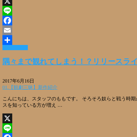
X
Line
Facebook
Email
Read More »
共
有
隅々まで観れてしまう！？リリースラ
2017年6月16日
01.【観劇三昧】新作紹介
こんにちは、スタッフのももです。 そろそろ奴らと戦う時期
スを知っている方が増え …
X