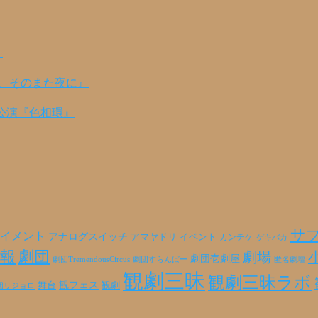
！
の、そのまた夜に』
公演『色相環』
サ
イメント
アナログスイッチ
アマヤドリ
イベント
カンチケ
ゲキバカ
報
劇団
劇場
劇団壱劇屋
劇団TremendousCircus
劇団すらんばー
匿名劇壇
観劇三昧
観劇三昧ラボ
観フェス
観劇
舞台
団リジョロ