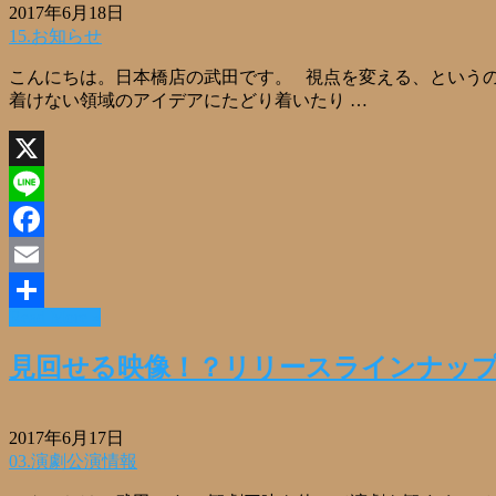
2017年6月18日
15.お知らせ
こんにちは。日本橋店の武田です。 視点を変える、という
着けない領域のアイデアにたどり着いたり …
X
Line
Facebook
Email
Read More »
共
有
見回せる映像！？リリースラインナップ
2017年6月17日
03.演劇公演情報