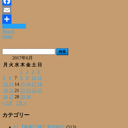
Line
Facebook
Email
Read More »
共
Newer
Older
有
検
索:
2017年6月
月
火
水
木
金
土
日
1
2
3
4
5
6
7
8
9
10
11
12
13
14
15
16
17
18
19
20
21
22
23
24
25
26
27
28
29
30
« 5月
7月 »
カテゴリー
01.【観劇三昧】新作紹介
(513)