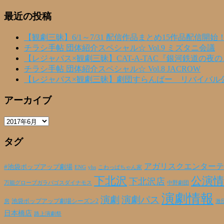
最近の投稿
【観劇三昧】6/1～7/31 配信作品まとめ15作品配信開始
チラシ手帖 団体紹介スペシャル☆ Vol.9 ミズタニ会議
【レジャパス×観劇三昧】CAT-A-TAC『銀河鉄道の夜
チラシ手帖 団体紹介スペシャル☆ Vol.8 JACROW
【レジャパス×観劇三昧】劇団すらんばー リバイバル
アーカイブ
ア
ー
タグ
カ
イ
ブ
アガリスクエンターテ
#池袋ポップアップ劇場
ENG
yhs
こわっぱちゃん家
下北沢
公演情
下北沢店
万能グローブガラパゴスダイナモス
中野劇団
演劇情報
演劇
演劇パス
池袋ポップアップ劇場シーズン2
激
房
日本橋店
路上演劇祭