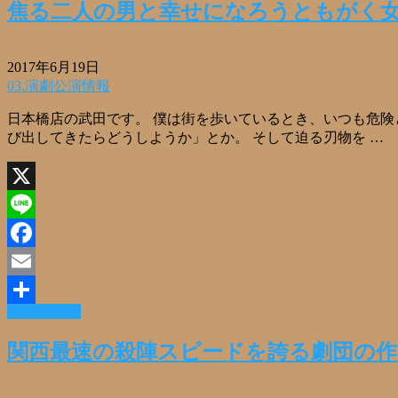
焦る二人の男と幸せになろうともがく
2017年6月19日
03.演劇公演情報
日本橋店の武田です。 僕は街を歩いているとき、いつも危険
び出してきたらどうしようか」とか。 そして迫る刃物を …
X
Line
Facebook
Email
Read More »
共
有
関西最速の殺陣スピードを誇る劇団の作