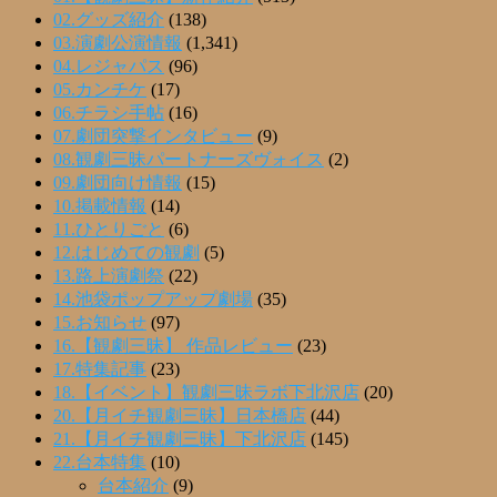
02.グッズ紹介
(138)
03.演劇公演情報
(1,341)
04.レジャパス
(96)
05.カンチケ
(17)
06.チラシ手帖
(16)
07.劇団突撃インタビュー
(9)
08.観劇三昧パートナーズヴォイス
(2)
09.劇団向け情報
(15)
10.掲載情報
(14)
11.ひとりごと
(6)
12.はじめての観劇
(5)
13.路上演劇祭
(22)
14.池袋ポップアップ劇場
(35)
15.お知らせ
(97)
16.【観劇三昧】 作品レビュー
(23)
17.特集記事
(23)
18.【イベント】観劇三昧ラボ下北沢店
(20)
20.【月イチ観劇三昧】日本橋店
(44)
21.【月イチ観劇三昧】下北沢店
(145)
22.台本特集
(10)
台本紹介
(9)