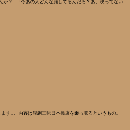
んか？ 「今あの人どんな顔してるんだろ？あ、映ってない
します… 内容は観劇三昧日本橋店を乗っ取るというもの。