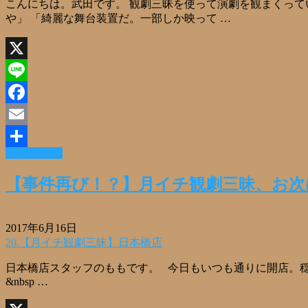
こんにちは。武田です。 観劇三昧を使って演劇を観まくっ
や」 「綺麗な舞台装置だ。一部しか映って …
X
Line
Facebook
Email
Read More »
共
有
【事件再び！？】月イチ観劇三昧、お次
2017年6月16日
20.【月イチ観劇三昧】日本橋店
日本橋店スタッフのももです。 今日もいつも通りに開店。穏
&nbsp …