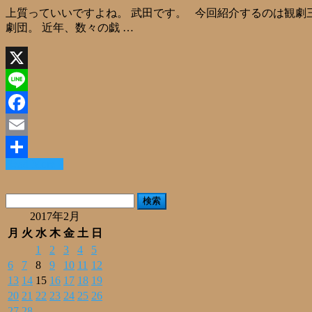
上質っていいですよね。 武田です。 今回紹介するのは観劇
劇団。 近年、数々の戯 …
X
Line
Facebook
Email
Read More »
共
有
検
索:
2017年2月
月
火
水
木
金
土
日
1
2
3
4
5
6
7
8
9
10
11
12
13
14
15
16
17
18
19
20
21
22
23
24
25
26
27
28