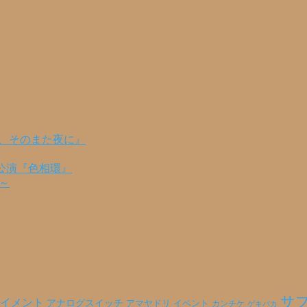
の、そのまた夜に』
公演『色相環』
編～
サ
イメント
アナログスイッチ
アマヤドリ
イベント
カンチケ
ゲキバカ