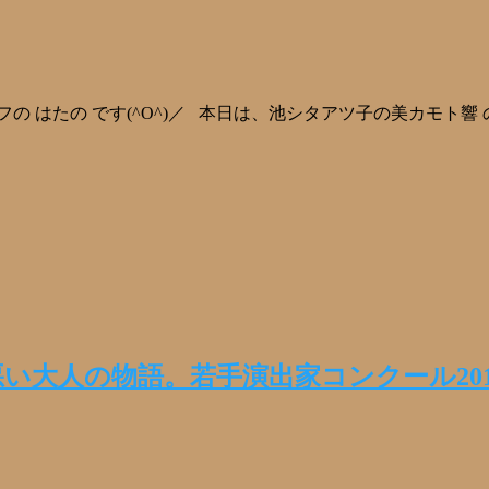
の はたの です(^O^)／ 本日は、池シタアツ子の美カモト響
い大人の物語。若手演出家コンクール20