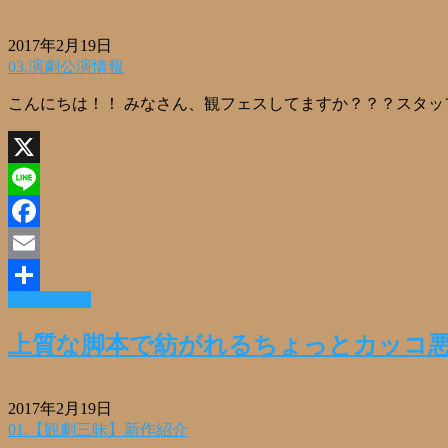
2017年2月19日
03.演劇公演情報
こんにちは！！ みなさん、観フェスしてますか？？？スタッフ
X
Line
Facebook
Email
Read More »
共
有
上質な脚本で紡がれるちょっとカッコ悪
2017年2月19日
01.【観劇三昧】新作紹介