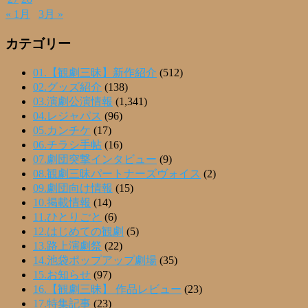
« 1月
3月 »
カテゴリー
01.【観劇三昧】新作紹介
(512)
02.グッズ紹介
(138)
03.演劇公演情報
(1,341)
04.レジャパス
(96)
05.カンチケ
(17)
06.チラシ手帖
(16)
07.劇団突撃インタビュー
(9)
08.観劇三昧パートナーズヴォイス
(2)
09.劇団向け情報
(15)
10.掲載情報
(14)
11.ひとりごと
(6)
12.はじめての観劇
(5)
13.路上演劇祭
(22)
14.池袋ポップアップ劇場
(35)
15.お知らせ
(97)
16.【観劇三昧】 作品レビュー
(23)
17.特集記事
(23)