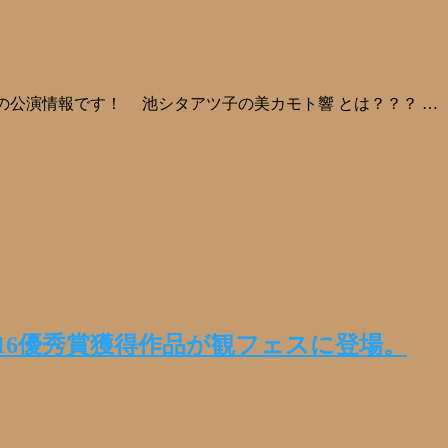
 の公演情報です！ 池シタアツ子の美カモト響 とは？？？ …
16優秀賞獲得作品が観フェスに登場。