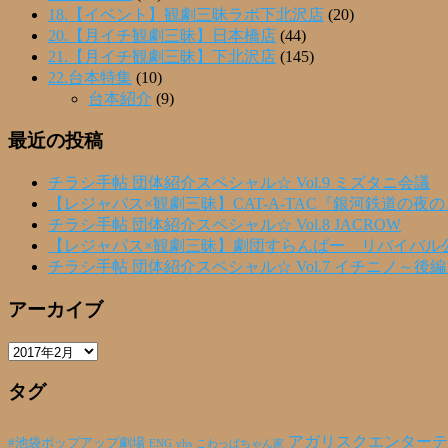
18.【イベント】観劇三昧ラボ下北沢店
(20)
20.【月イチ観劇三昧】日本橋店
(44)
21.【月イチ観劇三昧】下北沢店
(145)
22.台本特集
(10)
台本紹介
(9)
最近の投稿
チラシ手帖 団体紹介スペシャル☆ Vol.9 ミズタニ会議
【レジャパス×観劇三昧】CAT-A-TAC『銀河鉄道の夜
チラシ手帖 団体紹介スペシャル☆ Vol.8 JACROW
【レジャパス×観劇三昧】劇団すらんばー リバイバル
チラシ手帖 団体紹介スペシャル☆ Vol.7 イチニノ～後
アーカイブ
ア
ー
タグ
カ
イ
ブ
アガリスクエンターテ
#池袋ポップアップ劇場
ENG
yhs
こわっぱちゃん家