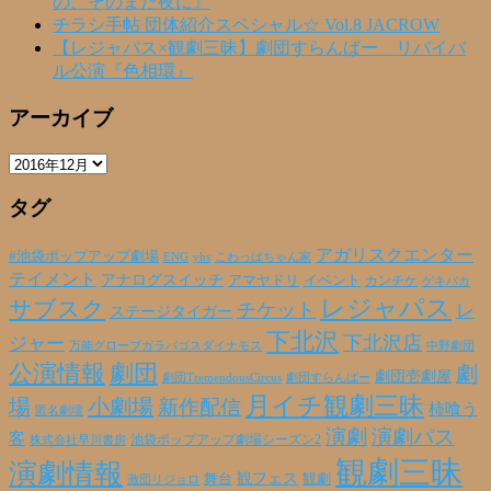
の、そのまた夜に』
チラシ手帖 団体紹介スペシャル☆ Vol.8 JACROW
【レジャパス×観劇三昧】劇団すらんばー リバイバ
ル公演『色相環』
アーカイブ
ア
ー
タグ
カ
イ
ブ
アガリスクエンター
#池袋ポップアップ劇場
ENG
yhs
こわっぱちゃん家
テイメント
アナログスイッチ
アマヤドリ
イベント
カンチケ
ゲキバカ
レジャパス
サブスク
チケット
レ
ステージタイガー
下北沢
下北沢店
ジャー
万能グローブガラパゴスダイナモス
中野劇団
公演情報
劇団
劇
劇団壱劇屋
劇団TremendousCircus
劇団すらんばー
月イチ観劇三昧
場
小劇場
新作配信
柿喰う
匿名劇壇
演劇
演劇パス
客
池袋ポップアップ劇場シーズン2
株式会社早川書房
観劇三昧
演劇情報
観フェス
観劇
舞台
激団リジョロ