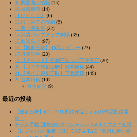
09.劇団向け情報
(15)
10.掲載情報
(14)
11.ひとりごと
(6)
12.はじめての観劇
(5)
13.路上演劇祭
(22)
14.池袋ポップアップ劇場
(35)
15.お知らせ
(97)
16.【観劇三昧】 作品レビュー
(23)
17.特集記事
(23)
18.【イベント】観劇三昧ラボ下北沢店
(20)
20.【月イチ観劇三昧】日本橋店
(44)
21.【月イチ観劇三昧】下北沢店
(145)
22.台本特集
(10)
台本紹介
(9)
最近の投稿
【観劇三昧】6/1～7/31 配信作品まとめ15作品配信開
始！
チラシ手帖 団体紹介スペシャル☆ Vol.9 ミズタニ会議
【レジャパス×観劇三昧】CAT-A-TAC『銀河鉄道の夜