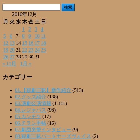
有
検
索:
2016年12月
月
火
水
木
金
土
日
1
2
3
4
5
6
7
8
9
10
11
12
13
14
15
16
17
18
19
20
21
22
23
24
25
26
27
28
29
30
31
« 11月
1月 »
カテゴリー
01.【観劇三昧】新作紹介
(513)
02.グッズ紹介
(138)
03.演劇公演情報
(1,341)
04.レジャパス
(96)
05.カンチケ
(17)
06.チラシ手帖
(16)
07.劇団突撃インタビュー
(9)
08.観劇三昧パートナーズヴォイス
(2)