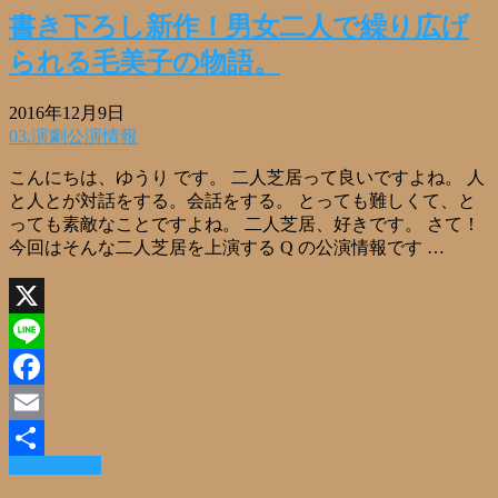
有
書き下ろし新作！男女二人で繰り広げ
られる毛美子の物語。
2016年12月9日
03.演劇公演情報
こんにちは、ゆうり です。 二人芝居って良いですよね。 人
と人とが対話をする。会話をする。 とっても難しくて、と
っても素敵なことですよね。 二人芝居、好きです。 さて！
今回はそんな二人芝居を上演する Q の公演情報です …
X
Line
Facebook
Email
Read More »
共