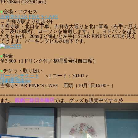
19:30Start (18:30Open)
●
会場・アクセス
吉祥寺STAR PINE’S CAFE
→ 吉祥寺駅より徒歩3分
吉祥寺駅・北口を下車。吉祥寺大通りを北に直進（右手に見え
る三菱UFJ銀行、ローソンを通過します。）。ヨドバシを越え
た角を右折。20mほど進むと左手にSTAR PINE’S CAFEが見え
てきます。パーキングビルの地下です。
●
料金
￥3,500（1ドリンク付／整理番号付自由席）
●
チケット取り扱い
ローソンチケット
＜Lコード：30101＞
演劇最強論ing
吉祥寺STAR PINE’S CAFE 店頭（10月1日16:00～）
=================================================
また、
観劇三昧日本橋店
では、グッズも販売中です☆彡