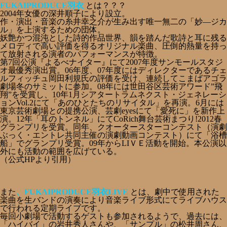
FUKAIPRODUCE羽衣
とは？？？
2004年女優の深井順子により設立。
作・演出・音楽の糸井幸之介が生み出す唯一無二の「妙―ジカ
ル」を上演するための団体。
妖艶かつ混沌とした詩的作品世界、韻を踏んだ歌詩と耳に残る
メロディで高い評価を得るオリジナル楽曲、圧倒的熱量を持っ
て放射される演者のパフォーマンスが特徴。
第7回公演『よるべナイター』にて2007年度サンモールスタジ
オ最優秀演出賞。06年度、07年度にはディレクターであるチェ
ルフィッチュ岡田利規氏の評価を受け、連続してこまばアゴラ
劇場冬のサミットに参加。08年には世田谷区芸術アワード”飛
翔”を受賞し、10年1月シアタートラムネクスト・ジェネレーシ
ョンVol.2にて「あのひとたちのリサイタル」を再演。6月には
東京芸術劇場との提携公演、芸劇eyesにて「愛死に」を新作上
演。12年「耳のトンネル」にてCoRich舞台芸術まつり!2012春
グランプリを受賞。同年、クオータースターコンテスト（演劇
ぶっく・エントレ共同主催の演劇動画コンテスト）にて「浴槽
船」でグランプリ受賞。09年からLIＶＥ活動を開始。本公演以
外にも活動の範囲を広げている。
（公式HPより引用）
また
、FUKAIPRODUCE羽衣LIVE
とは、劇中で使用された
楽曲を生バンドの演奏により音楽ライブ形式にてライブハウス
で行われる定期ライブです。
毎回小劇場で活動するゲストも参加されるようで、過去には、
「ハイバイ」の岩井秀人さんや、「サンプル」の松井周さん、