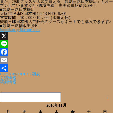
また、演劇グッズが店頭で買える「観劇三昧日本橋店」もオー
プンしています♪地下鉄堺筋線 恵美須町駅徒歩5分！
■観劇三昧日本橋店
大阪市浪速区日本橋4-6-13 NTビル3F
営業時間 10：00～19：00（水曜定休）
観劇三昧日本橋店で販売のグッズがネットでも購入できます♪
■観劇三昧物販出張所
http://kan-geki.com/store/
X
Line
Facebook
Email
FUKAIPRODUCE羽衣
共
公演情報
演劇情報
有
2016年11月
月
火
水
木
金
土
日