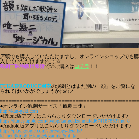
店頭でも購入していただけますし、オンラインショップでも購
入していただけます(^_-)-☆
観劇三昧物販出張所
でのご購入は
コチラ
！！
FUKAIPRODUCE羽衣
の演劇とはまた別の「顔」をご覧にな
られてはいかがでしょうか(‘ω’)ノ
=================================================
●オンライン観劇サービス「観劇三昧」
http://kan-geki.com
●iPhone版アプリはこちらよりダウンロードいただけます♪
https://itunes.apple.com/jp/app/kangekizanmai/id674187853?mt=8
●Android版アプリはこちらよりダウンロードいただけます♪
https://play.google.com/store/apps/details?
id=net.dkmobile.kangekizanmai&hl=ja