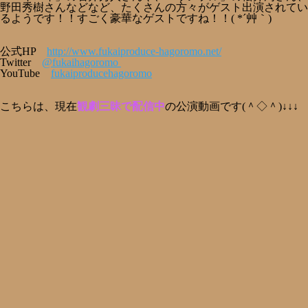
野田秀樹さんなどなど、たくさんの方々がゲスト出演されてい
るようです！！すごく豪華なゲストですね！！( *´艸｀)
公式HP
http://www.fukaiproduce-hagoromo.net/
Twitter
@fukaihagoromo
YouTube
fukaiproducehagoromo
こちらは、現在
観劇三昧で配信中
の公演動画です(＾◇＾)↓↓↓