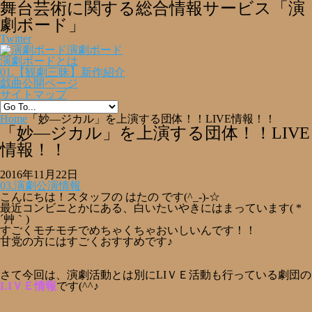
舞台芸術に関する総合情報サービス「演
劇ボード」
Twitter
演劇ボード
演劇ボードとは
01.【観劇三昧】新作紹介
戯曲公開ページ
サイトマップ
Home
「妙―ジカル」を上演する団体！！LIVE情報！！
「妙―ジカル」を上演する団体！！LIVE
情報！！
2016年11月22日
03.演劇公演情報
こんにちは！スタッフの はたの です(^_-)-☆
最近コンビニとかにある、白いたいやきにはまっています( *
´艸｀)
すごくモチモチでめちゃくちゃおいしいんです！！
甘党の方にはすごくおすすめです♪
さて今回は、演劇活動とは別にLIＶＥ活動も行っている劇団の
LIＶＥ情報
です(^^♪