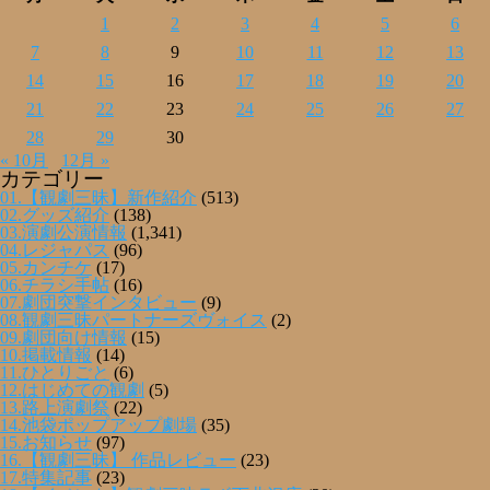
1
2
3
4
5
6
7
8
9
10
11
12
13
14
15
16
17
18
19
20
21
22
23
24
25
26
27
28
29
30
« 10月
12月 »
カテゴリー
01.【観劇三昧】新作紹介
(513)
02.グッズ紹介
(138)
03.演劇公演情報
(1,341)
04.レジャパス
(96)
05.カンチケ
(17)
06.チラシ手帖
(16)
07.劇団突撃インタビュー
(9)
08.観劇三昧パートナーズヴォイス
(2)
09.劇団向け情報
(15)
10.掲載情報
(14)
11.ひとりごと
(6)
12.はじめての観劇
(5)
13.路上演劇祭
(22)
14.池袋ポップアップ劇場
(35)
15.お知らせ
(97)
16.【観劇三昧】 作品レビュー
(23)
17.特集記事
(23)