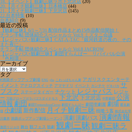
18.【イベント】観劇三昧ラボ下北沢店
(20)
20.【月イチ観劇三昧】日本橋店
(44)
21.【月イチ観劇三昧】下北沢店
(145)
22.台本特集
(10)
台本紹介
(9)
最近の投稿
【観劇三昧】6/1～7/31 配信作品まとめ15作品配信開始！
チラシ手帖 団体紹介スペシャル☆ Vol.9 ミズタニ会議
【レジャパス×観劇三昧】CAT-A-TAC『銀河鉄道の夜の、その
また夜に』
チラシ手帖 団体紹介スペシャル☆ Vol.8 JACROW
【レジャパス×観劇三昧】劇団すらんばー リバイバル公演
『色相環』
アーカイブ
ア
ー
タグ
カ
アガリスクエンターテ
#池袋ポップアップ劇場
ENG
yhs
こわっぱちゃん家
イ
サ
イメント
アナログスイッチ
アマヤドリ
イベント
カンチケ
ゲキバカ
ブ
レジャパス
ブスク
チケット
レジャ
ステージタイガー
下北沢
公演
下北沢店
ー
万能グローブガラパゴスダイナモス
中野劇団
情報
劇団
劇場
劇団壱劇屋
劇団TremendousCircus
劇団すらんばー
匿名劇
月イチ観劇三昧
小劇場
新作配信
柿喰う客
壇
株式会社早
演劇情報
演劇
演劇パス
池袋ポップアップ劇場シーズン2
川書房
観劇三昧
観劇三昧ラ
観フェス
観劇
舞台
激団リジョロ