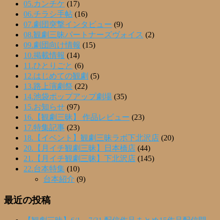
05.カンチケ
(17)
06.チラシ手帖
(16)
07.劇団突撃インタビュー
(9)
08.観劇三昧パートナーズヴォイス
(2)
09.劇団向け情報
(15)
10.掲載情報
(14)
11.ひとりごと
(6)
12.はじめての観劇
(5)
13.路上演劇祭
(22)
14.池袋ポップアップ劇場
(35)
15.お知らせ
(97)
16.【観劇三昧】 作品レビュー
(23)
17.特集記事
(23)
18.【イベント】観劇三昧ラボ下北沢店
(20)
20.【月イチ観劇三昧】日本橋店
(44)
21.【月イチ観劇三昧】下北沢店
(145)
22.台本特集
(10)
台本紹介
(9)
最近の投稿