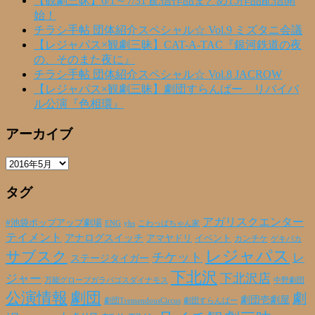
【観劇三昧】6/1～7/31 配信作品まとめ15作品配信開
始！
チラシ手帖 団体紹介スペシャル☆ Vol.9 ミズタニ会議
【レジャパス×観劇三昧】CAT-A-TAC『銀河鉄道の夜
の、そのまた夜に』
チラシ手帖 団体紹介スペシャル☆ Vol.8 JACROW
【レジャパス×観劇三昧】劇団すらんばー リバイバ
ル公演『色相環』
アーカイブ
ア
ー
タグ
カ
イ
ブ
アガリスクエンター
#池袋ポップアップ劇場
ENG
yhs
こわっぱちゃん家
テイメント
アナログスイッチ
アマヤドリ
イベント
カンチケ
ゲキバカ
レジャパス
サブスク
チケット
レ
ステージタイガー
下北沢
下北沢店
ジャー
万能グローブガラパゴスダイナモス
中野劇団
公演情報
劇団
劇
劇団壱劇屋
劇団TremendousCircus
劇団すらんばー