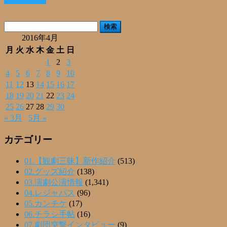
共
有
検
索:
2016年4月
月
火
水
木
金
土
日
1
2
3
4
5
6
7
8
9
10
11
12
13
14
15
16
17
18
19
20
21
22
23
24
25
26
27
28
29
30
« 3月
5月 »
カテゴリー
01.【観劇三昧】新作紹介
(513)
02.グッズ紹介
(138)
03.演劇公演情報
(1,341)
04.レジャパス
(96)
05.カンチケ
(17)
06.チラシ手帖
(16)
07.劇団突撃インタビュー
(9)