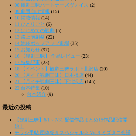
08.観劇三昧パートナーズヴォイス
(2)
09.劇団向け情報
(15)
10.掲載情報
(14)
11.ひとりごと
(6)
12.はじめての観劇
(5)
13.路上演劇祭
(22)
14.池袋ポップアップ劇場
(35)
15.お知らせ
(97)
16.【観劇三昧】 作品レビュー
(23)
17.特集記事
(23)
18.【イベント】観劇三昧ラボ下北沢店
(20)
20.【月イチ観劇三昧】日本橋店
(44)
21.【月イチ観劇三昧】下北沢店
(145)
22.台本特集
(10)
台本紹介
(9)
最近の投稿
【観劇三昧】6/1～7/31 配信作品まとめ15作品配信開
始！
チラシ手帖 団体紹介スペシャル☆ Vol.9 ミズタニ会議