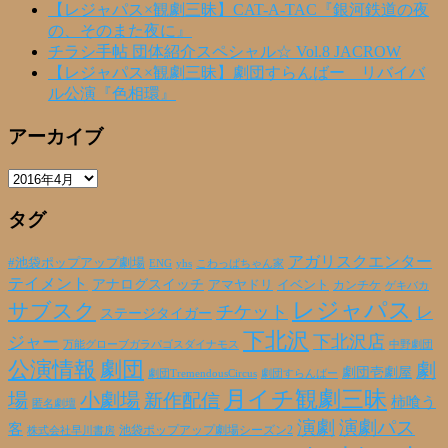
【レジャパス×観劇三昧】CAT-A-TAC『銀河鉄道の夜
の、そのまた夜に』
チラシ手帖 団体紹介スペシャル☆ Vol.8 JACROW
【レジャパス×観劇三昧】劇団すらんばー リバイバ
ル公演『色相環』
アーカイブ
ア
ー
タグ
カ
イ
ブ
アガリスクエンター
#池袋ポップアップ劇場
ENG
yhs
こわっぱちゃん家
テイメント
アナログスイッチ
アマヤドリ
イベント
カンチケ
ゲキバカ
レジャパス
サブスク
チケット
レ
ステージタイガー
下北沢
下北沢店
ジャー
万能グローブガラパゴスダイナモス
中野劇団
公演情報
劇団
劇
劇団壱劇屋
劇団TremendousCircus
劇団すらんばー
月イチ観劇三昧
場
小劇場
新作配信
柿喰う
匿名劇壇
演劇
演劇パス
客
池袋ポップアップ劇場シーズン2
株式会社早川書房