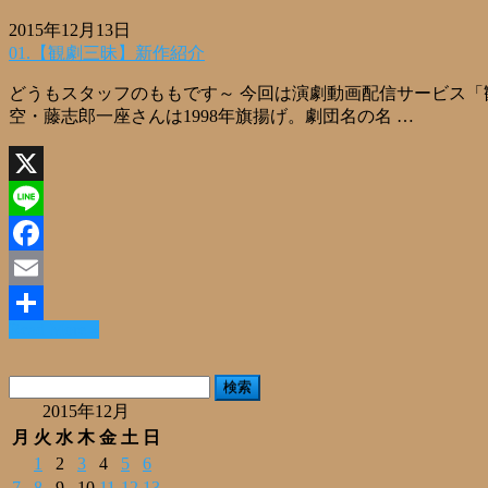
2015年12月13日
01.【観劇三昧】新作紹介
どうもスタッフのももです～ 今回は演劇動画配信サービス「
空・藤志郎一座さんは1998年旗揚げ。劇団名の名 …
X
Line
Facebook
Email
Read More »
共
有
検
索:
2015年12月
月
火
水
木
金
土
日
1
2
3
4
5
6
7
8
9
10
11
12
13