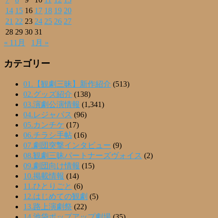
14
15
16
17
18
19
20
21
22
23
24
25
26
27
28
29
30
31
« 11月
1月 »
カテゴリー
01.【観劇三昧】新作紹介
(513)
02.グッズ紹介
(138)
03.演劇公演情報
(1,341)
04.レジャパス
(96)
05.カンチケ
(17)
06.チラシ手帖
(16)
07.劇団突撃インタビュー
(9)
08.観劇三昧パートナーズヴォイス
(2)
09.劇団向け情報
(15)
10.掲載情報
(14)
11.ひとりごと
(6)
12.はじめての観劇
(5)
13.路上演劇祭
(22)
14.池袋ポップアップ劇場
(35)