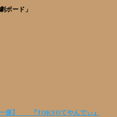
劇ボード」
一座】 『TOKYOてやんでぃ』