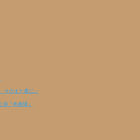
！
の、そのまた夜に』
公演『色相環』