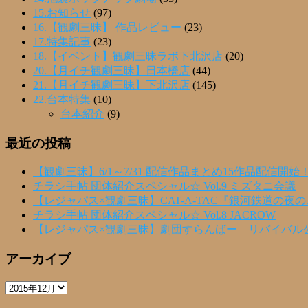
15.お知らせ
(97)
16.【観劇三昧】 作品レビュー
(23)
17.特集記事
(23)
18.【イベント】観劇三昧ラボ下北沢店
(20)
20.【月イチ観劇三昧】日本橋店
(44)
21.【月イチ観劇三昧】下北沢店
(145)
22.台本特集
(10)
台本紹介
(9)
最近の投稿
【観劇三昧】6/1～7/31 配信作品まとめ15作品配信開始
チラシ手帖 団体紹介スペシャル☆ Vol.9 ミズタニ会議
【レジャパス×観劇三昧】CAT-A-TAC『銀河鉄道の夜
チラシ手帖 団体紹介スペシャル☆ Vol.8 JACROW
【レジャパス×観劇三昧】劇団すらんばー リバイバル
アーカイブ
ア
ー