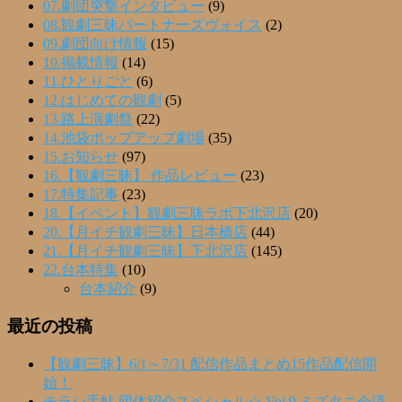
07.劇団突撃インタビュー
(9)
08.観劇三昧パートナーズヴォイス
(2)
09.劇団向け情報
(15)
10.掲載情報
(14)
11.ひとりごと
(6)
12.はじめての観劇
(5)
13.路上演劇祭
(22)
14.池袋ポップアップ劇場
(35)
15.お知らせ
(97)
16.【観劇三昧】 作品レビュー
(23)
17.特集記事
(23)
18.【イベント】観劇三昧ラボ下北沢店
(20)
20.【月イチ観劇三昧】日本橋店
(44)
21.【月イチ観劇三昧】下北沢店
(145)
22.台本特集
(10)
台本紹介
(9)
最近の投稿
【観劇三昧】6/1～7/31 配信作品まとめ15作品配信開
始！
チラシ手帖 団体紹介スペシャル☆ Vol.9 ミズタニ会議