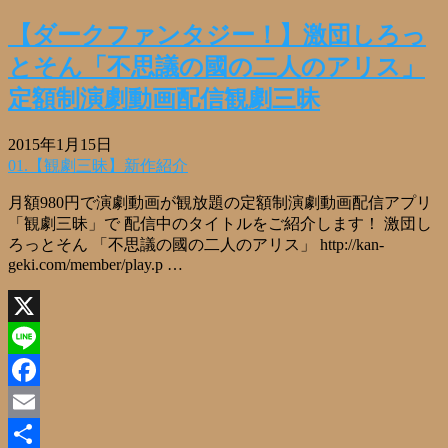
有
【ダークファンタジー！】激団しろっ
とそん「不思議の國の二人のアリス」
定額制演劇動画配信観劇三昧
2015年1月15日
01.【観劇三昧】新作紹介
月額980円で演劇動画が観放題の定額制演劇動画配信アプリ
「観劇三昧」で 配信中のタイトルをご紹介します！ 激団し
ろっとそん 「不思議の國の二人のアリス」 http://kan-
geki.com/member/play.p …
X
Line
Facebook
Email