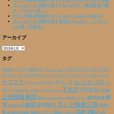
【レジャパス×観劇三昧】CAT-A-TAC『銀河鉄道の夜
の、そのまた夜に』
チラシ手帖 団体紹介スペシャル☆ Vol.8 JACROW
【レジャパス×観劇三昧】劇団すらんばー リバイバ
ル公演『色相環』
アーカイブ
ア
ー
タグ
カ
イ
ブ
アガリスクエンター
#池袋ポップアップ劇場
ENG
yhs
こわっぱちゃん家
テイメント
アナログスイッチ
アマヤドリ
イベント
カンチケ
ゲキバカ
レジャパス
サブスク
チケット
レ
ステージタイガー
下北沢
下北沢店
ジャー
万能グローブガラパゴスダイナモス
中野劇団
公演情報
劇団
劇
劇団壱劇屋
劇団TremendousCircus
劇団すらんばー
月イチ観劇三昧
場
小劇場
新作配信
柿喰う
匿名劇壇
演劇
演劇パス
客
池袋ポップアップ劇場シーズン2
株式会社早川書房