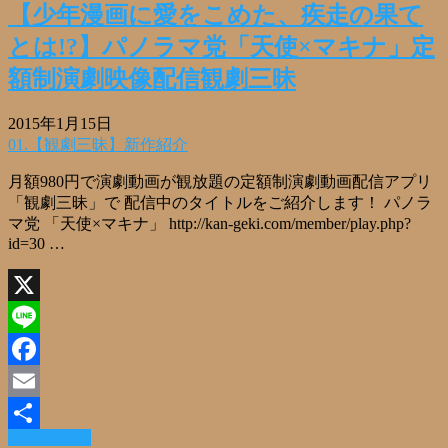
【少年漫画に愛をこめた、疾走の果て
とは!?】パノラマ党「天使×マキナ」定
額制演劇映像配信観劇三昧
2015年1月15日
01.【観劇三昧】新作紹介
月額980円で演劇動画が観放題の定額制演劇動画配信アプリ
「観劇三昧」で 配信中のタイトルをご紹介します！ パノラ
マ党 「天使×マキナ」 http://kan-geki.com/member/play.php?
id=30 …
X
Line
Facebook
Email
Read More »
共