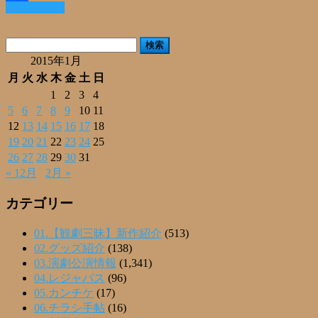
Read More »
共
有
検
索:
2015年1月
月
火
水
木
金
土
日
1
2
3
4
5
6
7
8
9
10
11
12
13
14
15
16
17
18
19
20
21
22
23
24
25
26
27
28
29
30
31
« 12月
2月 »
カテゴリー
01.【観劇三昧】新作紹介
(513)
02.グッズ紹介
(138)
03.演劇公演情報
(1,341)
04.レジャパス
(96)
05.カンチケ
(17)
06.チラシ手帖
(16)