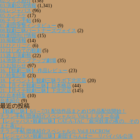
02.グッズ紹介
(138)
03.演劇公演情報
(1,341)
04.レジャパス
(96)
05.カンチケ
(17)
06.チラシ手帖
(16)
07.劇団突撃インタビュー
(9)
08.観劇三昧パートナーズヴォイス
(2)
09.劇団向け情報
(15)
10.掲載情報
(14)
11.ひとりごと
(6)
12.はじめての観劇
(5)
13.路上演劇祭
(22)
14.池袋ポップアップ劇場
(35)
15.お知らせ
(97)
16.【観劇三昧】 作品レビュー
(23)
17.特集記事
(23)
18.【イベント】観劇三昧ラボ下北沢店
(20)
20.【月イチ観劇三昧】日本橋店
(44)
21.【月イチ観劇三昧】下北沢店
(145)
22.台本特集
(10)
台本紹介
(9)
最近の投稿
【観劇三昧】6/1～7/31 配信作品まとめ15作品配信開始！
チラシ手帖 団体紹介スペシャル☆ Vol.9 ミズタニ会議
【レジャパス×観劇三昧】CAT-A-TAC『銀河鉄道の夜の、その
また夜に』
チラシ手帖 団体紹介スペシャル☆ Vol.8 JACROW
【レジャパス×観劇三昧】劇団すらんばー リバイバル公演