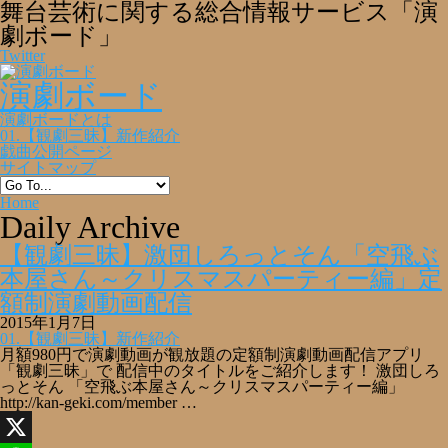
舞台芸術に関する総合情報サービス「演
劇ボード」
Twitter
演劇ボード
演劇ボードとは
01.【観劇三昧】新作紹介
戯曲公開ページ
サイトマップ
Home
Daily Archive
【観劇三昧】激団しろっとそん「空飛ぶ
本屋さん～クリスマスパーティー編」定
額制演劇動画配信
2015年1月7日
01.【観劇三昧】新作紹介
月額980円で演劇動画が観放題の定額制演劇動画配信アプリ
「観劇三昧」で 配信中のタイトルをご紹介します！ 激団しろ
っとそん 「空飛ぶ本屋さん～クリスマスパーティー編」
http://kan-geki.com/member …