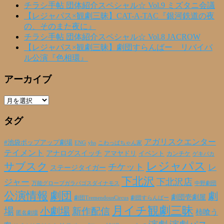
チラシ手帖 団体紹介スペシャル☆ Vol.9 ミズタニ会議
【レジャパス×観劇三昧】CAT-A-TAC『銀河鉄道の夜
の、そのまた夜に』
チラシ手帖 団体紹介スペシャル☆ Vol.8 JACROW
【レジャパス×観劇三昧】劇団すらんばー リバイバ
ル公演『色相環』
アーカイブ
ア
ー
タグ
カ
イ
ブ
アガリスクエンター
#池袋ポップアップ劇場
ENG
yhs
こわっぱちゃん家
テイメント
アナログスイッチ
アマヤドリ
イベント
カンチケ
ゲキバカ
レジャパス
サブスク
チケット
レ
ステージタイガー
下北沢
下北沢店
ジャー
万能グローブガラパゴスダイナモス
中野劇団
公演情報
劇団
劇
劇団壱劇屋
劇団TremendousCircus
劇団すらんばー
月イチ観劇三昧
場
小劇場
新作配信
柿喰う
匿名劇壇