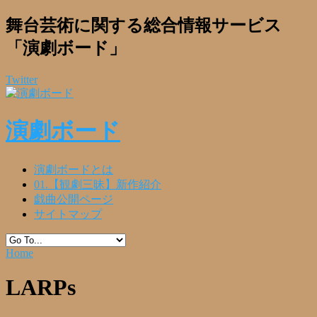
舞台芸術に関する総合情報サービス
「演劇ボード」
Twitter
演劇ボード
演劇ボードとは
01.【観劇三昧】新作紹介
戯曲公開ページ
サイトマップ
Home
LARPs