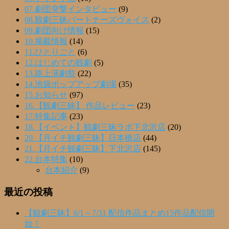
07.劇団突撃インタビュー
(9)
08.観劇三昧パートナーズヴォイス
(2)
09.劇団向け情報
(15)
10.掲載情報
(14)
11.ひとりごと
(6)
12.はじめての観劇
(5)
13.路上演劇祭
(22)
14.池袋ポップアップ劇場
(35)
15.お知らせ
(97)
16.【観劇三昧】 作品レビュー
(23)
17.特集記事
(23)
18.【イベント】観劇三昧ラボ下北沢店
(20)
20.【月イチ観劇三昧】日本橋店
(44)
21.【月イチ観劇三昧】下北沢店
(145)
22.台本特集
(10)
台本紹介
(9)
最近の投稿
【観劇三昧】6/1～7/31 配信作品まとめ15作品配信開
始！