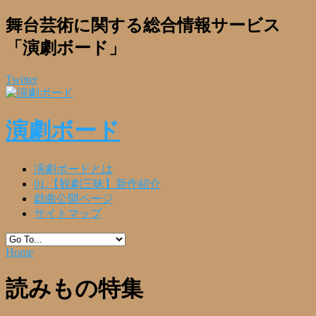
舞台芸術に関する総合情報サービス
「演劇ボード」
Twitter
演劇ボード
演劇ボードとは
01.【観劇三昧】新作紹介
戯曲公開ページ
サイトマップ
Home
読みもの特集