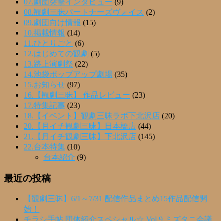
07.劇団突撃インタビュー
(9)
08.観劇三昧パートナーズヴォイス
(2)
09.劇団向け情報
(15)
10.掲載情報
(14)
11.ひとりごと
(6)
12.はじめての観劇
(5)
13.路上演劇祭
(22)
14.池袋ポップアップ劇場
(35)
15.お知らせ
(97)
16.【観劇三昧】 作品レビュー
(23)
17.特集記事
(23)
18.【イベント】観劇三昧ラボ下北沢店
(20)
20.【月イチ観劇三昧】日本橋店
(44)
21.【月イチ観劇三昧】下北沢店
(145)
22.台本特集
(10)
台本紹介
(9)
最近の投稿
【観劇三昧】6/1～7/31 配信作品まとめ15作品配信開
始！
チラシ手帖 団体紹介スペシャル☆ Vol.9 ミズタニ会議