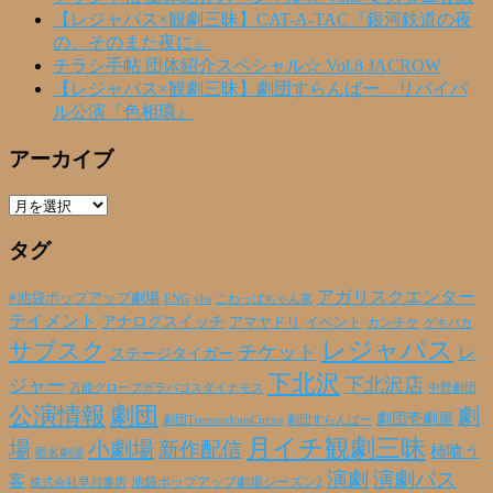
【レジャパス×観劇三昧】CAT-A-TAC『銀河鉄道の夜
の、そのまた夜に』
チラシ手帖 団体紹介スペシャル☆ Vol.8 JACROW
【レジャパス×観劇三昧】劇団すらんばー リバイバ
ル公演『色相環』
アーカイブ
ア
ー
タグ
カ
イ
ブ
アガリスクエンター
#池袋ポップアップ劇場
ENG
yhs
こわっぱちゃん家
テイメント
アナログスイッチ
アマヤドリ
イベント
カンチケ
ゲキバカ
レジャパス
サブスク
チケット
レ
ステージタイガー
下北沢
下北沢店
ジャー
万能グローブガラパゴスダイナモス
中野劇団
公演情報
劇団
劇
劇団壱劇屋
劇団TremendousCircus
劇団すらんばー
月イチ観劇三昧
場
小劇場
新作配信
柿喰う
匿名劇壇
演劇
演劇パス
客
池袋ポップアップ劇場シーズン2
株式会社早川書房