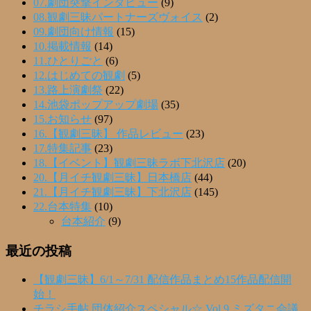
07.劇団突撃インタビュー
(9)
08.観劇三昧パートナーズヴォイス
(2)
09.劇団向け情報
(15)
10.掲載情報
(14)
11.ひとりごと
(6)
12.はじめての観劇
(5)
13.路上演劇祭
(22)
14.池袋ポップアップ劇場
(35)
15.お知らせ
(97)
16.【観劇三昧】 作品レビュー
(23)
17.特集記事
(23)
18.【イベント】観劇三昧ラボ下北沢店
(20)
20.【月イチ観劇三昧】日本橋店
(44)
21.【月イチ観劇三昧】下北沢店
(145)
22.台本特集
(10)
台本紹介
(9)
最近の投稿
【観劇三昧】6/1～7/31 配信作品まとめ15作品配信開
始！
チラシ手帖 団体紹介スペシャル☆ Vol.9 ミズタニ会議