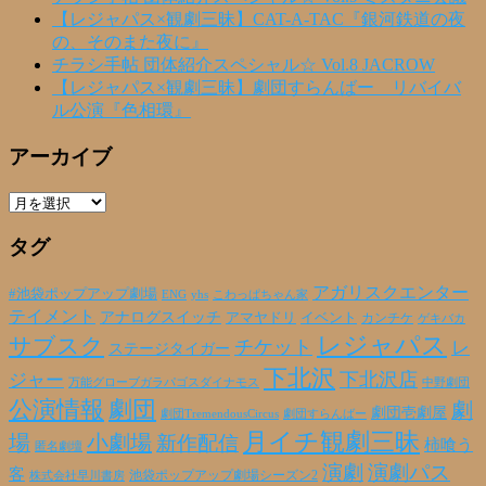
【レジャパス×観劇三昧】CAT-A-TAC『銀河鉄道の夜
の、そのまた夜に』
チラシ手帖 団体紹介スペシャル☆ Vol.8 JACROW
【レジャパス×観劇三昧】劇団すらんばー リバイバ
ル公演『色相環』
アーカイブ
ア
ー
タグ
カ
イ
ブ
アガリスクエンター
#池袋ポップアップ劇場
ENG
yhs
こわっぱちゃん家
テイメント
アナログスイッチ
アマヤドリ
イベント
カンチケ
ゲキバカ
レジャパス
サブスク
チケット
レ
ステージタイガー
下北沢
下北沢店
ジャー
万能グローブガラパゴスダイナモス
中野劇団
公演情報
劇団
劇
劇団壱劇屋
劇団TremendousCircus
劇団すらんばー
月イチ観劇三昧
場
小劇場
新作配信
柿喰う
匿名劇壇
演劇
演劇パス
客
池袋ポップアップ劇場シーズン2
株式会社早川書房