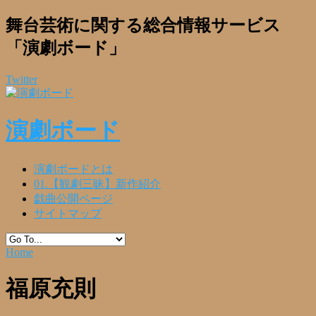
舞台芸術に関する総合情報サービス
「演劇ボード」
Twitter
演劇ボード
演劇ボードとは
01.【観劇三昧】新作紹介
戯曲公開ページ
サイトマップ
Home
福原充則