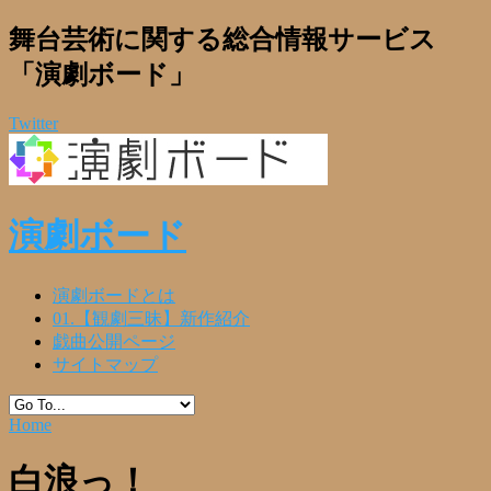
舞台芸術に関する総合情報サービス
「演劇ボード」
Twitter
演劇ボード
演劇ボードとは
01.【観劇三昧】新作紹介
戯曲公開ページ
サイトマップ
Home
白浪っ！