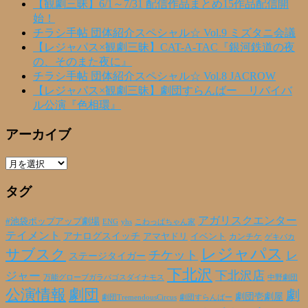
【観劇三昧】6/1～7/31 配信作品まとめ15作品配信開
始！
チラシ手帖 団体紹介スペシャル☆ Vol.9 ミズタニ会議
【レジャパス×観劇三昧】CAT-A-TAC『銀河鉄道の夜
の、そのまた夜に』
チラシ手帖 団体紹介スペシャル☆ Vol.8 JACROW
【レジャパス×観劇三昧】劇団すらんばー リバイバ
ル公演『色相環』
アーカイブ
ア
ー
タグ
カ
イ
ブ
アガリスクエンター
#池袋ポップアップ劇場
ENG
yhs
こわっぱちゃん家
テイメント
アナログスイッチ
アマヤドリ
イベント
カンチケ
ゲキバカ
レジャパス
サブスク
チケット
レ
ステージタイガー
下北沢
下北沢店
ジャー
万能グローブガラパゴスダイナモス
中野劇団
公演情報
劇団
劇
劇団壱劇屋
劇団TremendousCircus
劇団すらんばー