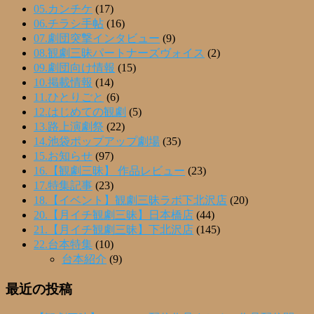
05.カンチケ
(17)
06.チラシ手帖
(16)
07.劇団突撃インタビュー
(9)
08.観劇三昧パートナーズヴォイス
(2)
09.劇団向け情報
(15)
10.掲載情報
(14)
11.ひとりごと
(6)
12.はじめての観劇
(5)
13.路上演劇祭
(22)
14.池袋ポップアップ劇場
(35)
15.お知らせ
(97)
16.【観劇三昧】 作品レビュー
(23)
17.特集記事
(23)
18.【イベント】観劇三昧ラボ下北沢店
(20)
20.【月イチ観劇三昧】日本橋店
(44)
21.【月イチ観劇三昧】下北沢店
(145)
22.台本特集
(10)
台本紹介
(9)
最近の投稿