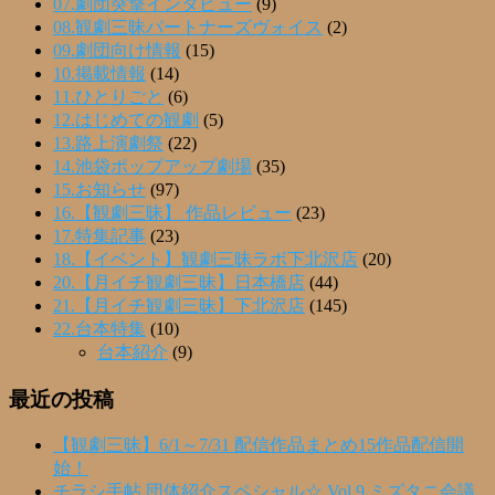
07.劇団突撃インタビュー
(9)
08.観劇三昧パートナーズヴォイス
(2)
09.劇団向け情報
(15)
10.掲載情報
(14)
11.ひとりごと
(6)
12.はじめての観劇
(5)
13.路上演劇祭
(22)
14.池袋ポップアップ劇場
(35)
15.お知らせ
(97)
16.【観劇三昧】 作品レビュー
(23)
17.特集記事
(23)
18.【イベント】観劇三昧ラボ下北沢店
(20)
20.【月イチ観劇三昧】日本橋店
(44)
21.【月イチ観劇三昧】下北沢店
(145)
22.台本特集
(10)
台本紹介
(9)
最近の投稿
【観劇三昧】6/1～7/31 配信作品まとめ15作品配信開
始！
チラシ手帖 団体紹介スペシャル☆ Vol.9 ミズタニ会議