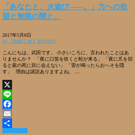
「あなたと、火遊び――。」力への欲
望と無限の闇と。
2017年5月8日
01.【観劇三昧】新作紹介
こんにちは。武田です。 小さいころに、言われたことはあ
りませんか？ 「夜に口笛を吹くと蛇が来る」 「夜に爪を切
ると親の死に目に会えない」 「雷が鳴ったらおへそを隠
す」 理由は諸説ありますよね。 …
X
Line
Facebook
Email
Read More »
共