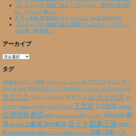
【レジャパス×観劇三昧】CAT-A-TAC『銀河鉄道の夜
の、そのまた夜に』
チラシ手帖 団体紹介スペシャル☆ Vol.8 JACROW
【レジャパス×観劇三昧】劇団すらんばー リバイバ
ル公演『色相環』
アーカイブ
ア
ー
タグ
カ
イ
ブ
アガリスクエンター
#池袋ポップアップ劇場
ENG
yhs
こわっぱちゃん家
テイメント
アナログスイッチ
アマヤドリ
イベント
カンチケ
ゲキバカ
レジャパス
サブスク
チケット
レ
ステージタイガー
下北沢
下北沢店
ジャー
万能グローブガラパゴスダイナモス
中野劇団
公演情報
劇団
劇
劇団壱劇屋
劇団TremendousCircus
劇団すらんばー
月イチ観劇三昧
場
小劇場
新作配信
柿喰う
匿名劇壇
演劇
演劇パス
客
池袋ポップアップ劇場シーズン2
株式会社早川書房