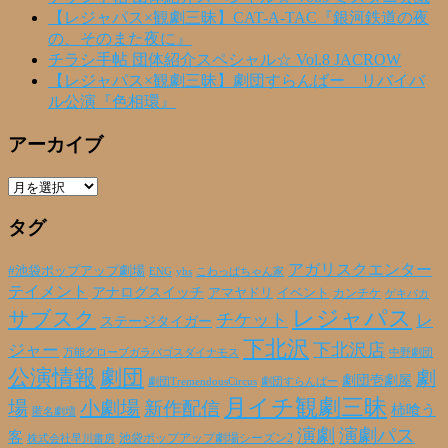
【レジャパス×観劇三昧】CAT-A-TAC『銀河鉄道の夜
の、そのまた夜に』
チラシ手帖 団体紹介スペシャル☆ Vol.8 JACROW
【レジャパス×観劇三昧】劇団すらんばー リバイバ
ル公演『色相環』
アーカイブ
ア
ー
タグ
カ
イ
ブ
アガリスクエンター
#池袋ポップアップ劇場
ENG
yhs
こわっぱちゃん家
テイメント
アナログスイッチ
アマヤドリ
イベント
カンチケ
ゲキバカ
レジャパス
サブスク
チケット
レ
ステージタイガー
下北沢
下北沢店
ジャー
万能グローブガラパゴスダイナモス
中野劇団
公演情報
劇団
劇
劇団壱劇屋
劇団TremendousCircus
劇団すらんばー
月イチ観劇三昧
場
小劇場
新作配信
柿喰う
匿名劇壇
演劇
演劇パス
客
池袋ポップアップ劇場シーズン2
株式会社早川書房