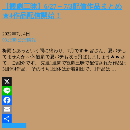
【観劇三昧】6/27～7/3配信作品まとめ
★4作品配信開始！
2022年7月4日
03.演劇公演情報
梅雨もあっという間に終わり、7月です☀ 皆さん、夏バテし
てませんか～💦 観劇で夏バテも吹っ飛ばしましょう🔥🔥 さ
て、ご紹介です。 先週1週間で観劇三昧で配信された作品は
3団体4作品。 そのうち1団体は新着劇団で、1作品は …
X
Line
Facebook
Email
Read More »
共