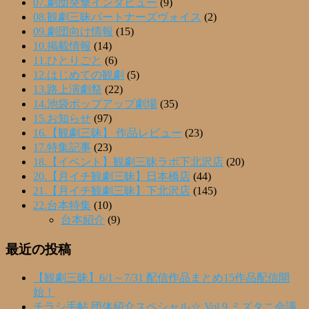
07.劇団突撃インタビュー
(9)
08.観劇三昧パートナーズヴォイス
(2)
09.劇団向け情報
(15)
10.掲載情報
(14)
11.ひとりごと
(6)
12.はじめての観劇
(5)
13.路上演劇祭
(22)
14.池袋ポップアップ劇場
(35)
15.お知らせ
(97)
16.【観劇三昧】 作品レビュー
(23)
17.特集記事
(23)
18.【イベント】観劇三昧ラボ下北沢店
(20)
20.【月イチ観劇三昧】日本橋店
(44)
21.【月イチ観劇三昧】下北沢店
(145)
22.台本特集
(10)
台本紹介
(9)
最近の投稿
【観劇三昧】6/1～7/31 配信作品まとめ15作品配信開
始！
チラシ手帖 団体紹介スペシャル☆ Vol.9 ミズタニ会議