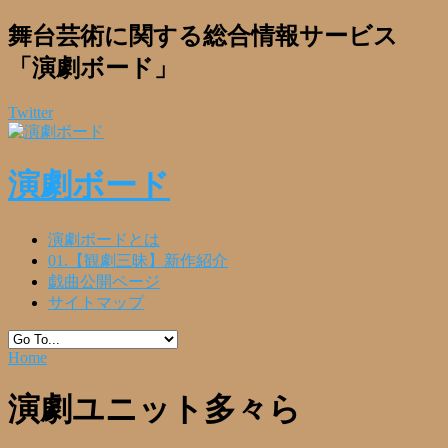
舞台芸術に関する総合情報サービス
「演劇ボード」
Twitter
演劇ボード
演劇ボードとは
01.【観劇三昧】新作紹介
戯曲公開ページ
サイトマップ
Home
演劇ユニット多々ら