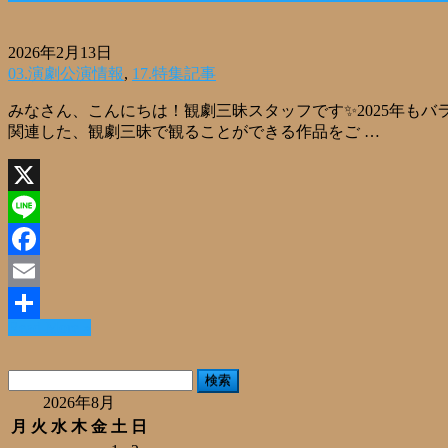
2026年2月13日
03.演劇公演情報
,
17.特集記事
みなさん、こんにちは！観劇三昧スタッフです✨2025年もバ
関連した、観劇三昧で観ることができる作品をご …
X
Line
Facebook
Email
Read More »
共
有
検
索:
2026年8月
月
火
水
木
金
土
日