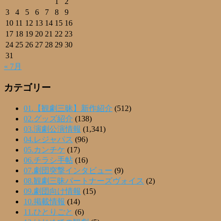
1
2
3
4
5
6
7
8
9
10
11
12
13
14
15
16
17
18
19
20
21
22
23
24
25
26
27
28
29
30
31
« 7月
カテゴリー
01.【観劇三昧】新作紹介
(512)
02.グッズ紹介
(138)
03.演劇公演情報
(1,341)
04.レジャパス
(96)
05.カンチケ
(17)
06.チラシ手帖
(16)
07.劇団突撃インタビュー
(9)
08.観劇三昧パートナーズヴォイス
(2)
09.劇団向け情報
(15)
10.掲載情報
(14)
11.ひとりごと
(6)