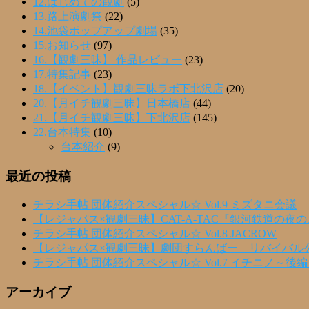
12.はじめての観劇
(5)
13.路上演劇祭
(22)
14.池袋ポップアップ劇場
(35)
15.お知らせ
(97)
16.【観劇三昧】 作品レビュー
(23)
17.特集記事
(23)
18.【イベント】観劇三昧ラボ下北沢店
(20)
20.【月イチ観劇三昧】日本橋店
(44)
21.【月イチ観劇三昧】下北沢店
(145)
22.台本特集
(10)
台本紹介
(9)
最近の投稿
チラシ手帖 団体紹介スペシャル☆ Vol.9 ミズタニ会議
【レジャパス×観劇三昧】CAT-A-TAC『銀河鉄道の夜
チラシ手帖 団体紹介スペシャル☆ Vol.8 JACROW
【レジャパス×観劇三昧】劇団すらんばー リバイバル
チラシ手帖 団体紹介スペシャル☆ Vol.7 イチニノ～後
アーカイブ