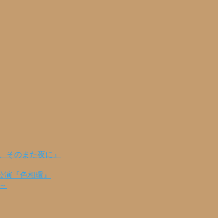
の、そのまた夜に』
公演『色相環』
編～