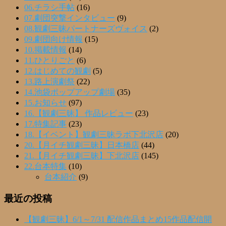
06.チラシ手帖
(16)
07.劇団突撃インタビュー
(9)
08.観劇三昧パートナーズヴォイス
(2)
09.劇団向け情報
(15)
10.掲載情報
(14)
11.ひとりごと
(6)
12.はじめての観劇
(5)
13.路上演劇祭
(22)
14.池袋ポップアップ劇場
(35)
15.お知らせ
(97)
16.【観劇三昧】 作品レビュー
(23)
17.特集記事
(23)
18.【イベント】観劇三昧ラボ下北沢店
(20)
20.【月イチ観劇三昧】日本橋店
(44)
21.【月イチ観劇三昧】下北沢店
(145)
22.台本特集
(10)
台本紹介
(9)
最近の投稿
【観劇三昧】6/1～7/31 配信作品まとめ15作品配信開