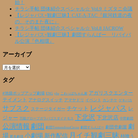
始！
チラシ手帖 団体紹介スペシャル☆ Vol.9 ミズタニ会議
【レジャパス×観劇三昧】CAT-A-TAC『銀河鉄道の夜
の、そのまた夜に』
チラシ手帖 団体紹介スペシャル☆ Vol.8 JACROW
【レジャパス×観劇三昧】劇団すらんばー リバイバ
ル公演『色相環』
アーカイブ
ア
ー
タグ
カ
イ
ブ
アガリスクエンター
#池袋ポップアップ劇場
ENG
yhs
こわっぱちゃん家
テイメント
アナログスイッチ
アマヤドリ
イベント
カンチケ
ゲキバカ
レジャパス
サブスク
チケット
レ
ステージタイガー
下北沢
下北沢店
ジャー
万能グローブガラパゴスダイナモス
中野劇団
公演情報
劇団
劇
劇団壱劇屋
劇団TremendousCircus
劇団すらんばー
月イチ観劇三昧
場
小劇場
新作配信
柿喰う
匿名劇壇