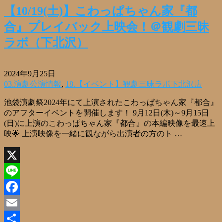
【10/19(土)】こわっぱちゃん家『都
合』プレイバック上映会！＠観劇三昧
ラボ（下北沢）
2024年9月25日
03.演劇公演情報
,
18.【イベント】観劇三昧ラボ下北沢店
池袋演劇祭2024年にて上演されたこわっぱちゃん家『都合』
のアフターイベントを開催します！ 9月12日(木)～9月15日
(日)に上演のこわっぱちゃん家『都合』の本編映像を最速上
映🌟 上演映像を一緒に観ながら出演者の方のト …
X
Line
Facebook
Email