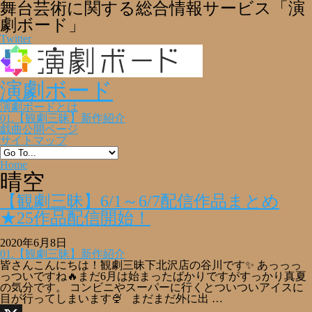
舞台芸術に関する総合情報サービス「演
劇ボード」
Twitter
演劇ボード
演劇ボードとは
01.【観劇三昧】新作紹介
戯曲公開ページ
サイトマップ
Home
晴空
【観劇三昧】6/1～6/7配信作品まとめ
★25作品配信開始！
2020年6月8日
01.【観劇三昧】新作紹介
皆さんこんにちは！観劇三昧下北沢店の谷川です✨ あっっっ
っついですね🔥まだ6月は始まったばかりですがすっかり真夏
の気分です。 コンビニやスーパーに行くとついついアイスに
目が行ってしまいます🍨 まだまだ外に出 …