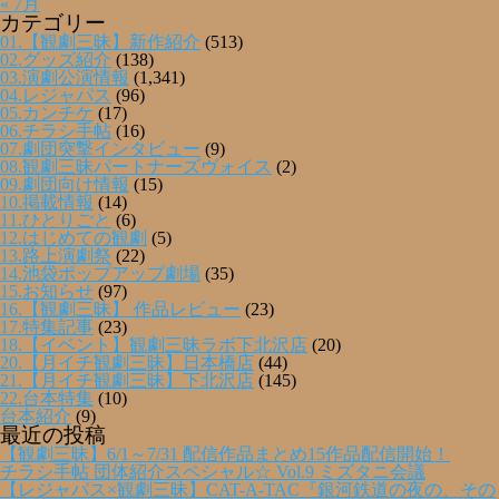
« 7月
カテゴリー
01.【観劇三昧】新作紹介
(513)
02.グッズ紹介
(138)
03.演劇公演情報
(1,341)
04.レジャパス
(96)
05.カンチケ
(17)
06.チラシ手帖
(16)
07.劇団突撃インタビュー
(9)
08.観劇三昧パートナーズヴォイス
(2)
09.劇団向け情報
(15)
10.掲載情報
(14)
11.ひとりごと
(6)
12.はじめての観劇
(5)
13.路上演劇祭
(22)
14.池袋ポップアップ劇場
(35)
15.お知らせ
(97)
16.【観劇三昧】 作品レビュー
(23)
17.特集記事
(23)
18.【イベント】観劇三昧ラボ下北沢店
(20)
20.【月イチ観劇三昧】日本橋店
(44)
21.【月イチ観劇三昧】下北沢店
(145)
22.台本特集
(10)
台本紹介
(9)
最近の投稿
【観劇三昧】6/1～7/31 配信作品まとめ15作品配信開始！
チラシ手帖 団体紹介スペシャル☆ Vol.9 ミズタニ会議
【レジャパス×観劇三昧】CAT-A-TAC『銀河鉄道の夜の、その