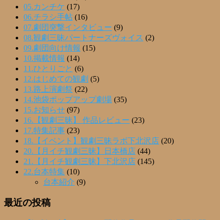
05.カンチケ
(17)
06.チラシ手帖
(16)
07.劇団突撃インタビュー
(9)
08.観劇三昧パートナーズヴォイス
(2)
09.劇団向け情報
(15)
10.掲載情報
(14)
11.ひとりごと
(6)
12.はじめての観劇
(5)
13.路上演劇祭
(22)
14.池袋ポップアップ劇場
(35)
15.お知らせ
(97)
16.【観劇三昧】 作品レビュー
(23)
17.特集記事
(23)
18.【イベント】観劇三昧ラボ下北沢店
(20)
20.【月イチ観劇三昧】日本橋店
(44)
21.【月イチ観劇三昧】下北沢店
(145)
22.台本特集
(10)
台本紹介
(9)
最近の投稿