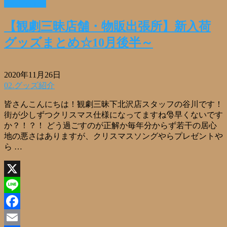
Read More »
共
有
【観劇三昧店舗・物販出張所】新入荷
グッズまとめ☆10月後半～
2020年11月26日
02.グッズ紹介
皆さんこんにちは！観劇三昧下北沢店スタッフの谷川です！
街が少しずつクリスマス仕様になってますね🎅早くないです
か？！？！ どう過ごすのが正解か毎年分からず若干の居心
地の悪さはありますが、クリスマスソングやらプレゼントや
ら …
X
Line
Facebook