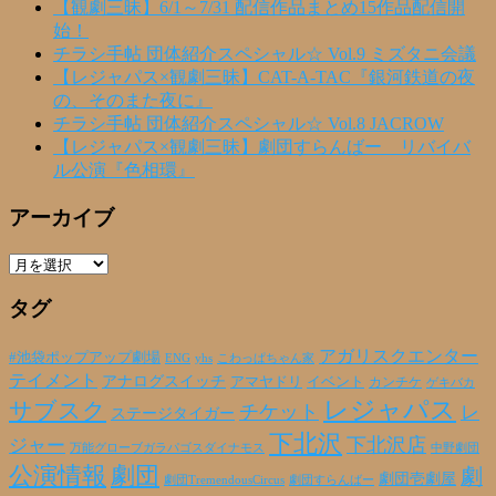
【観劇三昧】6/1～7/31 配信作品まとめ15作品配信開
始！
チラシ手帖 団体紹介スペシャル☆ Vol.9 ミズタニ会議
【レジャパス×観劇三昧】CAT-A-TAC『銀河鉄道の夜
の、そのまた夜に』
チラシ手帖 団体紹介スペシャル☆ Vol.8 JACROW
【レジャパス×観劇三昧】劇団すらんばー リバイバ
ル公演『色相環』
アーカイブ
ア
ー
タグ
カ
イ
ブ
アガリスクエンター
#池袋ポップアップ劇場
ENG
yhs
こわっぱちゃん家
テイメント
アナログスイッチ
アマヤドリ
イベント
カンチケ
ゲキバカ
レジャパス
サブスク
チケット
レ
ステージタイガー
下北沢
下北沢店
ジャー
万能グローブガラパゴスダイナモス
中野劇団
公演情報
劇団
劇
劇団壱劇屋
劇団TremendousCircus
劇団すらんばー