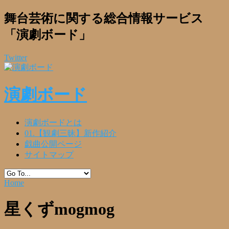
舞台芸術に関する総合情報サービス
「演劇ボード」
Twitter
演劇ボード
演劇ボードとは
01.【観劇三昧】新作紹介
戯曲公開ページ
サイトマップ
Home
星くずmogmog