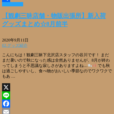
Read More »
共
有
【観劇三昧店舗・物販出張所】新入荷
グッズまとめ☆8月前半
2020年9月11日
02.グッズ紹介
こんにちは！観劇三昧下北沢店スタッフの谷川です！ まだ
まだ暑いので秋になった感は全然ありませんが、8月が終わ
ってしまうと不思議な寂しさがありますよね…
でも秋
は過ごしやすいし、食べ物がおいしい季節なのでワクワクで
もあ …
X
Line
Facebook