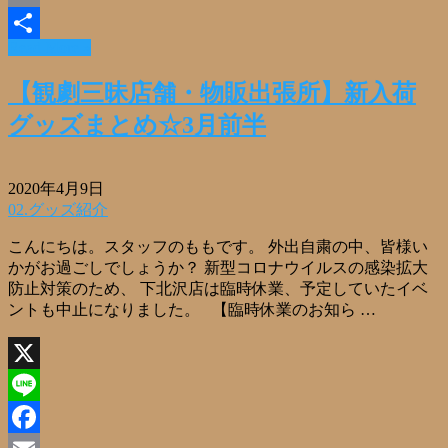
Email
Read More »
共
有
【観劇三昧店舗・物販出張所】新入荷
グッズまとめ☆3月前半
2020年4月9日
02.グッズ紹介
こんにちは。スタッフのももです。 外出自粛の中、皆様い
かがお過ごしでしょうか？ 新型コロナウイルスの感染拡大
防止対策のため、 下北沢店は臨時休業、予定していたイベ
ントも中止になりました。 【臨時休業のお知ら …
X
Line