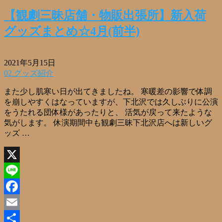
有
【観劇三昧店舗・物販出張所】新入荷
グッズまとめ☆4月(前半)
2021年5月15日
02.グッズ紹介
また少し肌寒い日が出てきましたね。 寒暖差の影響で体調
を崩しやすくはなっていますが、下北沢では久しぶりに公演
をうたれる団体様があったりと、 活気が戻って来たような
気がします。 休演期間中も観劇三昧下北沢店へは新しいグ
ッズ …
X
Line
Facebook
Email