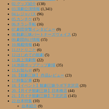
02.グッズ紹介
(138)
03.演劇公演情報
(1,341)
04.レジャパス
(96)
05.カンチケ
(17)
06.チラシ手帖
(16)
07.劇団突撃インタビュー
(9)
08.観劇三昧パートナーズヴォイス
(2)
09.劇団向け情報
(15)
10.掲載情報
(14)
11.ひとりごと
(6)
12.はじめての観劇
(5)
13.路上演劇祭
(22)
14.池袋ポップアップ劇場
(35)
15.お知らせ
(97)
16.【観劇三昧】 作品レビュー
(23)
17.特集記事
(23)
18.【イベント】観劇三昧ラボ下北沢店
(20)
20.【月イチ観劇三昧】日本橋店
(44)
21.【月イチ観劇三昧】下北沢店
(145)
22.台本特集
(10)
台本紹介
(9)