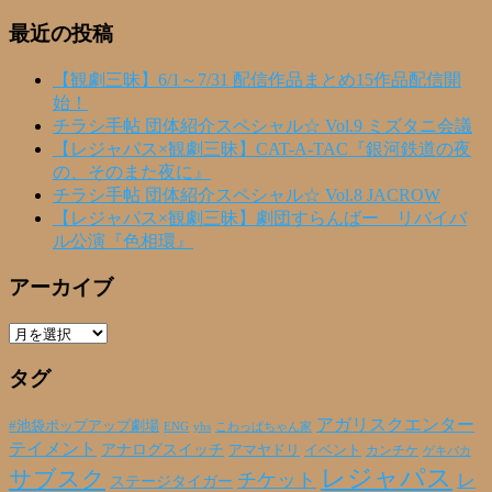
最近の投稿
【観劇三昧】6/1～7/31 配信作品まとめ15作品配信開
始！
チラシ手帖 団体紹介スペシャル☆ Vol.9 ミズタニ会議
【レジャパス×観劇三昧】CAT-A-TAC『銀河鉄道の夜
の、そのまた夜に』
チラシ手帖 団体紹介スペシャル☆ Vol.8 JACROW
【レジャパス×観劇三昧】劇団すらんばー リバイバ
ル公演『色相環』
アーカイブ
ア
ー
タグ
カ
イ
ブ
アガリスクエンター
#池袋ポップアップ劇場
ENG
yhs
こわっぱちゃん家
テイメント
アナログスイッチ
アマヤドリ
イベント
カンチケ
ゲキバカ
レジャパス
サブスク
チケット
レ
ステージタイガー