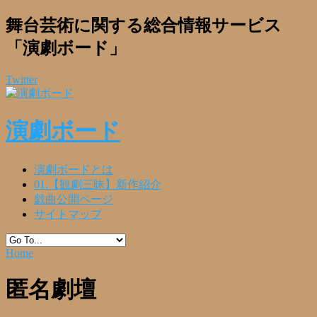
舞台芸術に関する総合情報サービス
「演劇ボード」
Twitter
演劇ボード
演劇ボードとは
01.【観劇三昧】新作紹介
戯曲公開ページ
サイトマップ
Home
匿名劇壇