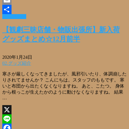
Facebook
Email
Read More »
共
有
【観劇三昧店舗・物販出張所】新入荷
グッズまとめ☆12月前半
2020年1月24日
02.グッズ紹介
寒さが厳しくなってきましたが、風邪引いたり、体調崩した
りされてませんか？ こんにちは。スタッフのももです。 寒
いと布団から出たくなくなりますね。 あと、こたつ。 身体
から根っこが生えたかのように動けなくなりますね。 結果
…
X
Line