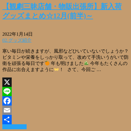
【観劇三昧店舗・物販出張所】新入荷
グッズまとめ☆12月(前半)～
2022年1月14日
02.グッズ紹介
寒い毎日が続きますが、風邪などひいていないでしょうか？
ビタミンや栄養をしっかり取って、改めて手洗いうがいで防
衛を頑張る毎日です
年も明けました
今年もたくさんの
作品に出合えますように
！ さて、今回ご …
X
Line
Facebook
Email
Read More »
共