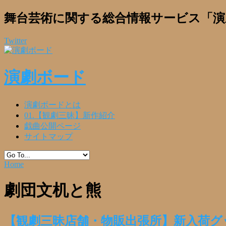
舞台芸術に関する総合情報サービス「演
Twitter
演劇ボード
演劇ボードとは
01.【観劇三昧】新作紹介
戯曲公開ページ
サイトマップ
Home
劇団文机と熊
【観劇三昧店舗・物販出張所】新入荷グ