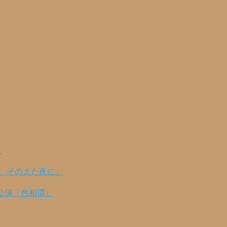
！
の、そのまた夜に』
公演『色相環』