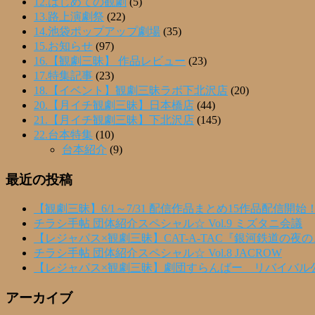
12.はじめての観劇
(5)
13.路上演劇祭
(22)
14.池袋ポップアップ劇場
(35)
15.お知らせ
(97)
16.【観劇三昧】 作品レビュー
(23)
17.特集記事
(23)
18.【イベント】観劇三昧ラボ下北沢店
(20)
20.【月イチ観劇三昧】日本橋店
(44)
21.【月イチ観劇三昧】下北沢店
(145)
22.台本特集
(10)
台本紹介
(9)
最近の投稿
【観劇三昧】6/1～7/31 配信作品まとめ15作品配信開始
チラシ手帖 団体紹介スペシャル☆ Vol.9 ミズタニ会議
【レジャパス×観劇三昧】CAT-A-TAC『銀河鉄道の夜
チラシ手帖 団体紹介スペシャル☆ Vol.8 JACROW
【レジャパス×観劇三昧】劇団すらんばー リバイバル
アーカイブ