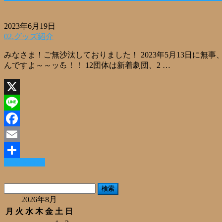
2023年6月19日
02.グッズ紹介
みなさま！ご無沙汰しておりました！ 2023年5月13日に
んですよ～～ッ💪！！ 12団体は新着劇団、2 …
X
Line
Facebook
Email
Read More »
共
有
検
索:
2026年8月
月
火
水
木
金
土
日