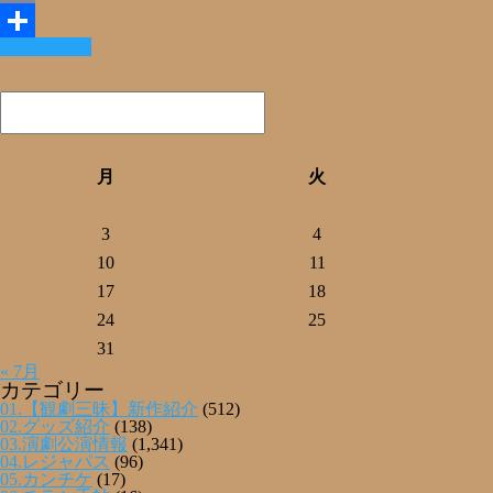
Email
Read More »
共
有
月
火
3
4
10
11
17
18
24
25
31
« 7月
カテゴリー
01.【観劇三昧】新作紹介
(512)
02.グッズ紹介
(138)
03.演劇公演情報
(1,341)
04.レジャパス
(96)
05.カンチケ
(17)