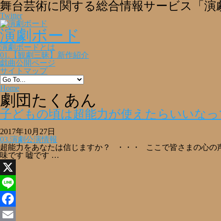
舞台芸術に関する総合情報サービス「演
Twitter
演劇ボード
演劇ボードとは
01.【観劇三昧】新作紹介
戯曲公開ページ
サイトマップ
Home
劇団たくあん
子どもの頃は超能力が使えたらいいなっ
2017年10月27日
03.演劇公演情報
超能力をあなたは信じますか？ ・・・ ここで皆さまの心の声
味です 嘘です …
X
Line
Facebook