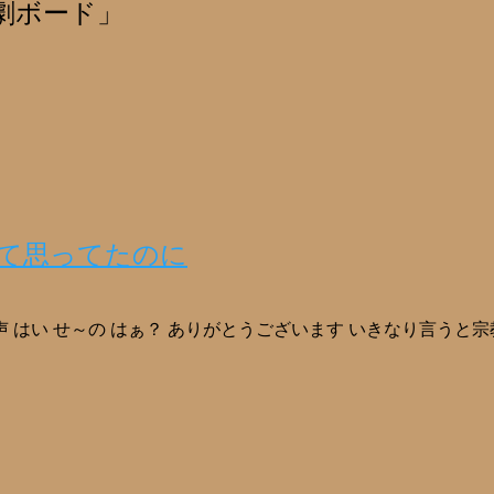
劇ボード」
て思ってたのに
 はい せ～の はぁ？ ありがとうございます いきなり言うと