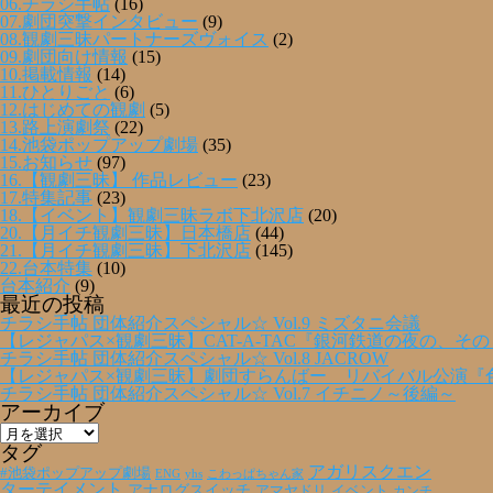
06.チラシ手帖
(16)
07.劇団突撃インタビュー
(9)
08.観劇三昧パートナーズヴォイス
(2)
09.劇団向け情報
(15)
10.掲載情報
(14)
11.ひとりごと
(6)
12.はじめての観劇
(5)
13.路上演劇祭
(22)
14.池袋ポップアップ劇場
(35)
15.お知らせ
(97)
16.【観劇三昧】 作品レビュー
(23)
17.特集記事
(23)
18.【イベント】観劇三昧ラボ下北沢店
(20)
20.【月イチ観劇三昧】日本橋店
(44)
21.【月イチ観劇三昧】下北沢店
(145)
22.台本特集
(10)
台本紹介
(9)
最近の投稿
チラシ手帖 団体紹介スペシャル☆ Vol.9 ミズタニ会議
【レジャパス×観劇三昧】CAT-A-TAC『銀河鉄道の夜の、そ
チラシ手帖 団体紹介スペシャル☆ Vol.8 JACROW
【レジャパス×観劇三昧】劇団すらんばー リバイバル公演『
チラシ手帖 団体紹介スペシャル☆ Vol.7 イチニノ～後編～
アーカイブ
ア
ー
タグ
カ
アガリスクエン
#池袋ポップアップ劇場
ENG
yhs
こわっぱちゃん家
イ
ターテイメント
アナログスイッチ
アマヤドリ
イベント
カンチ