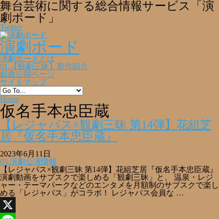
舞台芸術に関する総合情報サービス「演
劇ボード」
Twitter
演劇ボード
演劇ボードとは
01.【観劇三昧】新作紹介
戯曲公開ページ
サイトマップ
Home
仮名手本忠臣蔵
【レジャパス×観劇三昧 第14弾】花組芝
居『仮名手本忠臣蔵』
2023年6月11日
03.演劇公演情報
【レジャパス×観劇三昧 第14弾】花組芝居『仮名手本忠臣蔵』
演劇動画をサブスクで楽しめる「観劇三昧」と、 温泉・レジ
ャー・テーマパークなどのエンタメを月額制のサブスクで楽し
める「レジャパス」がコラボ！ レジャパス会員な …