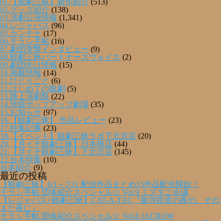
01.【観劇三昧】新作紹介
(513)
02.グッズ紹介
(138)
03.演劇公演情報
(1,341)
04.レジャパス
(96)
05.カンチケ
(17)
06.チラシ手帖
(16)
07.劇団突撃インタビュー
(9)
08.観劇三昧パートナーズヴォイス
(2)
09.劇団向け情報
(15)
10.掲載情報
(14)
11.ひとりごと
(6)
12.はじめての観劇
(5)
13.路上演劇祭
(22)
14.池袋ポップアップ劇場
(35)
15.お知らせ
(97)
16.【観劇三昧】 作品レビュー
(23)
17.特集記事
(23)
18.【イベント】観劇三昧ラボ下北沢店
(20)
20.【月イチ観劇三昧】日本橋店
(44)
21.【月イチ観劇三昧】下北沢店
(145)
22.台本特集
(10)
台本紹介
(9)
最近の投稿
【観劇三昧】6/1～7/31 配信作品まとめ15作品配信開始！
チラシ手帖 団体紹介スペシャル☆ Vol.9 ミズタニ会議
【レジャパス×観劇三昧】CAT-A-TAC『銀河鉄道の夜の、その
また夜に』
チラシ手帖 団体紹介スペシャル☆ Vol.8 JACROW