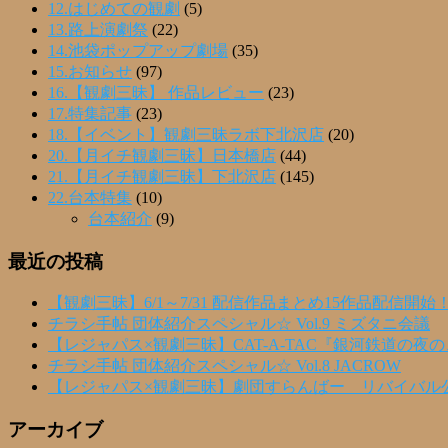
12.はじめての観劇
(5)
13.路上演劇祭
(22)
14.池袋ポップアップ劇場
(35)
15.お知らせ
(97)
16.【観劇三昧】 作品レビュー
(23)
17.特集記事
(23)
18.【イベント】観劇三昧ラボ下北沢店
(20)
20.【月イチ観劇三昧】日本橋店
(44)
21.【月イチ観劇三昧】下北沢店
(145)
22.台本特集
(10)
台本紹介
(9)
最近の投稿
【観劇三昧】6/1～7/31 配信作品まとめ15作品配信開始
チラシ手帖 団体紹介スペシャル☆ Vol.9 ミズタニ会議
【レジャパス×観劇三昧】CAT-A-TAC『銀河鉄道の夜
チラシ手帖 団体紹介スペシャル☆ Vol.8 JACROW
【レジャパス×観劇三昧】劇団すらんばー リバイバル
アーカイブ