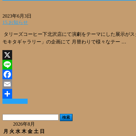
2023年6月3日
15.お知らせ
タリーズコーヒー下北沢店にて演劇をテーマにした展示がスタ
モキタギャラリー」の企画にて 月替わりで様々なテー …
X
Line
Facebook
Email
Read More »
共
有
検
索:
2026年8月
月
火
水
木
金
土
日