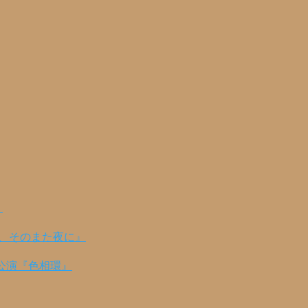
！
の、そのまた夜に』
公演『色相環』