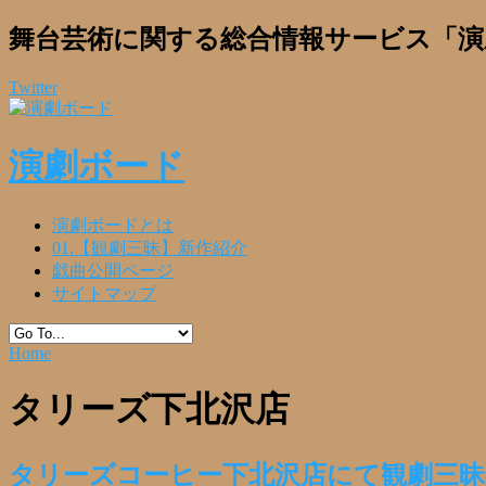
舞台芸術に関する総合情報サービス「演
Twitter
演劇ボード
演劇ボードとは
01.【観劇三昧】新作紹介
戯曲公開ページ
サイトマップ
Home
タリーズ下北沢店
タリーズコーヒー下北沢店にて観劇三