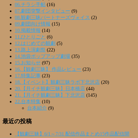
06.チラシ手帖
(16)
07.劇団突撃インタビュー
(9)
08.観劇三昧パートナーズヴォイス
(2)
09.劇団向け情報
(15)
10.掲載情報
(14)
11.ひとりごと
(6)
12.はじめての観劇
(5)
13.路上演劇祭
(22)
14.池袋ポップアップ劇場
(35)
15.お知らせ
(97)
16.【観劇三昧】 作品レビュー
(23)
17.特集記事
(23)
18.【イベント】観劇三昧ラボ下北沢店
(20)
20.【月イチ観劇三昧】日本橋店
(44)
21.【月イチ観劇三昧】下北沢店
(145)
22.台本特集
(10)
台本紹介
(9)
最近の投稿
【観劇三昧】6/1～7/31 配信作品まとめ15作品配信開