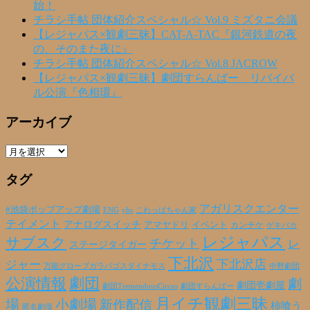
始！
チラシ手帖 団体紹介スペシャル☆ Vol.9 ミズタニ会議
【レジャパス×観劇三昧】CAT-A-TAC『銀河鉄道の夜
の、そのまた夜に』
チラシ手帖 団体紹介スペシャル☆ Vol.8 JACROW
【レジャパス×観劇三昧】劇団すらんばー リバイバ
ル公演『色相環』
アーカイブ
ア
ー
タグ
カ
イ
ブ
アガリスクエンター
#池袋ポップアップ劇場
ENG
yhs
こわっぱちゃん家
テイメント
アナログスイッチ
アマヤドリ
イベント
カンチケ
ゲキバカ
レジャパス
サブスク
チケット
レ
ステージタイガー
下北沢
下北沢店
ジャー
万能グローブガラパゴスダイナモス
中野劇団
公演情報
劇団
劇
劇団壱劇屋
劇団TremendousCircus
劇団すらんばー
月イチ観劇三昧
場
小劇場
新作配信
柿喰う
匿名劇壇