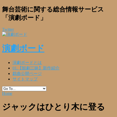
舞台芸術に関する総合情報サービス
「演劇ボード」
Twitter
演劇ボード
演劇ボードとは
01.【観劇三昧】新作紹介
戯曲公開ページ
サイトマップ
Home
ジャックはひとり木に登る