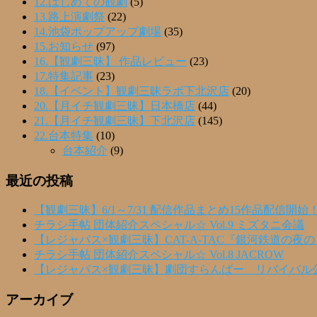
12.はじめての観劇
(5)
13.路上演劇祭
(22)
14.池袋ポップアップ劇場
(35)
15.お知らせ
(97)
16.【観劇三昧】 作品レビュー
(23)
17.特集記事
(23)
18.【イベント】観劇三昧ラボ下北沢店
(20)
20.【月イチ観劇三昧】日本橋店
(44)
21.【月イチ観劇三昧】下北沢店
(145)
22.台本特集
(10)
台本紹介
(9)
最近の投稿
【観劇三昧】6/1～7/31 配信作品まとめ15作品配信開始
チラシ手帖 団体紹介スペシャル☆ Vol.9 ミズタニ会議
【レジャパス×観劇三昧】CAT-A-TAC『銀河鉄道の夜
チラシ手帖 団体紹介スペシャル☆ Vol.8 JACROW
【レジャパス×観劇三昧】劇団すらんばー リバイバル
アーカイブ