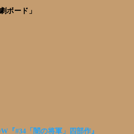
劇ボード」
OW『#34「闇の将軍」四部作』