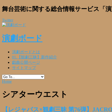
舞台芸術に関する総合情報サービス「演
Twitter
演劇ボード
演劇ボードとは
01.【観劇三昧】新作紹介
戯曲公開ページ
サイトマップ
Home
シアターウエスト
【レジャパス×観劇三昧 第76弾】JACR