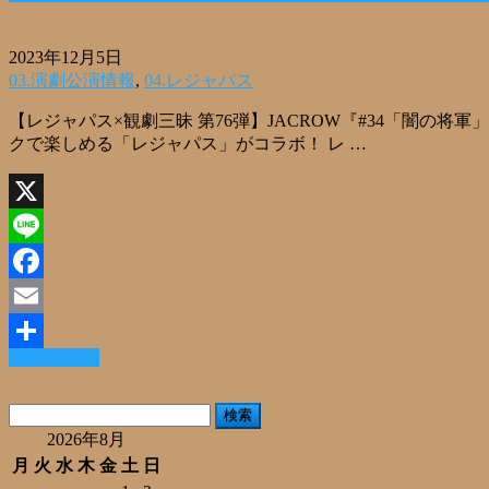
2023年12月5日
03.演劇公演情報
,
04.レジャパス
【レジャパス×観劇三昧 第76弾】JACROW『#34「闇
クで楽しめる「レジャパス」がコラボ！ レ …
X
Line
Facebook
Email
Read More »
共
有
検
索:
2026年8月
月
火
水
木
金
土
日