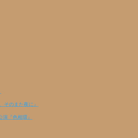
！
の、そのまた夜に』
公演『色相環』