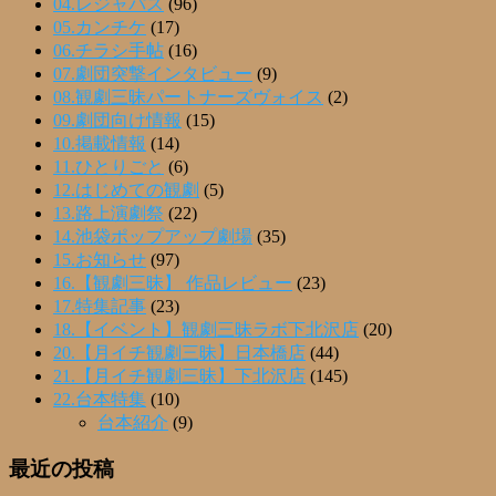
04.レジャパス
(96)
05.カンチケ
(17)
06.チラシ手帖
(16)
07.劇団突撃インタビュー
(9)
08.観劇三昧パートナーズヴォイス
(2)
09.劇団向け情報
(15)
10.掲載情報
(14)
11.ひとりごと
(6)
12.はじめての観劇
(5)
13.路上演劇祭
(22)
14.池袋ポップアップ劇場
(35)
15.お知らせ
(97)
16.【観劇三昧】 作品レビュー
(23)
17.特集記事
(23)
18.【イベント】観劇三昧ラボ下北沢店
(20)
20.【月イチ観劇三昧】日本橋店
(44)
21.【月イチ観劇三昧】下北沢店
(145)
22.台本特集
(10)
台本紹介
(9)
最近の投稿