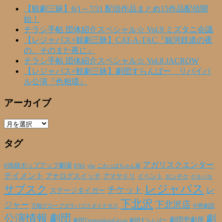
【観劇三昧】6/1～7/31 配信作品まとめ15作品配信開
始！
チラシ手帖 団体紹介スペシャル☆ Vol.9 ミズタニ会議
【レジャパス×観劇三昧】CAT-A-TAC『銀河鉄道の夜
の、そのまた夜に』
チラシ手帖 団体紹介スペシャル☆ Vol.8 JACROW
【レジャパス×観劇三昧】劇団すらんばー リバイバ
ル公演『色相環』
アーカイブ
ア
ー
タグ
カ
イ
ブ
アガリスクエンター
#池袋ポップアップ劇場
ENG
yhs
こわっぱちゃん家
テイメント
アナログスイッチ
アマヤドリ
イベント
カンチケ
ゲキバカ
レジャパス
サブスク
チケット
レ
ステージタイガー
下北沢
下北沢店
ジャー
万能グローブガラパゴスダイナモス
中野劇団
公演情報
劇団
劇
劇団壱劇屋
劇団TremendousCircus
劇団すらんばー