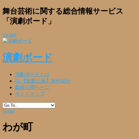
舞台芸術に関する総合情報サービス
「演劇ボード」
Twitter
演劇ボード
演劇ボードとは
01.【観劇三昧】新作紹介
戯曲公開ページ
サイトマップ
Home
わが町