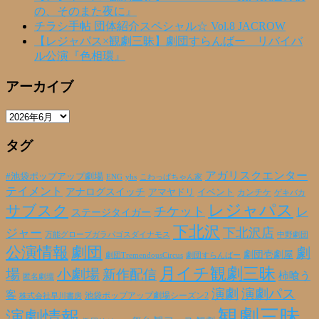
の、そのまた夜に』
チラシ手帖 団体紹介スペシャル☆ Vol.8 JACROW
【レジャパス×観劇三昧】劇団すらんばー リバイバ
ル公演『色相環』
アーカイブ
ア
ー
タグ
カ
イ
ブ
アガリスクエンター
#池袋ポップアップ劇場
ENG
yhs
こわっぱちゃん家
テイメント
アナログスイッチ
アマヤドリ
イベント
カンチケ
ゲキバカ
レジャパス
サブスク
チケット
レ
ステージタイガー
下北沢
下北沢店
ジャー
万能グローブガラパゴスダイナモス
中野劇団
公演情報
劇団
劇
劇団壱劇屋
劇団TremendousCircus
劇団すらんばー
月イチ観劇三昧
場
小劇場
新作配信
柿喰う
匿名劇壇
演劇
演劇パス
客
池袋ポップアップ劇場シーズン2
株式会社早川書房
観劇三昧
演劇情報