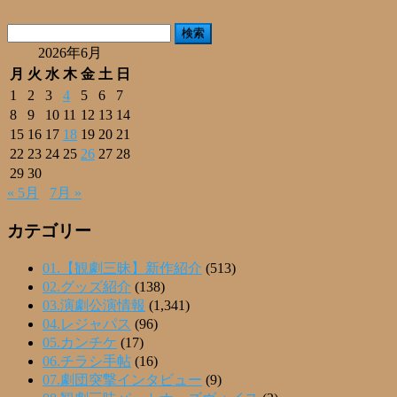
有
検
索:
2026年6月
月
火
水
木
金
土
日
1
2
3
4
5
6
7
8
9
10
11
12
13
14
15
16
17
18
19
20
21
22
23
24
25
26
27
28
29
30
« 5月
7月 »
カテゴリー
01.【観劇三昧】新作紹介
(513)
02.グッズ紹介
(138)
03.演劇公演情報
(1,341)
04.レジャパス
(96)
05.カンチケ
(17)
06.チラシ手帖
(16)
07.劇団突撃インタビュー
(9)