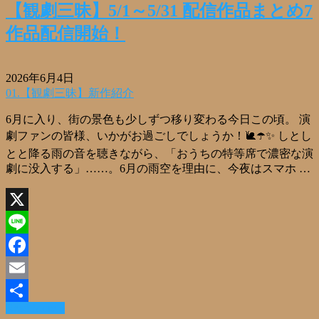
【観劇三昧】5/1～5/31 配信作品まとめ7
作品配信開始！
2026年6月4日
01.【観劇三昧】新作紹介
6月に入り、街の景色も少しずつ移り変わる今日この頃。 演
劇ファンの皆様、いかがお過ごしでしょうか！🐌☂️✨ しとし
とと降る雨の音を聴きながら、「おうちの特等席で濃密な演
劇に没入する」……。6月の雨空を理由に、今夜はスマホ …
X
Line
Facebook
Email
Read More »
共