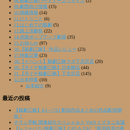
08.観劇三昧パートナーズヴォイス
(2)
09.劇団向け情報
(15)
10.掲載情報
(14)
11.ひとりごと
(6)
12.はじめての観劇
(5)
13.路上演劇祭
(22)
14.池袋ポップアップ劇場
(35)
15.お知らせ
(97)
16.【観劇三昧】 作品レビュー
(23)
17.特集記事
(23)
18.【イベント】観劇三昧ラボ下北沢店
(20)
20.【月イチ観劇三昧】日本橋店
(44)
21.【月イチ観劇三昧】下北沢店
(145)
22.台本特集
(10)
台本紹介
(9)
最近の投稿
【観劇三昧】6/1～7/31 配信作品まとめ15作品配信開
始！
チラシ手帖 団体紹介スペシャル☆ Vol.9 ミズタニ会議
【レジャパス×観劇三昧】CAT-A-TAC『銀河鉄道の夜