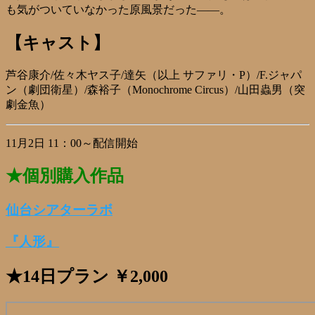
も気がついていなかった原風景だった――。
【キャスト】
芦谷康介/佐々木ヤス子/達矢（以上 サファリ・P）/F.ジャパ
ン（劇団衛星）/森裕子（Monochrome Circus）/山田蟲男（突
劇金魚）
11月2日 11：00～配信開始
★個別購入作品
仙台シアターラボ
『人形』
★14日プラン ￥2,000