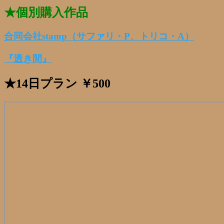
★個別購入作品
合同会社stamp（サファリ・P、トリコ・A）
『透き間』
★14日プラン ￥500