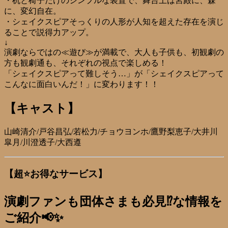
・机と椅子だけのシンプルな装置で、舞台上は宮殿に、森
に、変幻自在。
・シェイクスピアそっくりの人形が人知を超えた存在を演じ
ることで説得力アップ。
↓
演劇ならではの≪遊び≫が満載で、大人も子供も、初観劇の
方も観劇通も、それぞれの視点で楽しめる！
「シェイクスピアって難しそう…」が「シェイクスピアって
こんなに面白いんだ！」に変わります！！
【キャスト】
山崎清介/戸谷昌弘/若松力/チョウヨンホ/鷹野梨恵子/大井川
皐月/川澄透子/大西遵
【超⭐お得なサービス】
演劇ファンも団体さまも必見⁉️な情報を
ご紹介📢✨