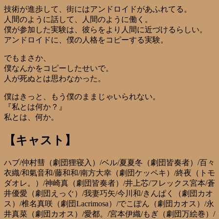
技術が進歩して、街にはアンドロイドがあふれてる。
人間のように話して、人間のように働く。
僕が参加した実験は、彼らをより人間に近づけるらしい。
アンドロイドに、僕の人格をコピーする実験。
でもまさか、
僕なんかをコピーしたせいで。
人が死ぬとは思わなかった。
僕はきっと、もう僕のままじゃいられない。
『私とは何か？』
私とは、何か。
【キャスト】
ハブ/仲村彗（劇団狸寝入）/ベル/夏夏冬（劇団皆奏者）/百々
衣織/和氣音和/藤和和/南方大幸（劇団ケッペキ）/終夜（トモ
ダオレ。）/神崎真（劇団皆奏者）/井上芯/フレックス宮本/蒼
井優愛（劇団えっぐ）/我妻巧矢/今川和/きんぱく（劇団カオ
ス）/椎名真咲（劇団Lacrimosa）/でこぽん（劇団カオス）/永
井真菜（劇団カオス）/愛都。/宮本伊織/もぎ（劇団万絵巻）/