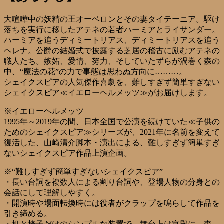
大喧嘩中の妖精の王オーベロンとその妻タイテーニア。駆け
落ちを実行に移したアテネの若者ハーミアとライサンダー。
ハーミアを追うディミートリアス、ディミートリアスを追う
ヘレナ。公爵の結婚式で披露する芝居の稽古に励むアテネの
職人たち。嫉妬、愛情、努力、そしていたずらが渦巻く森の
中、“魔法の花”の力で事態は思わぬ方向に………。
シェイクスピアの人気傑作喜劇を、難しすぎず簡単すぎない
シェイクスピア≪イエローヘルメッツ≫がお届けします。
※イエローヘルメッツ
1995年～2019年の間、日本全国で公演を続けていた≪子供の
ためのシェイクスピア≫シリーズが、2021年に名前を変えて
復活した、山崎清介脚本・演出による、難しすぎず簡単すぎ
ないシェイクスピア作品上演企画。
※“難しすぎず簡単すぎないシェイクスピア”
・長い台詞を複数人による割り台詞や、登場人物の分身との
会話にして理解しやすく。
・開演時や場面転換時には役者がクラップを鳴らして作品を
引き締める。