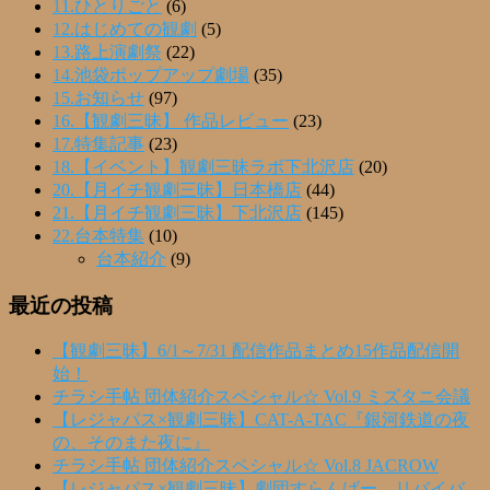
11.ひとりごと
(6)
12.はじめての観劇
(5)
13.路上演劇祭
(22)
14.池袋ポップアップ劇場
(35)
15.お知らせ
(97)
16.【観劇三昧】 作品レビュー
(23)
17.特集記事
(23)
18.【イベント】観劇三昧ラボ下北沢店
(20)
20.【月イチ観劇三昧】日本橋店
(44)
21.【月イチ観劇三昧】下北沢店
(145)
22.台本特集
(10)
台本紹介
(9)
最近の投稿
【観劇三昧】6/1～7/31 配信作品まとめ15作品配信開
始！
チラシ手帖 団体紹介スペシャル☆ Vol.9 ミズタニ会議
【レジャパス×観劇三昧】CAT-A-TAC『銀河鉄道の夜
の、そのまた夜に』
チラシ手帖 団体紹介スペシャル☆ Vol.8 JACROW
【レジャパス×観劇三昧】劇団すらんばー リバイバ