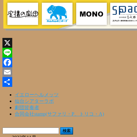
X
Line
Facebook
Email
共
イエローヘルメッツ
仙台シアターラボ
有
劇団皆奏者
合同会社stamp(サファリ・P、トリコ・A)
検
索: