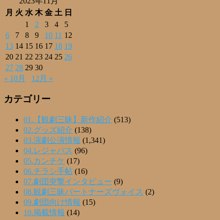
2023年11月
月
火
水
木
金
土
日
1
2
3
4
5
6
7
8
9
10
11
12
13
14
15
16
17
18
19
20
21
22
23
24
25
26
27
28
29
30
« 10月
12月 »
カテゴリー
01.【観劇三昧】新作紹介
(513)
02.グッズ紹介
(138)
03.演劇公演情報
(1,341)
04.レジャパス
(96)
05.カンチケ
(17)
06.チラシ手帖
(16)
07.劇団突撃インタビュー
(9)
08.観劇三昧パートナーズヴォイス
(2)
09.劇団向け情報
(15)
10.掲載情報
(14)