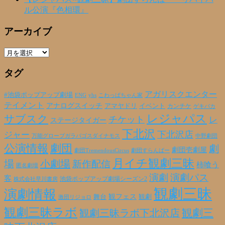
ル公演『色相環』
アーカイブ
ア
ー
タグ
カ
イ
ブ
アガリスクエンター
#池袋ポップアップ劇場
ENG
yhs
こわっぱちゃん家
テイメント
アナログスイッチ
アマヤドリ
イベント
カンチケ
ゲキバカ
レジャパス
サブスク
チケット
レ
ステージタイガー
下北沢
下北沢店
ジャー
万能グローブガラパゴスダイナモス
中野劇団
公演情報
劇団
劇
劇団壱劇屋
劇団TremendousCircus
劇団すらんばー
月イチ観劇三昧
場
小劇場
新作配信
柿喰う
匿名劇壇
演劇
演劇パス
客
池袋ポップアップ劇場シーズン2
株式会社早川書房
観劇三昧
演劇情報
観フェス
観劇
舞台
激団リジョロ
観劇三昧ラボ
観劇三昧ラボ下北沢店
観劇三