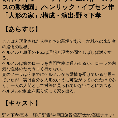
スの動物園」,ヘンリック・イプセン作
「人形の家」/構成・演出:野々下孝
【あらすじ】
ここは人形化された人柱たちの墓場であり、地球への来訪者
の追憶の世界。
ヘルメルと息子のトムは理想と現実の間でしばしば対立す
る。
ヘルメルは娘のローラを専門学校に通わせるが、ローラの内
気な性格のためうまく行かない。
妻のノーラは今までにヘルメルから愛情を受けていると思っ
ていたが、実は自分を人形のように可愛がっていただけであ
り、一人の人間として対等に見られていないことに気づき、
ヘルメルの制止を振り切って家を出る。
【キャスト】
野々下孝/宮本一輝/丹野貴斗/戸田悠景/高野太地/高橋ナオミ/