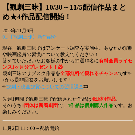
【観劇三昧】10/30～11/5配信作品まと
め★4作品配信開始！
2023年11月6日
01.【観劇三昧】新作紹介
現在、観劇三昧ではアンケート調査を実施中。あなたの演劇
や映画鑑賞の習慣について教えてください！
答えていただいたお客様の中から抽選10名に
有料会員ライセ
ンス1ヶ月分プレゼント！🎁
観劇三昧のサブスク作品を
全部無料で観れるチャンス
です✨
↓から是非回答をお願いします！
✏
観劇・映画観賞についての習慣調査
🎞
先週1週間で観劇三昧で配信された作品は
4団体4作品
。
そのうち
1団体は新着劇団
で、
4作品は個別購入作品
です。お
楽しみください。
11月2日 11：00～配信開始