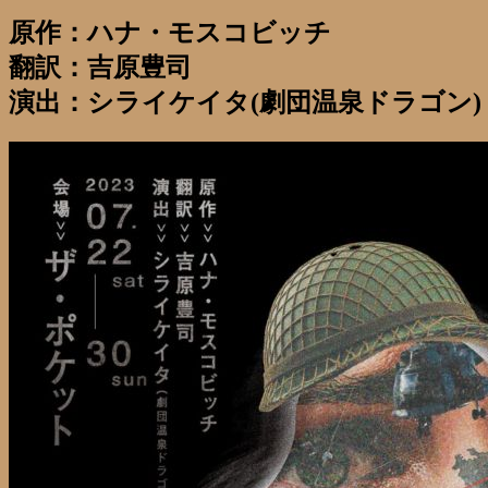
原作：ハナ・モスコビッチ
翻訳：吉原豊司
演出：シライケイタ(劇団温泉ドラゴン)