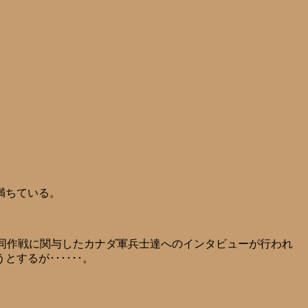
満ちている。
合同作戦に関与したカナダ軍兵士達へのインタビューが行われ
るが･･････。