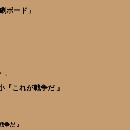
劇ボード」
だ 』
小『これが戦争だ 』
戦争だ 』