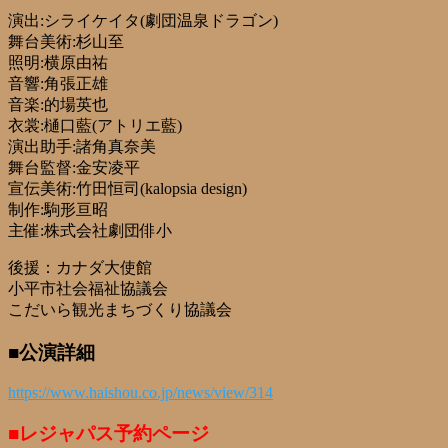
演出:シライケイタ(劇団温泉ドラゴン)
舞台美術:杉山至
照明:横原由祐
音響:角張正雄
音楽:的場英也
衣裳:樋口藍(アトリエ藍)
演出助手:諸角真奈美
舞台監督:金安凌平
宣伝美術:竹田恒司(kalopsia design)
制作:駒形亘昭
主催:株式会社劇団俳小
後援：カナダ大使館
小平市社会福祉協議会
こだいら観光まちづくり協議会
■公演詳細
https://www.haishou.co.jp/news/view/314
■レジャパス予約ページ