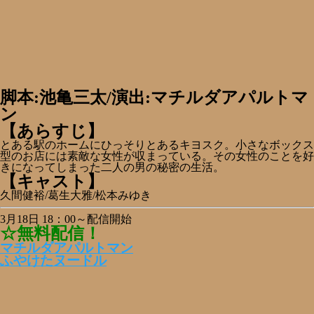
脚本:池亀三太/演出:マチルダアパルトマ
ン
【あらすじ】
とある駅のホームにひっそりとあるキヨスク。小さなボックス
型のお店には素敵な女性が収まっている。その女性のことを好
きになってしまった二人の男の秘密の生活。
【キャスト】
久間健裕/葛生大雅/松本みゆき
3月18日 18：00～配信開始
☆無料配信！
マチルダアパルトマン
ふやけたヌードル