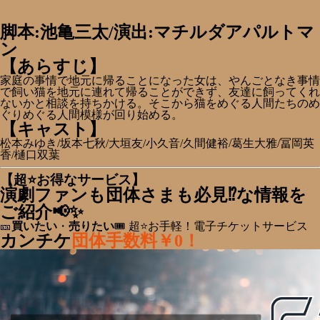
脚本:池亀三太/演出:マチルダアパルトマ
ン
【あらすじ】
家庭の事情で地元に帰ることになった女は、やんごとなき事情
で飼い猫を地元に連れて帰ることができず、友達に飼ってくれ
ないかと相談を持ちかける。そこから猫をめぐる人間たちのめ
ぐりめぐる人間模様が回り始める。
【キャスト】
松本みゆき/坂本七秋/大垣友/小久音/久間健裕/葛生大雅/冨岡英
香/樋口双葉
【超⭐お得なサービス】
演劇ファンも団体さまも必見⁉️な情報を
ご紹介📢✨
🎫
買いたい
・
売りたい
🎟️ 超⭐お手軽！電子チケットサービス
カンチケ
団体手数料￥0！