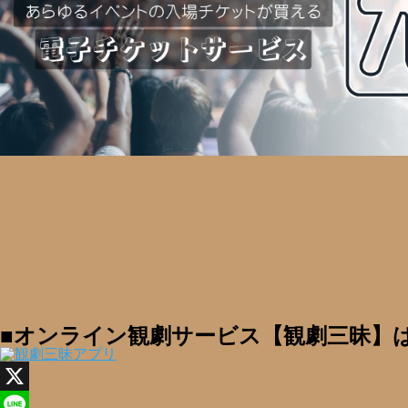
■オンライン観劇サービス【観劇三昧】
X