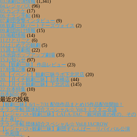
03.演劇公演情報
(1,341)
04.レジャパス
(96)
05.カンチケ
(17)
06.チラシ手帖
(16)
07.劇団突撃インタビュー
(9)
08.観劇三昧パートナーズヴォイス
(2)
09.劇団向け情報
(15)
10.掲載情報
(14)
11.ひとりごと
(6)
12.はじめての観劇
(5)
13.路上演劇祭
(22)
14.池袋ポップアップ劇場
(35)
15.お知らせ
(97)
16.【観劇三昧】 作品レビュー
(23)
17.特集記事
(23)
18.【イベント】観劇三昧ラボ下北沢店
(20)
20.【月イチ観劇三昧】日本橋店
(44)
21.【月イチ観劇三昧】下北沢店
(145)
22.台本特集
(10)
台本紹介
(9)
最近の投稿
【観劇三昧】6/1～7/31 配信作品まとめ15作品配信開始！
チラシ手帖 団体紹介スペシャル☆ Vol.9 ミズタニ会議
【レジャパス×観劇三昧】CAT-A-TAC『銀河鉄道の夜の、その
また夜に』
チラシ手帖 団体紹介スペシャル☆ Vol.8 JACROW
【レジャパス×観劇三昧】劇団すらんばー リバイバル公演
『色相環』