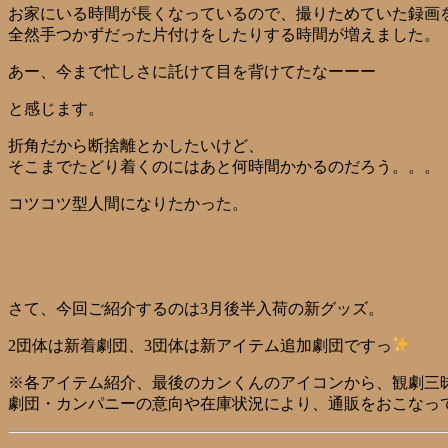
お家にいる時間が長くなっているので、撮りためていた録画
全然手つかずだった片付けをしたりする時間が増えました。
あー、今まで忙しさに託けて目を背けてたなーーー
と感じます。
折角だから断捨離とかしたいけど、
そこまでたどり着くのにはあと何時間かかるのだろう。。。
コツコツ型人間になりたかった。
さて、今回ご紹介するのは3月後半入荷の新グッズ。
2団体
は新着劇団、3
団体
は新アイテム追加劇団ですっ
※各アイテム紹介、最後のカンくんのアイコンから、観劇三
劇団・カンパニーの意向や在庫状況により、通販をおこなっ