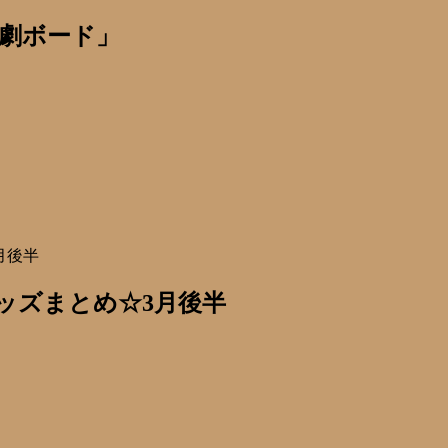
劇ボード」
月後半
ッズまとめ☆3月後半