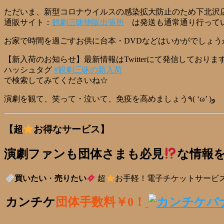
ただいま、新型コロナウイルスの感染拡大防止のため下北沢
通販サイト：
観劇三昧物販出張所
は発送も通常通り行って
お家で時間を過ごすお供に台本・DVDなどはいかがでしょう
【新入荷のお知らせ】最新情報はTwitterにて発信しておりま
ハッシュタグ
#観劇三昧の新入荷
で検索してみてくださいね☆
演劇を観て、笑って・泣いて、免疫を高めましょう٩( ‘ω’ )و
【超
お得なサービス】
演劇ファンも団体さまも必見
な情報
買いたい
・
売りたい
超
お手軽！電子チケットサービ
カンチケ
団体手数料￥0！