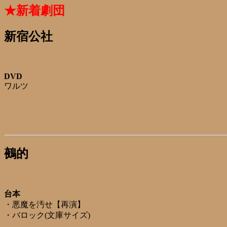
★新着劇団
新宿公社
DVD
ワルツ
鵺的
台本
・悪魔を汚せ【再演】
・バロック(文庫サイズ)